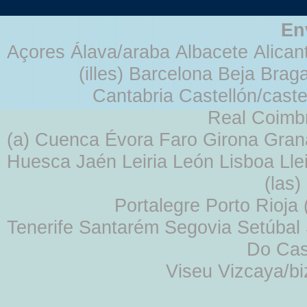
En
Açores Álava/araba Albacete Alicant
(illes) Barcelona Beja Br
Cantabria Castellón/cast
Real Coimb
(a) Cuenca Évora Faro Girona Gra
Huesca Jaén Leiria León Lisboa Lle
(las
Portalegre Porto Rioja
Tenerife Santarém Segovia Setúbal S
Do Cas
Viseu Vizcaya/b