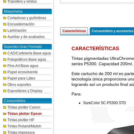
Transfers y vinilos
Maquinaria
Cortadoras y guillotinas
Encuadernación
Laminación
Características
Consumibles y accesorios
Auxiliar y de acabados
Soportes Gran Formato
CARACTERÍSTICAS
CAD/Cartelería Base agua
Tintas pigmentadas UltraChrome 
Fotográficos Base agua
series P5300. Capacidad 200ml.
Fine Art Base agua
Papel ecosolvente
Este cartucho de 200 ml es parte
Papel para Látex
tecnología única proporciona un
logrando así un producto final a
Otros soportes
Expositores y Display
Para:
Consumibles
SureColor SC-P5300 STD
Tintas plotter Canon
Tintas plotter Epson
Tintas plotter HP
Tintas Roland/Mutoh
Tintas impresora