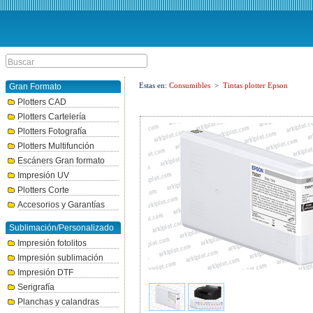
Estas en:
Consumibles
>
Tintas plotter Epson
Gran Formato
Plotters CAD
Plotters Cartelería
Plotters Fotografía
Plotters Multifunción
Escáners Gran formato
Impresión UV
Plotters Corte
Accesorios y Garantías
Sublimación/Personalizado
Impresión fotolitos
Impresión sublimación
Impresión DTF
Serigrafía
Planchas y calandras