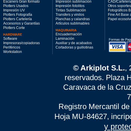
Escáners Gran formato
Impresión sublimación
CAD/Cartelerí
Plotters Usados
Impresión fotolitos
Otros soportes
Impresión UV
Tintas Sublimación
Fotográficos 
Plotters Fotografía
Transfers y vinilos
Fine Art Base
Plotters Cartelería
Planchas y calandras
Papel ecosolv
Accesorios y Garantías
Artículos sublimables
Plotters Corte
MAQUINARIA
Encuadernación
HARDWARE
Software
Laminación
Formas de Pag
Impresoras/copiadoras
Auxiliar y de acabados
Periféricos
Cortadoras y guillotinas
Workstation
© Arkiplot S.L.
,
reservados. Plaza 
Caravaca de la Cruz
7
Registro Mercantil de
Hoja MU-84627, incrip
y prote