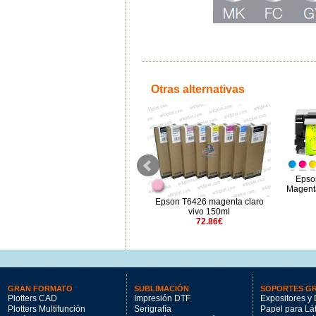
Otras alternativas
Epson UltraChrome GS3 Verde
Epso
T51VF00 (1.5l)
Magenta
188.53€
Epson T6426 magenta claro
vivo 150ml
72.86€
GRAN FORMATO
SUBLIMACIÓN
SOPORTES G
Plotters CAD
Impresión DTF
Expositores y 
Plotters Multifunción
Serigrafía
Papel para Lá