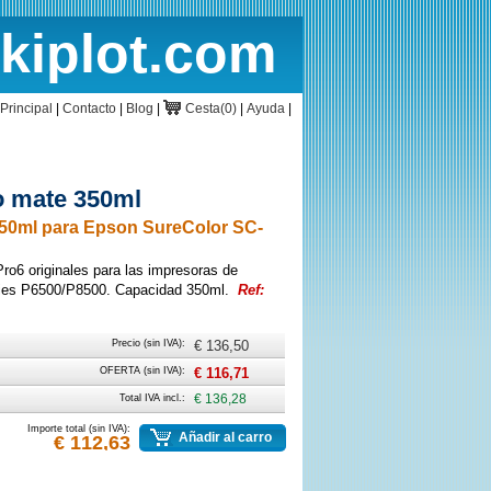
rkiplot.com
cio
Cesta
Principal
|
Contacto
|
Blog
|
Cesta(0)
|
Ayuda
|
 mate 350ml
50ml para Epson SureColor SC-
o6 originales para las impresoras de
ries P6500/P8500. Capacidad 350ml.
Ref:
Precio (sin IVA):
€ 136,50
OFERTA (sin IVA):
€ 116,71
Total IVA incl.:
€ 136,28
Importe total (sin IVA):
Añadir al carro
€ 112,63