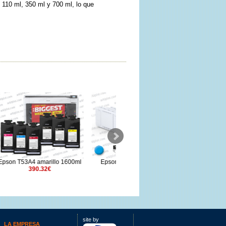
 110 ml, 350 ml y 700 ml, lo que
Epson T48M2 cian 700ml
1600ml
Epson T6425 cian claro 150ml
E
210.97€
72.86€
site by
LA EMPRESA