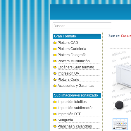
Estas en:
Consum
Gran Formato
Plotters CAD
Plotters Cartelería
Plotters Fotografía
Plotters Multifunción
Escáners Gran formato
Impresión UV
Plotters Corte
Accesorios y Garantías
Sublimación/Personalizado
Impresión fotolitos
Impresión sublimación
Impresión DTF
Serigrafía
Planchas y calandras