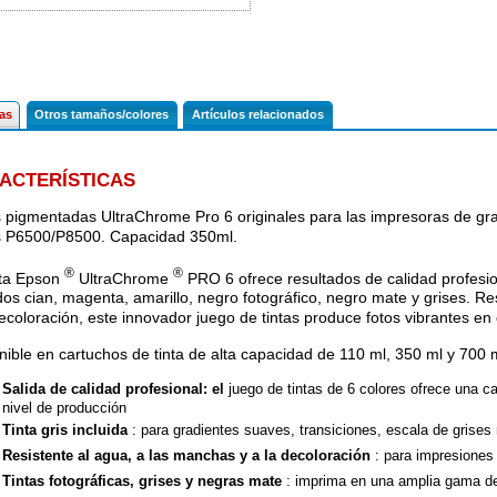
cas
Otros tamaños/colores
Artículos relacionados
ACTERÍSTICAS
s pigmentadas UltraChrome Pro 6 originales para las impresoras de g
s P6500/P8500. Capacidad 350ml.
®
®
nta Epson
UltraChrome
PRO 6 ofrece resultados de calidad profesion
idos cian, magenta, amarillo, negro fotográfico, negro mate y grises. R
decoloración, este innovador juego de tintas produce fotos vibrantes en 
nible en cartuchos de tinta de alta capacidad de 110 ml, 350 ml y 700 
Salida de calidad profesional: el
juego de tintas de 6 colores ofrece una ca
nivel de producción
Tinta gris incluida
: para gradientes suaves, transiciones, escala de grise
Resistente al agua, a las manchas y a la decoloración
: para impresiones 
Tintas fotográficas, grises y negras mate
: imprima en una amplia gama de 