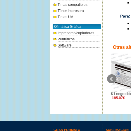
Tintas compatibles
Tóner impresora
Para:
Tintas UV
Ofimática Gráfica
Impresoras/copiadoras
Periféricos
Software
Otras al
Epson U
Amarill
Epson SureColor - Tanque
Epson T55K1 negro foto 700ml
mantenimiento T699700
185.07€
26.84€
GRAN FORMATO
SUBLIMACIÓN