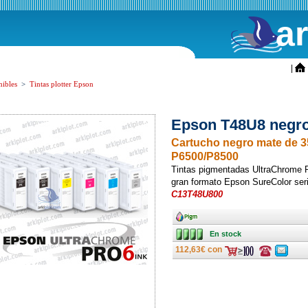
a
ini
|
ibles
>
Tintas plotter Epson
Epson T48U8 negro
Cartucho negro mate de 3
P6500/P8500
Tintas pigmentadas UltraChrome Pr
gran formato Epson SureColor se
C13T48U800
Ancho
En stock
En stock
112,63€ con
Consulte
Consulte
ofertas
ofertas
última
última
hora
hora