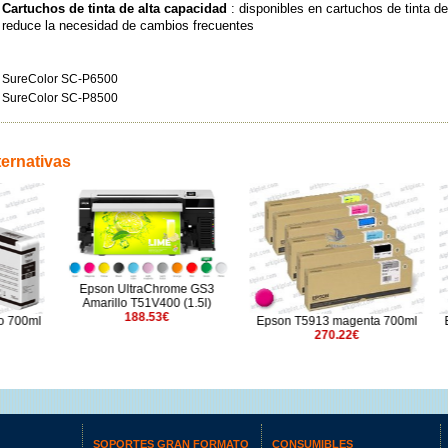
Cartuchos de tinta de alta capacidad
: disponibles en cartuchos de tinta de
reduce la necesidad de cambios frecuentes
SureColor SC-P6500
SureColor SC-P8500
ternativas
ltraChrome GS3
o T51V400 (1.5l)
188.53€
Epson T5913 magenta 700ml
Epson T53A4 amarillo 
270.22€
390.32€
SOPORTES GRAN FORMATO
CONSUMIBLES