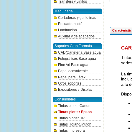
Transfers y vinilos
Maquinaria
Cortadoras y guillotinas
Encuadernación
Laminación
Característi
Auxiliar y de acabados
Soportes Gran Formato
CAR
CAD/Cartelería Base agua
Tinta
Fotográficos Base agua
serie
Fine Art Base agua
Papel ecosolvente
La ti
Papel para Látex
inclu
Otros soportes
a la 
Expositores y Display
Dispo
Consumibles
Tintas plotter Canon
Tintas plotter Epson
Tintas plotter HP
Tintas Roland/Mutoh
Tintas impresora