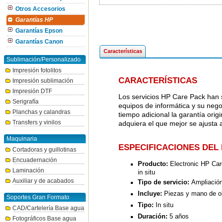
Otros Accesorios
Garantías HP
Garantías Epson
Garantías Canon
Características
Sublimación/Personalizado
Impresión fotolitos
CARACTERÍSTICAS
Impresión sublimación
Impresión DTF
Los servicios HP Care Pack han 
Serigrafía
equipos de informática y su nego
Planchas y calandras
tiempo adicional la garantía orig
Transfers y vinilos
adquiera el que mejor se ajusta 
Maquinaria
ESPECIFICACIONES DEL
Cortadoras y guillotinas
Encuadernación
Producto:
Electronic HP Care
Laminación
in situ
Auxiliar y de acabados
Tipo de servicio:
Ampliación 
Incluye:
Piezas y mano de o
Soportes Gran Formato
Tipo:
In situ
CAD/Cartelería Base agua
Duración:
5 años
Fotográficos Base agua