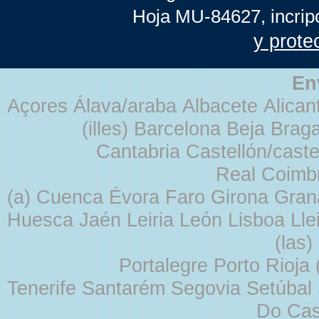
Hoja MU-84627, incrip
y prote
En
Açores Álava/araba Albacete Alicant
(illes) Barcelona Beja Br
Cantabria Castellón/cast
Real Coimb
(a) Cuenca Évora Faro Girona Gra
Huesca Jaén Leiria León Lisboa Lle
(las
Portalegre Porto Rioja
Tenerife Santarém Segovia Setúbal S
Do Cas