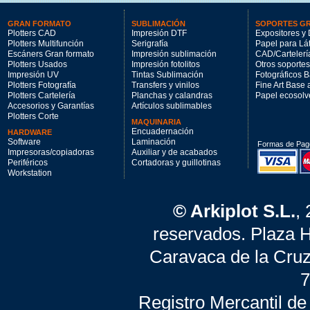
GRAN FORMATO
SUBLIMACIÓN
SOPORTES G
Plotters CAD
Impresión DTF
Expositores y 
Plotters Multifunción
Serigrafía
Papel para Lá
Escáners Gran formato
Impresión sublimación
CAD/Cartelerí
Plotters Usados
Impresión fotolitos
Otros soportes
Impresión UV
Tintas Sublimación
Fotográficos 
Plotters Fotografía
Transfers y vinilos
Fine Art Base
Plotters Cartelería
Planchas y calandras
Papel ecosolv
Accesorios y Garantías
Artículos sublimables
Plotters Corte
MAQUINARIA
Encuadernación
HARDWARE
Software
Laminación
Formas de Pag
Impresoras/copiadoras
Auxiliar y de acabados
Periféricos
Cortadoras y guillotinas
Workstation
© Arkiplot S.L.
,
reservados. Plaza 
Caravaca de la Cruz
7
Registro Mercantil de