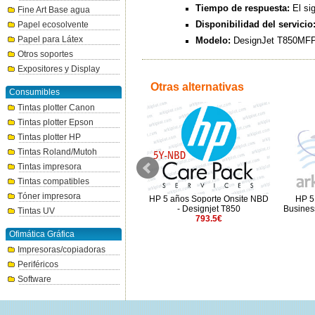
Tiempo de respuesta:
El sig
Fine Art Base agua
Disponibilidad del servicio
Papel ecosolvente
Papel para Látex
Modelo:
DesignJet T850MFP
Otros soportes
Expositores y Display
Otras alternativas
Consumibles
Tintas plotter Canon
Tintas plotter Epson
Tintas plotter HP
Tintas Roland/Mutoh
Tintas impresora
Tintas compatibles
Tóner impresora
D
HP 3 años siguiente día
HP 5 años Soporte Onsite NBD
HP 5
laborable Soporte Onsite -
- Designjet T850
Busines
Tintas UV
Designjet Z9+ dr 44"
793.5€
1273€
Ofimática Gráfica
Impresoras/copiadoras
Periféricos
Software