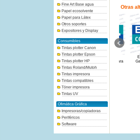
Fine Art Base agua
Otras al
Papel ecosolvente
Papel para Látex
Otros soportes
Expositores y Display
Consumibles
Tintas plotter Canon
Tintas plotter Epson
Epson Cover Plus - Ext.
Epson Cover Plus - Ext.
Epson C
Tintas plotter HP
Garantía 4 años para SC-T3700
Garantía adicional 1 año para
Garantía
1000€
SC-T3400
T
Tintas Roland/Mutoh
210€
Tintas impresora
Tintas compatibles
Tóner impresora
Tintas UV
Ofimática Gráfica
Impresoras/copiadoras
Periféricos
Software