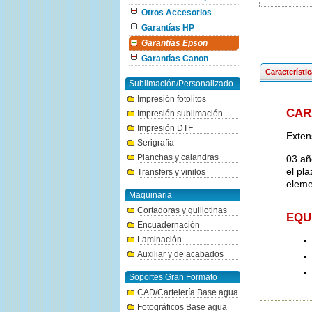
Otros Accesorios
Garantías HP
Garantías Epson
Garantías Canon
Característi
Sublimación/Personalizado
Impresión fotolitos
CAR
Impresión sublimación
Impresión DTF
Exten
Serigrafía
Planchas y calandras
03 añ
el pl
Transfers y vinilos
eleme
Maquinaria
Cortadoras y guillotinas
EQU
Encuadernación
Laminación
Auxiliar y de acabados
Soportes Gran Formato
CAD/Cartelería Base agua
Fotográficos Base agua