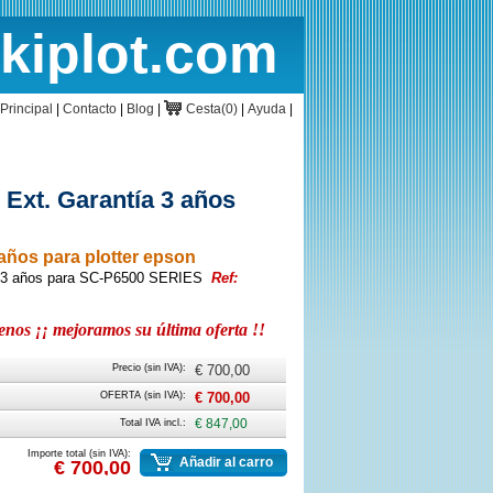
rkiplot.com
cio
Cesta
Principal
|
Contacto
|
Blog
|
Cesta(0)
|
Ayuda
|
 Ext. Garantía 3 años
 años para plotter epson
ía 3 años para SC-P6500 SERIES
Ref:
os ¡¡ mejoramos su última oferta !!
Precio (sin IVA):
€ 700,00
OFERTA (sin IVA):
€ 700,00
Total IVA incl.:
€ 847,00
Importe total (sin IVA):
Añadir al carro
€ 700,00