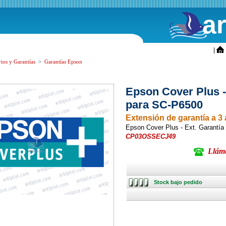
a
ini
|
ios y Garantías
>
Garantías Epson
Epson Cover Plus -
para SC-P6500
Extensión de garantía a 3
Epson Cover Plus - Ext. Garant
CP03OSSECJ49
Llámen
Stock
Stock bajo pedido
bajo
pedido