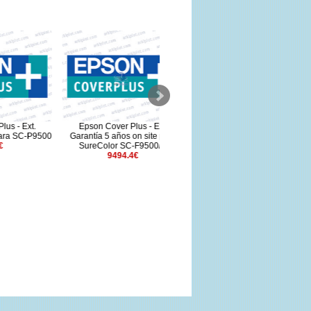
xt.
Epson Cover Plus - Ext.
Epson Cover Plus - Ext.
C-P9500
Garantía 5 años on site para
Garantía adicional 1 año para
Ga
SureColor SC-F9500/H
SC-T5400
9494.4€
225€