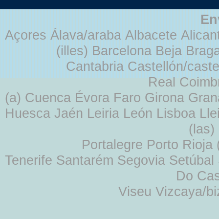
En
Açores Álava/araba Albacete Alicant
(illes) Barcelona Beja Br
Cantabria Castellón/cast
Real Coimb
(a) Cuenca Évora Faro Girona Gra
Huesca Jaén Leiria León Lisboa Lle
(las
Portalegre Porto Rioja
Tenerife Santarém Segovia Setúbal S
Do Cas
Viseu Vizcaya/b