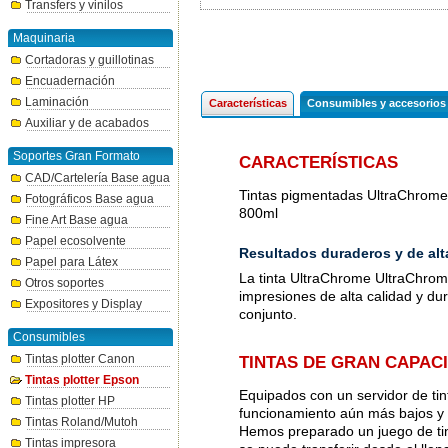
Transfers y vinilos
Maquinaria
Cortadoras y guillotinas
Encuadernación
Laminación
Características
Consumibles y accesorios
Auxiliar y de acabados
Soportes Gran Formato
CARACTERÍSTICAS
CAD/Cartelería Base agua
Tintas pigmentadas UltraChrome
Fotográficos Base agua
800ml
Fine Art Base agua
Papel ecosolvente
Resultados duraderos y de alt
Papel para Látex
La tinta UltraChrome UltraChro
Otros soportes
impresiones de alta calidad y du
Expositores y Display
conjunto.
Consumibles
Tintas plotter Canon
TINTAS DE GRAN CAPAC
Tintas plotter Epson
Equipados con un servidor de tint
Tintas plotter HP
funcionamiento aún más bajos y c
Tintas Roland/Mutoh
Hemos preparado un juego de tint
Tintas impresora