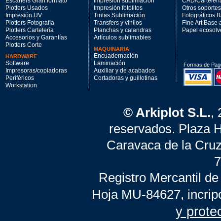
Escáners Gran formato
Impresión sublimación
CAD/Cartelerí
Plotters Usados
Impresión fotolitos
Otros soportes
Impresión UV
Tintas Sublimación
Fotográficos 
Plotters Fotografía
Transfers y vinilos
Fine Art Base
Plotters Cartelería
Planchas y calandras
Papel ecosolv
Accesorios y Garantías
Artículos sublimables
Plotters Corte
MAQUINARIA
Encuadernación
HARDWARE
Software
Laminación
Formas de Pag
Impresoras/copiadoras
Auxiliar y de acabados
Periféricos
Cortadoras y guillotinas
Workstation
© Arkiplot S.L.
,
reservados. Plaza 
Caravaca de la Cruz
7
Registro Mercantil de
Hoja MU-84627, incrip
y prote