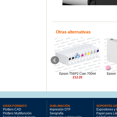
Otras alternativas
Epson 
Epson T6426 magenta claro
Epson T56P2 Cian 700ml
vivo 150ml
212.2€
72.86€
GRAN FORMATO
SUBLIMACIÓN
SOPORTES G
Plotters CAD
Impresión DTF
Expositores y 
Plotters Multifunción
Serigrafía
Papel para Lá