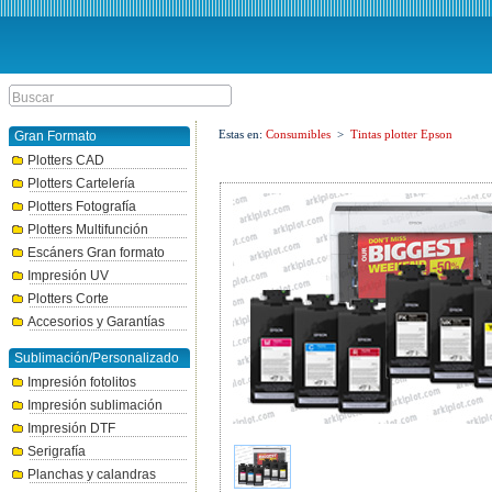
Estas en:
Consumibles
>
Tintas plotter Epson
Gran Formato
Plotters CAD
Plotters Cartelería
Plotters Fotografía
Plotters Multifunción
Escáners Gran formato
Impresión UV
Plotters Corte
Accesorios y Garantías
Sublimación/Personalizado
Impresión fotolitos
Impresión sublimación
Impresión DTF
Serigrafía
Planchas y calandras