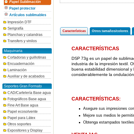
Papel Sublimación
Papel protector
Artículos sublimables
Impresión DTF
Serigrafía
Características
Otros tamaños/colores
Planchas y calandras
Transfers y vinilos
CARACTERÍSTICAS
Maquinaria
Cortadoras y guillotinas
DSP 73g es un papel de sublimaci
industria de la impresión textil. 
Encuadernación
buena estabilidad dimensional y 
Laminación
considerablemente la ondulació
Auxiliar y de acabados
Soportes Gran Formato
CAD/Cartelería Base agua
CARACTERÍSTICAS:
Fotográficos Base agua
Fine Art Base agua
Asegure sus impresiones
con
Papel ecosolvente
Mejore sus medios le permiti
Papel para Látex
Obtenga
estampados textiles
Otros soportes
Expositores y Display