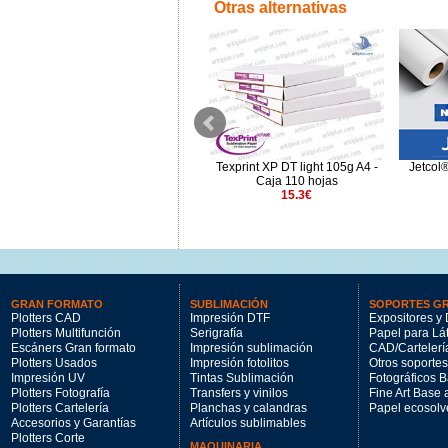
Otras alternativas
Texprint Supreme 92g Bobina
Texprint XP DT light 105g A4 -
Jetcol
1,118x100m
Caja 110 hojas
65.98€
15.3€
GRAN FORMATO
SUBLIMACIÓN
SOPORTES G
Plotters CAD
Impresión DTF
Expositores y 
Plotters Multifunción
Serigrafía
Papel para Lá
Escáners Gran formato
Impresión sublimación
CAD/Cartelerí
Plotters Usados
Impresión fotolitos
Otros soportes
Impresión UV
Tintas Sublimación
Fotográficos 
Plotters Fotografía
Transfers y vinilos
Fine Art Base
Plotters Cartelería
Planchas y calandras
Papel ecosolv
Accesorios y Garantías
Artículos sublimables
Plotters Corte
MAQUINARIA