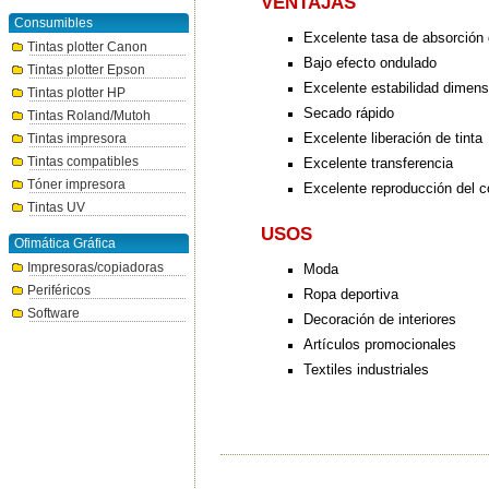
VENTAJAS
Consumibles
Excelente tasa de absorción 
Tintas plotter Canon
Bajo efecto ondulado
Tintas plotter Epson
Excelente estabilidad dimens
Tintas plotter HP
Secado rápido
Tintas Roland/Mutoh
Excelente liberación de tinta
Tintas impresora
Tintas compatibles
Excelente transferencia
Tóner impresora
Excelente reproducción del c
Tintas UV
USOS
Ofimática Gráfica
Impresoras/copiadoras
Moda
Periféricos
Ropa deportiva
Software
Decoración de interiores
Artículos promocionales
Textiles industriales