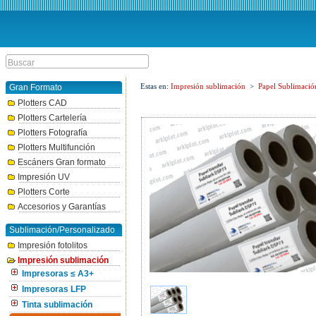
Estas en:
Impresión sublimación
>
Papel Sublimació
Gran Formato
Plotters CAD
Plotters Cartelería
Plotters Fotografía
Plotters Multifunción
Escáners Gran formato
Impresión UV
Plotters Corte
Accesorios y Garantías
Sublimación/Personalizado
Impresión fotolitos
Impresión sublimación
Impresoras ≤ A3+
Impresoras LFP
Tinta sublimación