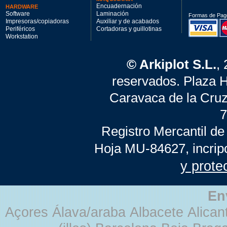
Encuadernación
HARDWARE
Software
Laminación
Formas de Pag
Impresoras/copiadoras
Auxiliar y de acabados
Periféricos
Cortadoras y guillotinas
Workstation
© Arkiplot S.L.
,
reservados. Plaza 
Caravaca de la Cruz
7
Registro Mercantil de
Hoja MU-84627, incrip
y prote
En
Açores Álava/araba Albacete Alicant