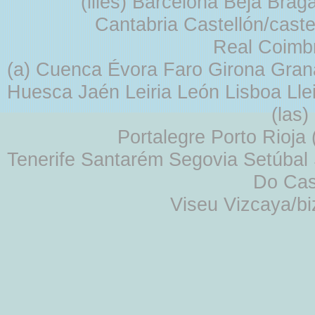
(illes) Barcelona Beja Br
Cantabria Castellón/cast
Real Coimb
(a) Cuenca Évora Faro Girona Gra
Huesca Jaén Leiria León Lisboa Lle
(las
Portalegre Porto Rioja
Tenerife Santarém Segovia Setúbal S
Do Cas
Viseu Vizcaya/b