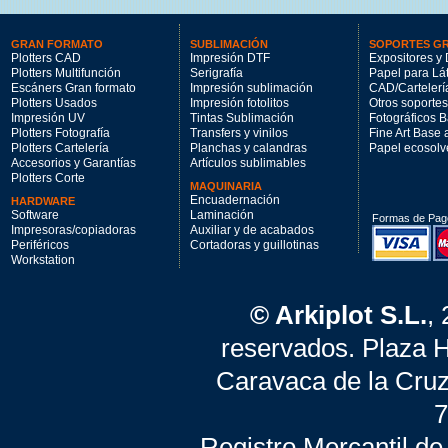
GRAN FORMATO
SUBLIMACIÓN
SOPORTES G
Plotters CAD
Impresión DTF
Expositores y 
Plotters Multifunción
Serigrafía
Papel para Lá
Escáners Gran formato
Impresión sublimación
CAD/Cartelerí
Plotters Usados
Impresión fotolitos
Otros soportes
Impresión UV
Tintas Sublimación
Fotográficos 
Plotters Fotografía
Transfers y vinilos
Fine Art Base
Plotters Cartelería
Planchas y calandras
Papel ecosolv
Accesorios y Garantías
Artículos sublimables
Plotters Corte
MAQUINARIA
Encuadernación
HARDWARE
Software
Laminación
Formas de Pag
Impresoras/copiadoras
Auxiliar y de acabados
Periféricos
Cortadoras y guillotinas
Workstation
© Arkiplot S.L.
,
reservados. Plaza 
Caravaca de la Cruz
7
Registro Mercantil de