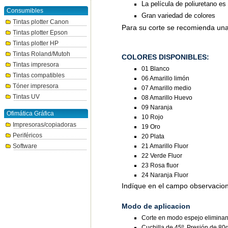
La película de poliuretano e
Consumibles
Gran variedad de colores
Tintas plotter Canon
Para su corte se recomienda una
Tintas plotter Epson
Tintas plotter HP
Tintas Roland/Mutoh
COLORES DISPONIBLES:
Tintas impresora
01 Blanco
Tintas compatibles
06 Amarillo limón
Tóner impresora
07 Amarillo medio
Tintas UV
08 Amarillo Huevo
09 Naranja
Ofimática Gráfica
10 Rojo
Impresoras/copiadoras
19 Oro
Periféricos
20 Plata
Software
21 Amarillo Fluor
22 Verde Fluor
23 Rosa fluor
24 Naranja Fluor
Indíque en el campo observacione
Modo de aplicacion
Corte en modo espejo eliminan
Cuchilla de 45º, Presión de 80