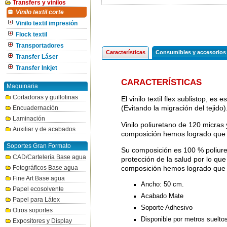
Transfers y vinilos
Vinilo textil corte
Vinilo textil impresión
Flock textil
Transportadores
Características
Consumibles y accesorios
Transfer Láser
Transfer Inkjet
CARACTERÍSTICAS
Maquinaria
Cortadoras y guillotinas
El vinilo textil flex sublistop, 
(Evitando la migración del tejido)
Encuadernación
Laminación
Vinilo poliuretano de 120 micras
Auxiliar y de acabados
composición hemos logrado que s
Soportes Gran Formato
Su composición es 100 % poliur
CAD/Cartelería Base agua
protección de la salud por lo que
composición hemos logrado que e
Fotográficos Base agua
Fine Art Base agua
Ancho: 50 cm.
Papel ecosolvente
Acabado Mate
Papel para Látex
Soporte Adhesivo
Otros soportes
Disponible por metros suelto
Expositores y Display