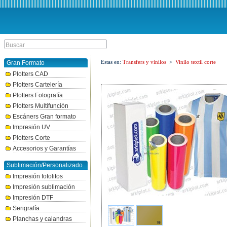
Estas en:
Transfers y vinilos
>
Vinilo textil corte
Gran Formato
Plotters CAD
Plotters Cartelería
Plotters Fotografía
Plotters Multifunción
Escáners Gran formato
Impresión UV
Plotters Corte
Accesorios y Garantías
Sublimación/Personalizado
Impresión fotolitos
Impresión sublimación
Impresión DTF
Serigrafía
Planchas y calandras