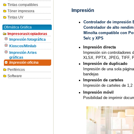
Tintas compatibles
Impresión
Tóner impresora
Tintas UV
Controlador de impresió
Ofimática Gráfica
Controlador de alto rendim
Minolta compatible con Po
Impresoras/copiadoras
5e/c y XPS
Impresión fotográfica
Kioscos/Minilab
Impresión directa
Impresión sin controladore
Impresión Artes
XLSX, PPTX, JPEG, TIFF, 
gráficas
Impresión oficina
Impresión de duplicado
Impresión de una sola página
Periféricos
bandejas
Software
Impresión de carteles
Impresión de carteles de 1,2
Impresión móvil
Posibilidad de imprimir docu