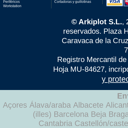
Periféricos
Cortadoras y guillotinas
Workstation
© Arkiplot S.L.
,
reservados. Plaza 
Caravaca de la Cruz
7
Registro Mercantil de
Hoja MU-84627, incrip
y prote
En
Açores Álava/araba Albacete Alicant
(illes) Barcelona Beja Br
Cantabria Castellón/cast