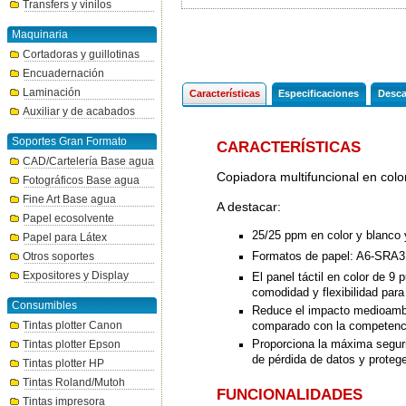
Transfers y vinilos
Maquinaria
Cortadoras y guillotinas
Encuadernación
Laminación
Características
Especificaciones
Desca
Auxiliar y de acabados
Soportes Gran Formato
CARACTERÍSTICAS
CAD/Cartelería Base agua
Copiadora multifuncional en col
Fotográficos Base agua
Fine Art Base agua
A destacar:
Papel ecosolvente
25/25 ppm en color y blanco 
Papel para Látex
Formatos de papel: A6-SRA3, 
Otros soportes
Expositores y Display
El panel táctil en color de 9 
comodidad y flexibilidad para
Consumibles
Reduce el impacto medioambi
comparado con la competencia
Tintas plotter Canon
Proporciona la máxima seguri
Tintas plotter Epson
de pérdida de datos y protege
Tintas plotter HP
Tintas Roland/Mutoh
FUNCIONALIDADES
Tintas impresora