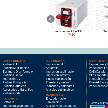
Xerox AltaLink C8255
Konica Minolta bizhub C258
X
9451.09€
Green Line
2980€
GRAN FORMATO
SUBLIMACIÓN
SOPORTES G
Plotters CAD
Impresión DTF
Expositores y 
Plotters Multifunción
Serigrafía
Papel para Lá
Escáners Gran formato
Impresión sublimación
CAD/Cartelerí
Plotters Usados
Impresión fotolitos
Otros soportes
Impresión UV
Tintas Sublimación
Fotográficos 
Plotters Fotografía
Transfers y vinilos
Fine Art Base
Plotters Cartelería
Planchas y calandras
Papel ecosolv
Accesorios y Garantías
Artículos sublimables
Plotters Corte
MAQUINARIA
Encuadernación
HARDWARE
Software
Laminación
Formas de Pag
Impresoras/copiadoras
Auxiliar y de acabados