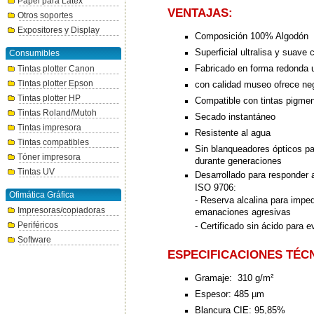
Papel para Látex
VENTAJAS:
Otros soportes
Expositores y Display
Composición 100% Algodón
Superficial ultralisa y suav
Consumibles
Fabricado en forma redonda ut
Tintas plotter Canon
Tintas plotter Epson
con calidad museo ofrece ne
Tintas plotter HP
Compatible con tintas pigme
Tintas Roland/Mutoh
Secado instantáneo
Tintas impresora
Resistente al agua
Tintas compatibles
Sin blanqueadores ópticos par
Tóner impresora
durante generaciones
Tintas UV
Desarrollado para responder 
ISO 9706:
Ofimática Gráfica
- Reserva alcalina para imped
Impresoras/copiadoras
emanaciones agresivas
Periféricos
- Certificado sin ácido para e
Software
ESPECIFICACIONES TÉC
Gramaje: 310 g/m²
Espesor: 485 µm
Blancura CIE: 95,85%