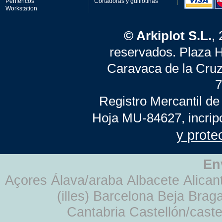
Periféricos
Cortadoras y guillotinas
Workstation
© Arkiplot S.L.
,
reservados. Plaza 
Caravaca de la Cruz
7
Registro Mercantil de
Hoja MU-84627, incrip
y prote
En
Açores Álava/araba Albacete Alicant
(illes) Barcelona Beja Br
Cantabria Castellón/cast