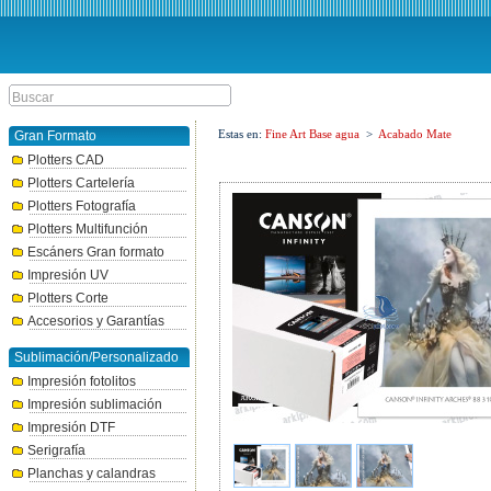
Estas en:
Fine Art Base agua
>
Acabado Mate
Gran Formato
Plotters CAD
Plotters Cartelería
Plotters Fotografía
Plotters Multifunción
Escáners Gran formato
Impresión UV
Plotters Corte
Accesorios y Garantías
Sublimación/Personalizado
Impresión fotolitos
Impresión sublimación
Impresión DTF
Serigrafía
Planchas y calandras