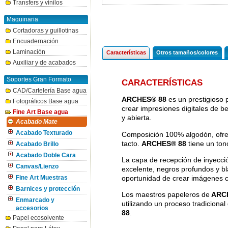
Transfers y vinilos
Maquinaria
Cortadoras y guillotinas
Encuadernación
Laminación
Características
Otros tamaños/colores
Auxiliar y de acabados
Soportes Gran Formato
CARACTERÍSTICAS
CAD/Cartelería Base agua
ARCHES® 88
es un prestigioso 
Fotográficos Base agua
crear impresiones digitales de b
Fine Art Base agua
y abierta.
Acabado Mate
Acabado Texturado
Composición 100% algodón, ofrece
tacto.
ARCHES® 88
tiene un ton
Acabado Brillo
Acabado Doble Cara
La capa de recepción de inyecci
Canvas/Lienzo
excelente, negros profundos y bla
oportunidad de crear imágenes c
Fine Art Muestras
Barnices y protección
Los maestros papeleros de
ARC
Enmarcado y
utilizando un proceso tradiciona
accesorios
88
.
Papel ecosolvente