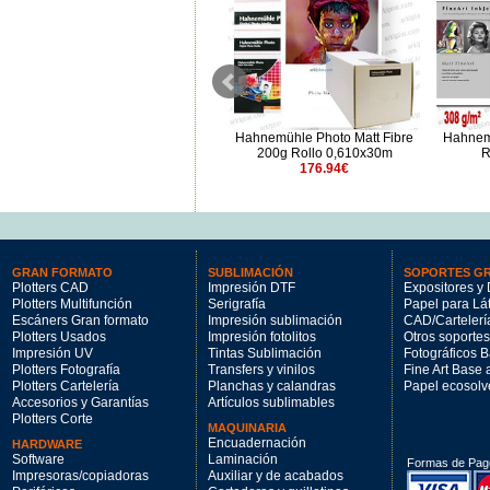
Epson Enhanced Matte Paper
Hahnemühle Photo Matt Fibre
Hahnem
189gr 1,625x30.5m
200g Rollo 0,610x30m
R
251.7€
176.94€
GRAN FORMATO
SUBLIMACIÓN
SOPORTES G
Plotters CAD
Impresión DTF
Expositores y 
Plotters Multifunción
Serigrafía
Papel para Lá
Escáners Gran formato
Impresión sublimación
CAD/Cartelerí
Plotters Usados
Impresión fotolitos
Otros soportes
Impresión UV
Tintas Sublimación
Fotográficos 
Plotters Fotografía
Transfers y vinilos
Fine Art Base
Plotters Cartelería
Planchas y calandras
Papel ecosolv
Accesorios y Garantías
Artículos sublimables
Plotters Corte
MAQUINARIA
Encuadernación
HARDWARE
Software
Laminación
Formas de Pag
Impresoras/copiadoras
Auxiliar y de acabados