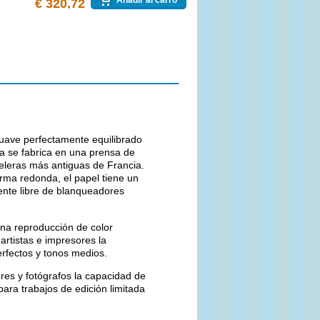
Añadir al carro
€ 320,72
uave perfectamente equilibrado
ca se fabrica en una prensa de
peleras más antiguas de Francia.
rma redonda, el papel tiene un
ente libre de blanqueadores
una reproducción de color
artistas e impresores la
rfectos y tonos medios.
ores y fotógrafos la capacidad de
ara trabajos de edición limitada