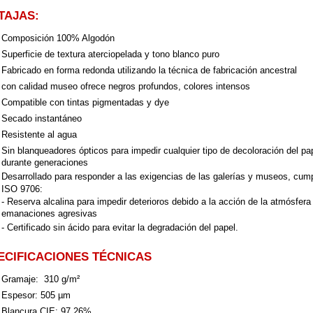
TAJAS:
Composición 100% Algodón
Superficie de textura aterciopelada y tono blanco puro
Fabricado en forma redonda utilizando la técnica de fabricación ancestral
con calidad museo ofrece negros profundos, colores intensos
Compatible con tintas pigmentadas y dye
Secado instantáneo
Resistente al agua
Sin blanqueadores ópticos para impedir cualquier tipo de decoloración del pap
durante generaciones
Desarrollado para responder a las exigencias de las galerías y museos, cum
ISO 9706:
- Reserva alcalina para impedir deterioros debido a la acción de la atmósfera
emanaciones agresivas
- Certificado sin ácido para evitar la degradación del papel.
ECIFICACIONES TÉCNICAS
Gramaje: 310 g/m²
Espesor: 505 µm
Blancura CIE: 97,26%