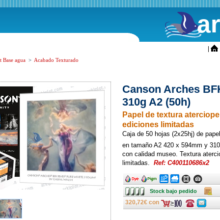
a
ini
|
t Base agua
>
Acabado Texturado
Canson Arches BFK
310g A2 (50h)
Papel de textura aterciop
ediciones limitadas
Caja de 50 hojas (2x25hj) de pape
en tamaño A2 420 x 594mm y 31
con calidad museo. Textura aterci
limitadas.
Ref: C400110686x2
Ancho
Ancho
Ancho
Ancho
Ancho
Ancho
Stock
Caja
Stock bajo pedido
bajo
pedido
320,72€ con
Consulte
Consulte
ofertas
ofertas
última
última
hora
hora