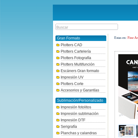
Estas en:
Fine Ar
Gran Formato
Plotters CAD
Plotters Cartelería
Plotters Fotografía
Plotters Multifunción
Escáners Gran formato
Impresión UV
Plotters Corte
Accesorios y Garantías
Sublimación/Personalizado
Impresión fotolitos
Impresión sublimación
Impresión DTF
Serigrafía
Planchas y calandras