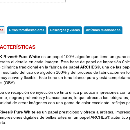
cas
Otros tamaños/colores
Descargas y videos
Artículos relacionados
ACTERÍSTICAS
K Rives® Pure White
es un papel 100% algodón que tiene un grano s
esalta el detalle en cada imagen. Esta base de papel de impresión úni
cilíndrica tradicional en la fábrica de papel
ARCHES®
, una de las pa
resultado del uso de algodón 100% y del proceso de fabricación en fo
 muy suave y flexible. Este tiene un tono blanco puro y está completam
os (OBA).
pa de recepción de inyección de tinta única produce impresiones con 
ente, negros profundos y blancos puros, lo que ofrece a los fotógrafos, 
unidad de crear imágenes con una gama de color excelente, reflejos pe
Rives® Pure White
es un papel prestigioso y ofrece a artistas, impres
 impresiones digitales de bellas artes en un papel ARCHES® auténtico p
rta.