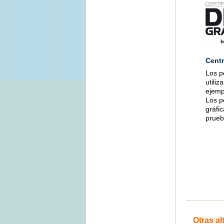
Centr
Los p
utiliz
ejemp
Los p
gráfi
prue
Otras al