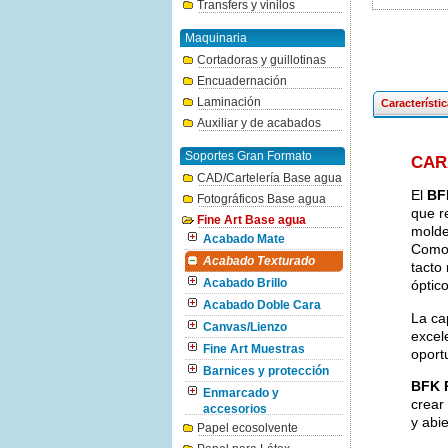
Transfers y vinilos
Maquinaria
Cortadoras y guillotinas
Encuadernación
Laminación
Característi
Auxiliar y de acabados
Soportes Gran Formato
CAR
CAD/Cartelería Base agua
El
BF
Fotográficos Base agua
que r
Fine Art Base agua
molde 
Acabado Mate
Como 
Acabado Texturado
tacto
Acabado Brillo
óptic
Acabado Doble Cara
La ca
Canvas/Lienzo
excel
Fine Art Muestras
oport
Barnices y protección
BFK 
Enmarcado y
crear
accesorios
y abie
Papel ecosolvente