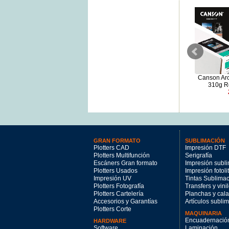
Canson Edition Etching Rag II
Hahnemühle Museum Etching
Canson Arc
310 Rollo 1,524x12m
350 A4 (25h)
310g R
325.1€
62.74€
GRAN FORMATO
SUBLIMACIÓN
Plotters CAD
Impresión DTF
Plotters Multifunción
Serigrafía
Escáners Gran formato
Impresión subl
Plotters Usados
Impresión fotoli
Impresión UV
Tintas Sublima
Plotters Fotografía
Transfers y vini
Plotters Cartelería
Planchas y cal
Accesorios y Garantías
Artículos subli
Plotters Corte
MAQUINARIA
Encuadernació
HARDWARE
Software
Laminación