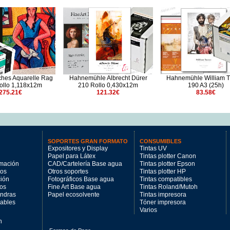
hes Aquarelle Rag
Hahnemühle Albrecht Dürer
Hahnemühle William T
ollo 1,118x12m
210 Rollo 0,430x12m
190 A3 (25h)
275.21€
121.32€
83.58€
SOPORTES GRAN FORMATO
CONSUMIBLES
Expositores y Display
Tintas UV
Papel para Látex
Tintas plotter Canon
imación
CAD/Cartelería Base agua
Tintas plotter Epson
tos
Otros soportes
Tintas plotter HP
ción
Fotográficos Base agua
Tintas compatibles
los
Fine Art Base agua
Tintas Roland/Mutoh
andras
Papel ecosolvente
Tintas impresora
mables
Tóner impresora
Varios
n