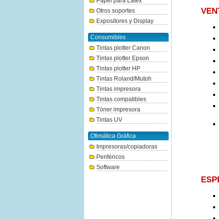
Papel para Látex
VEN
Otros soportes
Expositores y Display
Consumibles
Tintas plotter Canon
Tintas plotter Epson
Tintas plotter HP
Tintas Roland/Mutoh
Tintas impresora
Tintas compatibles
Tóner impresora
Tintas UV
Ofimática Gráfica
Impresoras/copiadoras
Periféricos
Software
ESP