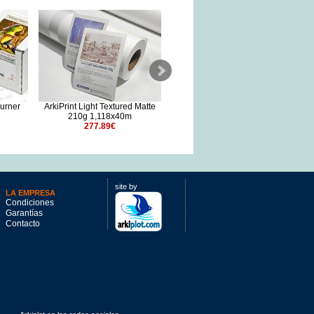
urner
ArkiPrint Light Textured Matte
Canson Arches BFK Rives
210g 1,118x40m
Natural White 310g A4 (200h)
277.89€
315.58€
site by
LA EMPRESA
Condiciones
Garantías
Contacto