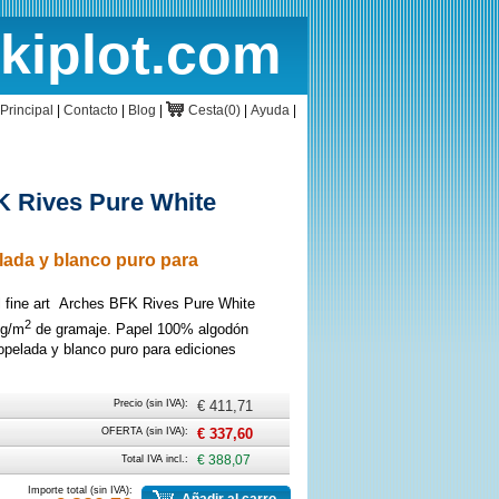
rkiplot.com
cio
Cesta
Principal
|
Contacto
|
Blog
|
Cesta(0)
|
Ayuda
|
 Rives Pure White
elada y blanco puro para
l fine art Arches BFK Rives Pure White
2
0g/m
de gramaje. Papel 100% algodón
opelada y blanco puro para ediciones
Precio (sin IVA):
€ 411,71
OFERTA (sin IVA):
€ 337,60
Total IVA incl.:
€ 388,07
Importe total (sin IVA):