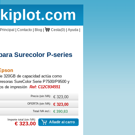
rkiplot.com
cio
Cesta
Principal
|
Contacto
|
Blog
|
Cesta(0)
|
Ayuda
|
ara Surecolor P-series
 Epson
de 320GB de capacidad actúa como
mpresoras SureColor Serie P7500/P9500 y
jos de impresión
Ref: C12C934551
Precio (sin IVA):
€ 323,00
OFERTA (sin IVA):
€ 323,00
Total IVA incl.:
€ 390,83
Importe total (sin IVA):
Añadir al carro
€ 323,00