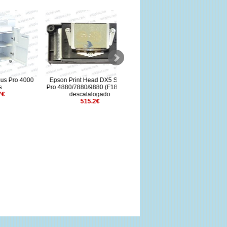
o 4000
Epson Print Head DX5 Stylus
Epson Print Head DX7 para
Pro 4880/7880/9880 (F187000)
B300 B310 B500 B510
descatalogado
(F189010)
515.2€
202.7€