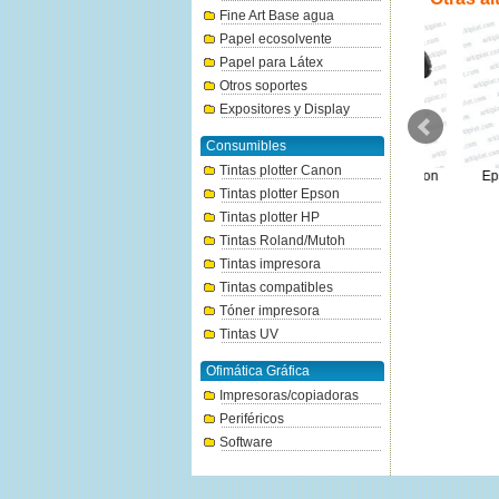
Fine Art Base agua
Papel ecosolvente
Papel para Látex
Otros soportes
Expositores y Display
Consumibles
Tintas plotter Canon
Eje para rollos de 2 y 3" para
Eje para rollo 24" para Epson
Epson Sp
impresora Stylus PRO
SC-T3700/P6500
stand
Tintas plotter Epson
9400/9600/9800 (C12C811151)
118€
Tintas plotter HP
209.28€
Tintas Roland/Mutoh
Tintas impresora
Tintas compatibles
Tóner impresora
Tintas UV
Ofimática Gráfica
Impresoras/copiadoras
Periféricos
Software