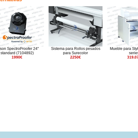
ectroProofer 24"
Sistema para Rollos pesados
Mueble para Stylus Pr
ard (7104892)
para Surecolor
series
1990€
2250€
319.07€