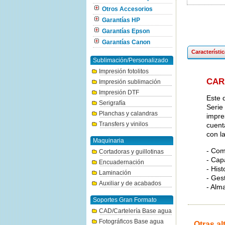
Otros Accesorios
Garantías HP
Garantías Epson
Garantías Canon
Característi
Sublimación/Personalizado
Impresión fotolitos
CAR
Impresión sublimación
Impresión DTF
Este 
Serigrafía
Serie
Planchas y calandras
impre
Transfers y vinilos
cuent
con l
Maquinaria
- Com
Cortadoras y guillotinas
- Cap
Encuadernación
- Hist
Laminación
- Ges
Auxiliar y de acabados
- Alm
Soportes Gran Formato
CAD/Cartelería Base agua
Fotográficos Base agua
Otras al