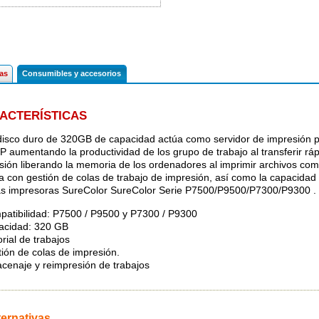
cas
Consumibles y accesorios
ACTERÍSTICAS
disco duro de 320GB de capacidad actúa como servidor de impresión p
 P aumentando la productividad de los grupo de trabajo al transferir rá
sión liberando la memoria de los ordenadores al imprimir archivos comp
a con gestión de colas de trabajo de impresión, así como la capacidad 
as impresoras SureColor SureColor Serie P7500/P9500/P7300/P9300 .
patibilidad: P7500 / P9500 y P7300 / P9300
acidad: 320 GB
orial de trabajos
tión de colas de impresión.
acenaje y reimpresión de trabajos
ternativas