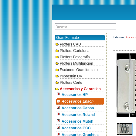
Estas en:
Accesor
Gran Formato
Plotters CAD
Plotters Cartelería
Plotters Fotografía
Plotters Multifunción
Escáners Gran formato
Impresión UV
Plotters Corte
Accesorios y Garantías
Accesorios HP
Accesorios Epson
Accesorios Canon
Accesorios Roland
Accesorios Mutoh
Accesorios GCC
Accesorios Graphtec