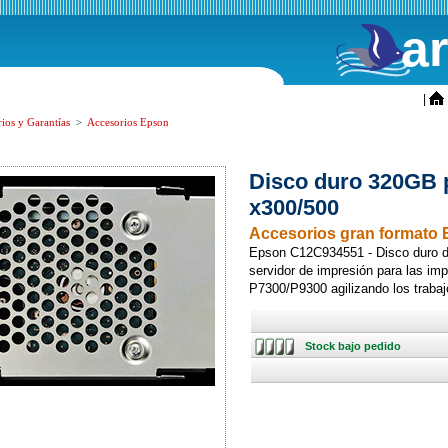
a
ini
|
ios y Garantías
>
Accesorios Epson
Disco duro 320GB p
x300/500
Accesorios gran formato
Epson C12C934551 - Disco duro 
servidor de impresión para las i
P7300/P9300 agilizando los traba
Stock
Stock bajo pedido
bajo
pedido