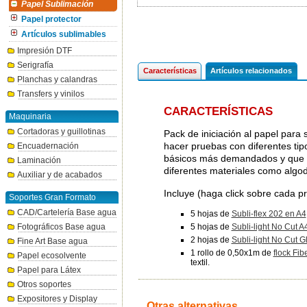
Papel Sublimación
Papel protector
Artículos sublimables
Impresión DTF
Serigrafía
Características
Artículos relacionados
Planchas y calandras
Transfers y vinilos
CARACTERÍSTICAS
Maquinaria
Cortadoras y guillotinas
Pack de iniciación al papel para
hacer pruebas con diferentes tipo
Encuadernación
básicos más demandados y que me
Laminación
diferentes materiales como algod
Auxiliar y de acabados
Incluye (haga click sobre cada pr
Soportes Gran Formato
CAD/Cartelería Base agua
5 hojas de
Subli-flex 202 en A4
5 hojas de
Subli-light No Cut A
Fotográficos Base agua
2 hojas de
Subli-light No Cut Gl
Fine Art Base agua
1 rollo de 0,50x1m de
flock Fib
Papel ecosolvente
textil.
Papel para Látex
Otros soportes
Expositores y Display
Otras alternativas