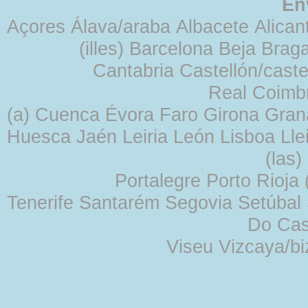
En
Açores Álava/araba Albacete Alicant
(illes) Barcelona Beja Br
Cantabria Castellón/cast
Real Coimb
(a) Cuenca Évora Faro Girona Gra
Huesca Jaén Leiria León Lisboa Lle
(las
Portalegre Porto Rioja
Tenerife Santarém Segovia Setúbal S
Do Cas
Viseu Vizcaya/b