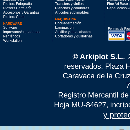
Plotters Fotografía
Transfers y vinilos
Fine Art Base
Plotters Cartelería
Planchas y calandras
Papel ecosolv
Accesorios y Garantías
Artículos sublimables
Plotters Corte
MAQUINARIA
Encuadernación
HARDWARE
Software
Laminación
Formas de Pag
Impresoras/copiadoras
Auxiliar y de acabados
Periféricos
Cortadoras y guillotinas
Workstation
© Arkiplot S.L.
,
reservados. Plaza 
Caravaca de la Cruz
7
Registro Mercantil de
Hoja MU-84627, incrip
y prote