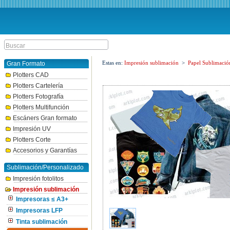
Estas en:
Impresión sublimación
>
Papel Sublimació
Gran Formato
Plotters CAD
Plotters Cartelería
Plotters Fotografía
Plotters Multifunción
Escáners Gran formato
Impresión UV
Plotters Corte
Accesorios y Garantías
Sublimación/Personalizado
Impresión fotolitos
Impresión sublimación
Impresoras ≤ A3+
Impresoras LFP
Tinta sublimación