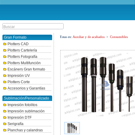
Estas en:
Auxiliar y de acabados
>
Consumibles
Gran Formato
Plotters CAD
Plotters Cartelería
Plotters Fotografía
Plotters Multifunción
Escáners Gran formato
Impresión UV
Plotters Corte
Accesorios y Garantías
Sublimación/Personalizado
Impresión fotolitos
Impresión sublimación
Impresión DTF
Serigrafía
Planchas y calandras