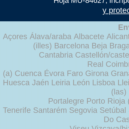
Hoja MU-84627, incrip
y prote
En
Açores Álava/araba Albacete Alicant
(illes) Barcelona Beja Br
Cantabria Castellón/cast
Real Coimb
(a) Cuenca Évora Faro Girona Gra
Huesca Jaén Leiria León Lisboa Lle
(las
Portalegre Porto Rioja
Tenerife Santarém Segovia Setúbal S
Do Cas
Viseu Vizcaya/b