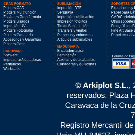
GRAN FORMATO
SUBLIMACIÓN
SOPORTES G
Plotters CAD
Impresión DTF
Expositores y 
Plotters Multifunción
Serigrafía
Papel para Lá
Escáners Gran formato
Impresión sublimación
CAD/Cartelerí
Plotters Usados
Impresión fotolitos
Otros soportes
Impresión UV
Tintas Sublimación
Fotográficos 
Plotters Fotografía
Transfers y vinilos
Fine Art Base
Plotters Cartelería
Planchas y calandras
Papel ecosolv
Accesorios y Garantías
Artículos sublimables
Plotters Corte
MAQUINARIA
Encuadernación
HARDWARE
Software
Laminación
Formas de Pag
Impresoras/copiadoras
Auxiliar y de acabados
Periféricos
Cortadoras y guillotinas
Workstation
© Arkiplot S.L.
,
reservados. Plaza 
Caravaca de la Cruz
7
Registro Mercantil de