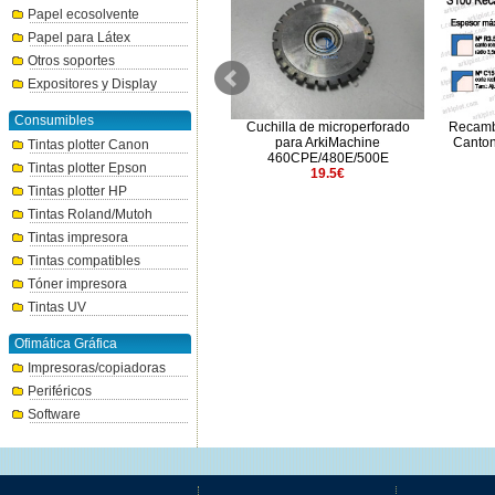
Papel ecosolvente
Papel para Látex
Otros soportes
Expositores y Display
Consumibles
Recambio Bases (1 unidad)
Cuchilla de microperforado
Recamb
7.35€
para ArkiMachine
Canto
Tintas plotter Canon
460CPE/480E/500E
Tintas plotter Epson
19.5€
Tintas plotter HP
Tintas Roland/Mutoh
Tintas impresora
Tintas compatibles
Tóner impresora
Tintas UV
Ofimática Gráfica
Impresoras/copiadoras
Periféricos
Software