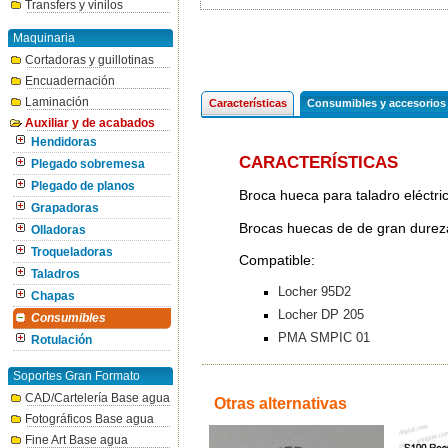
Transfers y vinilos
Maquinaria
Cortadoras y guillotinas
Encuadernación
Laminación
Características
Consumibles y accesorios
Auxiliar y de acabados
Hendidoras
CARACTERÍSTICAS
Plegado sobremesa
Plegado de planos
Broca hueca para taladro eléct
Grapadoras
Brocas huecas de de gran dureza 
Olladoras
Troqueladoras
Compatible:
Taladros
Locher 95D2
Chapas
Locher DP 205
Consumibles
PMA SMPIC 01
Rotulación
Soportes Gran Formato
CAD/Cartelería Base agua
Otras alternativas
Fotográficos Base agua
Fine Art Base agua