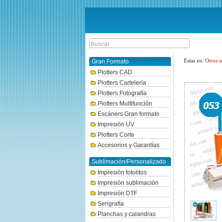
Estas en:
Otros s
Gran Formato
Plotters CAD
Plotters Cartelería
Plotters Fotografía
Plotters Multifunción
Escáners Gran formato
Impresión UV
Plotters Corte
Accesorios y Garantías
Sublimación/Personalizado
Impresión fotolitos
Impresión sublimación
Impresión DTF
Serigrafía
Planchas y calandras