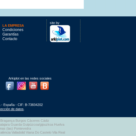
site by
LA EMPRESA
Condiciones
Garantías
Contacto
Arkiplot en las redes sociales
Facebook
Instagram
Youtube
Blog
a - España - CIF: B-73834202
otección de datos
.
aga Bragança Burgos Cáceres Cádiz
dalajara Guarda Guipúzcoa/gipuzkoa Huelva
lmas (las) Pontevedra
lència Valladolid Viana Do Castelo Vila Real