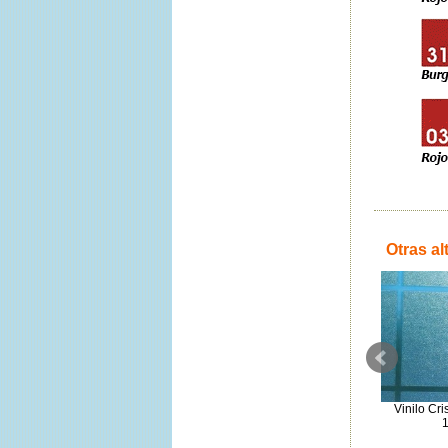
Otras al
Oracal 651 - 067 Azul 1,26x5m.
Ritrama L100 Beige 1,22x50m
Vinilo Cri
34.06€
196.88€