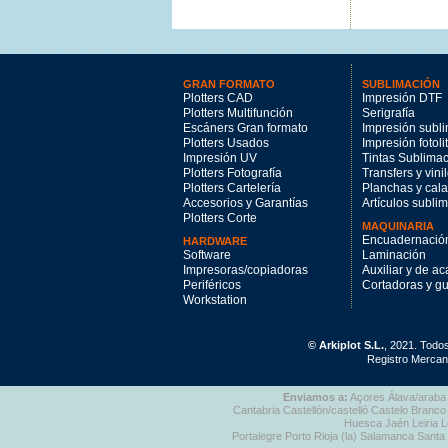
GRAN FORMATO
SUBLIMACIÓN
Plotters CAD
Impresión DTF
Plotters Multifunción
Serigrafía
Escáners Gran formato
Impresión subl
Plotters Usados
Impresión fotoli
Impresión UV
Tintas Sublima
Plotters Fotografía
Transfers y vini
Plotters Cartelería
Planchas y cal
Accesorios y Garantías
Artículos subli
Plotters Corte
MAQUINARIA
Encuadernació
HARDWARE
Software
Laminación
Impresoras/copiadoras
Auxiliar y de a
Periféricos
Cortadoras y gui
Workstation
© Arkiplot S.L.
, 2021. Todo
Registro Mercant
Enviamos a:
Açores Álava/araba 
Cantabria Castellón/castelló Castelo Bra
Huesca Jaén Leiria L
Portalegre Porto Rioja (la) Salamanca Santa