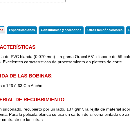
cas
Especificaciones
Consumibles y accesorios
Otros tamaños/colores
ACTERÍSTICAS
ula de PVC blanda (0,070 mm). La gama Oracal 651 dispone de 59 color
. Excelentes características de procesamiento en plotters de corte.
IDA DE LAS BOBINAS:
s x 126 ó 63 Cm Ancho
ERIAL DE RECUBRIMIENTO
 siliconado, recubierto por un lado, 137 g/m², la rejilla de material sob
ema. Para la película blanca se usa un cartón de silicona pintado de azu
 contraste de las letras.