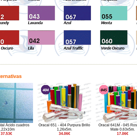
ternativas
stal Ácido cuadros
Oracal 651 - 404 Purpura Brillo
Oracal 641M - 045 Ros
1,22x10m
1,26x5m.
Mate 0,63x5m.
37.53€
34.06€
17.06€