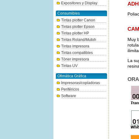
ADH
Expositores y Display
Consumibles
Polia
Tintas plotter Canon
Tintas plotter Epson
CAM
Tintas plotter HP
Muy b
Tintas Roland/Mutoh
rotul
Tintas impresora
ilimit
Tintas compatibles
Tóner impresora
La su
Tintas UV
resina
Ofimática Gráfica
ORA
Impresoras/copiadoras
Periféricos
Software