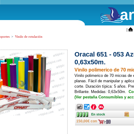
a
ini
|
oportes
>
Vinilo de rotulación
Oracal 651 - 053 Az
0,63x50m.
Vinilo poli­merico de 70 m
Vinilo poli­merico de 70 micras de 
planas. Fácil de manipular y aplic
corte. Duración típica: 5 años. Pr
Brillante. Medidas: 0,63x50m.
Co
(Ver pestaña Consumibles y acc
Ancho
Ancho
Ancho
Ancho
En stock
Caja
En stock
150,00€ con