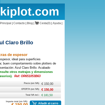
rkiplot.com
cio
Cesta
Principal
|
Contacto
|
Blog
|
Cesta(0)
|
Ayuda
|
ul Claro Brillo
icras de espesor
espesor, ideal para superficies
ar, buen comportamiento sobre plotters de
esentación: Azul Claro Brillo. Acabado
nsulte otros metrajes y dimensiones
esorios).
Ref: OR651053B63
Precio (sin IVA):
€ 150,00
OFERTA (sin IVA):
€ 150,00
Total IVA incl.:
€ 181,50
Importe total (sin IVA):
Añadir al carro
€ 150,00