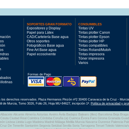
SOPORTES GRAN FORMATO
CONSUMIBLES
Expositores y Display
Tintas UV
Papel para Látex
Tintas plotter Canon
imación
CAD/Cartelería Base agua
Tintas plotter Epson
tos
Otros soportes
Tintas plotter HP
ción
Fotográficos Base agua
Tintas compatibles
los
Fine Art Base agua
Tintas Roland/Mutoh
andras
Papel ecosolvente
Tintas impresora
mables
Tóner impresora
Varios
n
Formas de Pago
cabados
llotinas
s los derechos reservados. Plaza Hermanos Pinzón nº2 30400 Caravaca de la Cruz - Murci
il de Murcia, Tomo 3026, Folio 26, Hoja MU-84627, incripción 1ª.
Política de privacidad y pr
Albacete Alicante Almería Asturias Aveiro Ávila Badajoz Balears (illes) Barcelona Beja Br
nco Ceuta Ciudad Real Coimbra Córdoba Coruña (a) Cuenca Évora Faro Girona Granada Gua
eón Lisboa Lleida Lugo Madeira Madrid Málaga Melilla Murcia Navarra Ourense Palencia Pa
 Cruz De Tenerife Santarém Segovia Setúbal Sevilla Soria Tarragona Teruel Toledo Valencia/va