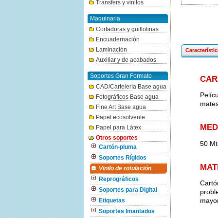
Transfers y vinilos
Maquinaria
Cortadoras y guillotinas
Encuadernación
Laminación
Característi
Auxiliar y de acabados
Soportes Gran Formato
CAR
CAD/Cartelería Base agua
Pelíc
Fotográficos Base agua
mates
Fine Art Base agua
Papel ecosolvente
MED
Papel para Látex
Otros soportes
50 Mt
Cartón-pluma
Soportes Rígidos
MAT
Vinilo de rotulación
Reprográficos
Cartón
Soportes para Digital
probl
mayor
Etiquetas
Soportes Imantados