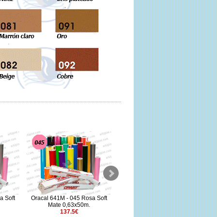
a Soft
Oracal 641M - 045 Rosa Soft
Oracal 651 - 066 Azul turquesa
Mate 0,63x50m.
1,26x5m.
137.5€
34.06€