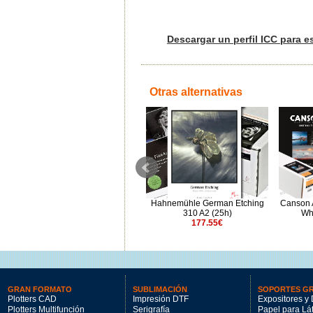
Descargar un perfil ICC para e
Otras alternativas
Epson Fine Art Cotton Textured
Hahnemühle German Etching
Canson 
Natural A2 420x594mm (25h)
310 A2 (25h)
Wh
145.6€
177.55€
GRAN FORMATO
SUBLIMACIÓN
SOPORTES G
Plotters CAD
Impresión DTF
Expositores y 
Plotters Multifunción
Serigrafía
Papel para Lá