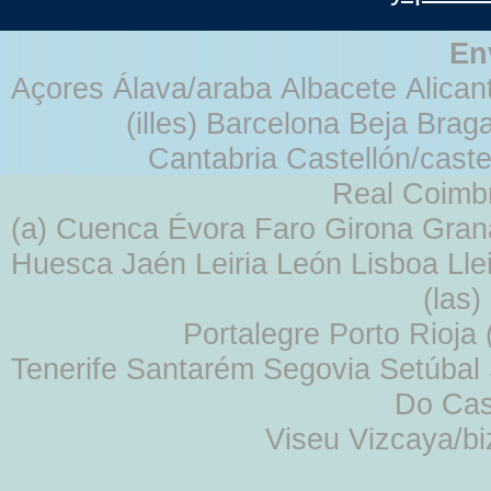
En
Açores Álava/araba Albacete Alicant
(illes) Barcelona Beja Br
Cantabria Castellón/cast
Real Coimb
(a) Cuenca Évora Faro Girona Gra
Huesca Jaén Leiria León Lisboa Lle
(las
Portalegre Porto Rioja
Tenerife Santarém Segovia Setúbal S
Do Cas
Viseu Vizcaya/b