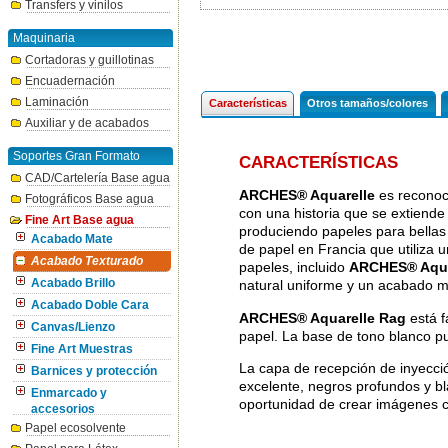
Transfers y vinilos
Maquinaria
Cortadoras y guillotinas
Encuadernación
Laminación
Características
Otros tamaños/colores
Auxiliar y de acabados
Soportes Gran Formato
CARACTERÍSTICAS
CAD/Cartelería Base agua
ARCHES® Aquarelle
es reconoci
Fotográficos Base agua
con una historia que se extiend
Fine Art Base agua
produciendo papeles para bellas
Acabado Mate
de papel en Francia que utiliza 
Acabado Texturado
papeles, incluido
ARCHES® Aqua
Acabado Brillo
natural uniforme y un acabado ma
Acabado Doble Cara
ARCHES® Aquarelle Rag
está f
Canvas/Lienzo
papel. La base de tono blanco p
Fine Art Muestras
La capa de recepción de inyecci
Barnices y protección
excelente, negros profundos y bla
Enmarcado y
oportunidad de crear imágenes c
accesorios
Papel ecosolvente