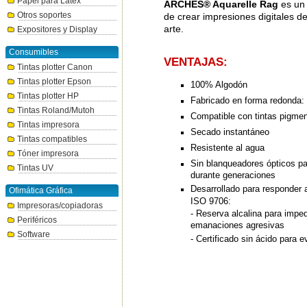
Papel para Látex
ARCHES® Aquarelle Rag
es un 
Otros soportes
de crear impresiones digitales d
arte.
Expositores y Display
Consumibles
VENTAJAS:
Tintas plotter Canon
Tintas plotter Epson
100% Algodón
Tintas plotter HP
Fabricado en forma redonda: l
Tintas Roland/Mutoh
Compatible con tintas pigme
Tintas impresora
Secado instantáneo
Tintas compatibles
Resistente al agua
Tóner impresora
Sin blanqueadores ópticos par
Tintas UV
durante generaciones
Desarrollado para responder 
Ofimática Gráfica
ISO 9706:
Impresoras/copiadoras
- Reserva alcalina para imped
Periféricos
emanaciones agresivas
Software
- Certificado sin ácido para e