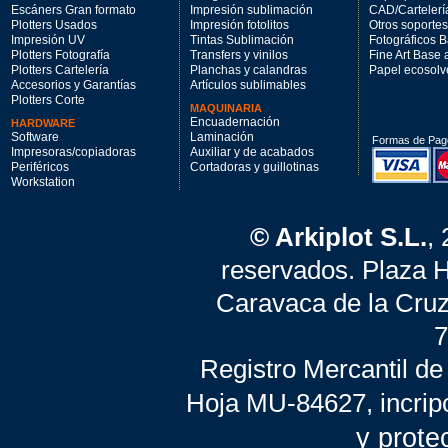
Escáners Gran formato
Impresión sublimación
CAD/Cartelerí
Plotters Usados
Impresión fotolitos
Otros soportes
Impresión UV
Tintas Sublimación
Fotográficos 
Plotters Fotografía
Transfers y vinilos
Fine Art Base
Plotters Cartelería
Planchas y calandras
Papel ecosolv
Accesorios y Garantías
Artículos sublimables
Plotters Corte
MAQUINARIA
Encuadernación
HARDWARE
Software
Laminación
Formas de Pag
Impresoras/copiadoras
Auxiliar y de acabados
Periféricos
Cortadoras y guillotinas
Workstation
© Arkiplot S.L.
,
reservados. Plaza 
Caravaca de la Cruz
7
Registro Mercantil de
Hoja MU-84627, incrip
y prote