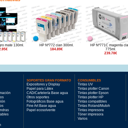
72 cian 300ml.
HP Nº771C magenta claro
HP Nº711 amarillo 2
184.89€
775ml.
34.19€
239.78€
SOPORTES GRAN FORMATO
CONSUMIBLES
Expositores y Display
Tintas UV
Papel para Látex
Tintas plotter Canon
imación
CAD/Cartelería Base agua
Tintas plotter Epson
tos
Otros soportes
Tintas plotter HP
ción
Fotográficos Base agua
Tintas compatibles
los
Fine Art Base agua
Tintas Roland/Mutoh
andras
Papel ecosolvente
Tintas impresora
mables
Tóner impresora
Varios
n