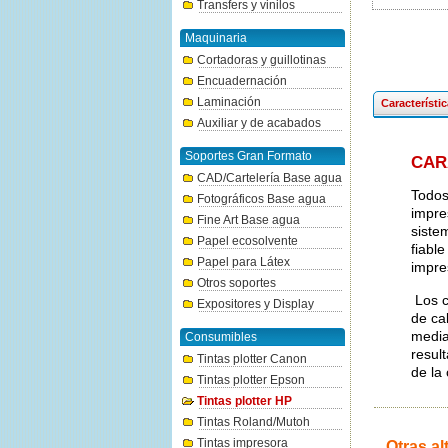
Transfers y vinilos
Maquinaria
Cortadoras y guillotinas
Encuadernación
Laminación
Característi
Auxiliar y de acabados
Soportes Gran Formato
CAR
CAD/Cartelería Base agua
Todos
Fotográficos Base agua
impre
Fine Art Base agua
siste
Papel ecosolvente
fiabl
Papel para Látex
impre
Otros soportes
Los c
Expositores y Display
de ca
media
Consumibles
resul
Tintas plotter Canon
de la 
Tintas plotter Epson
Tintas plotter HP
Tintas Roland/Mutoh
Tintas impresora
Otras al