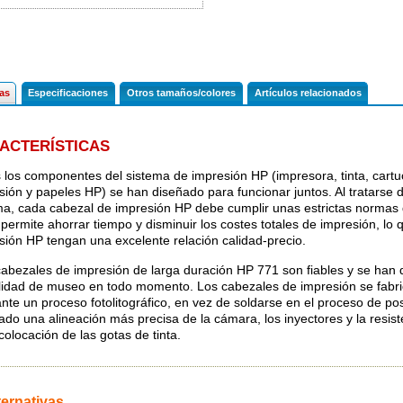
cas
Especificaciones
Otros tamaños/colores
Artículos relacionados
ACTERÍSTICAS
 los componentes del sistema de impresión HP (impresora, tinta, cartu
sión y papeles HP) se han diseñado para funcionar juntos. Al tratarse 
ma, cada cabezal de impresión HP debe cumplir unas estrictas normas 
e permite ahorrar tiempo y disminuir los costes totales de impresión, l
sión HP tengan una excelente relación calidad-precio.
abezales de impresión de larga duración HP 771 son fiables y se han 
lidad de museo en todo momento. Los cabezales de impresión se fabr
nte un proceso fotolitográfico, en vez de soldarse en el proceso de p
tado una alineación más precisa de la cámara, los inyectores y la resist
colocación de las gotas de tinta.
ternativas