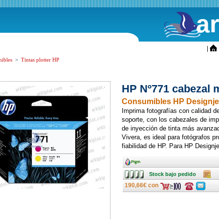
a
ini
|
ibles
>
Tintas plotter HP
HP Nº771 cabezal 
Consumibles HP Designje
Imprima fotografías con calidad d
soporte, con los cabezales de imp
de inyección de tinta más avanza
Vivera, es ideal para fotógrafos pr
fiabilidad de HP. Para HP Design
Ancho
Stock
Caja
Stock bajo pedido
bajo
pedido
190,66€ con
Consulte
Consulte
ofertas
ofertas
última
última
hora
hora