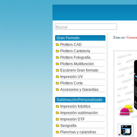
Estas en:
Consum
Gran Formato
Plotters CAD
Plotters Cartelería
Plotters Fotografía
Plotters Multifunción
Escáners Gran formato
Impresión UV
Plotters Corte
Accesorios y Garantías
Sublimación/Personalizado
Impresión fotolitos
Impresión sublimación
Impresión DTF
Serigrafía
Planchas y calandras