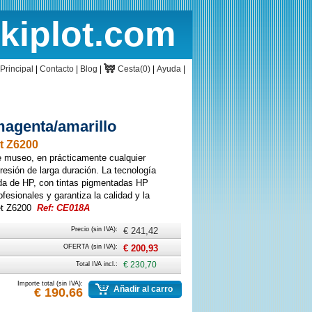
rkiplot.com
cio
Cesta
Principal
|
Contacto
|
Blog
|
Cesta(0)
|
Ayuda
|
magenta/amarillo
t Z6200
e museo, en prácticamente cualquier
resión de larga duración. La tecnología
da de HP, con tintas pigmentadas HP
ofesionales y garantiza la calidad y la
jet Z6200
Ref: CE018A
Precio (sin IVA):
€ 241,42
OFERTA (sin IVA):
€ 200,93
Total IVA incl.:
€ 230,70
Importe total (sin IVA):
Añadir al carro
€ 190,66