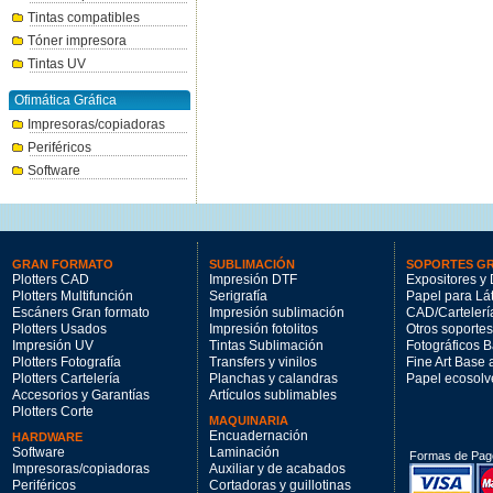
Tintas compatibles
Tóner impresora
Tintas UV
Ofimática Gráfica
Impresoras/copiadoras
Periféricos
Software
GRAN FORMATO
SUBLIMACIÓN
SOPORTES G
Plotters CAD
Impresión DTF
Expositores y 
Plotters Multifunción
Serigrafía
Papel para Lá
Escáners Gran formato
Impresión sublimación
CAD/Cartelerí
Plotters Usados
Impresión fotolitos
Otros soportes
Impresión UV
Tintas Sublimación
Fotográficos 
Plotters Fotografía
Transfers y vinilos
Fine Art Base
Plotters Cartelería
Planchas y calandras
Papel ecosolv
Accesorios y Garantías
Artículos sublimables
Plotters Corte
MAQUINARIA
Encuadernación
HARDWARE
Software
Laminación
Formas de Pag
Impresoras/copiadoras
Auxiliar y de acabados
Periféricos
Cortadoras y guillotinas