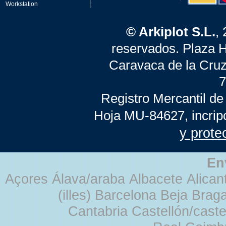
Workstation
© Arkiplot S.L.
,
reservados. Plaza 
Caravaca de la Cruz
7
Registro Mercantil de
Hoja MU-84627, incrip
y prote
En
Açores Álava/araba Albacete Alicant
(illes) Barcelona Beja Br
Cantabria Castellón/cast