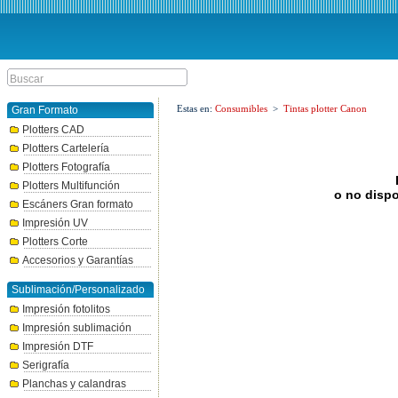
Estas en:
Consumibles
>
Tintas plotter Canon
Gran Formato
Plotters CAD
Plotters Cartelería
Plotters Fotografía
Plotters Multifunción
o no dispo
Escáners Gran formato
Impresión UV
Plotters Corte
Accesorios y Garantías
Sublimación/Personalizado
Impresión fotolitos
Impresión sublimación
Impresión DTF
Serigrafía
Planchas y calandras