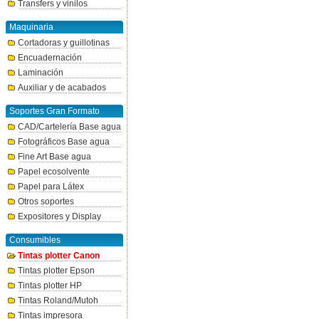
Transfers y vinilos
Maquinaria
Cortadoras y guillotinas
Encuadernación
Laminación
Auxiliar y de acabados
Soportes Gran Formato
CAD/Cartelería Base agua
Fotográficos Base agua
Fine Art Base agua
Papel ecosolvente
Papel para Látex
Otros soportes
Expositores y Display
Consumibles
Tintas plotter Canon
Tintas plotter Epson
Tintas plotter HP
Tintas Roland/Mutoh
Tintas impresora