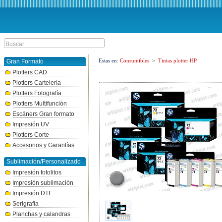
Estas en:
Consumibles
>
Tintas plotter HP
Gran Formato
Plotters CAD
Plotters Cartelería
Plotters Fotografía
Plotters Multifunción
Escáners Gran formato
Impresión UV
Plotters Corte
Accesorios y Garantías
Sublimación/Personalizado
Impresión fotolitos
Impresión sublimación
Impresión DTF
Serigrafía
Planchas y calandras