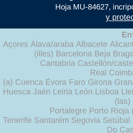
Hoja MU-84627, incrip
y prote
En
Açores Álava/araba Albacete Alicant
(illes) Barcelona Beja Br
Cantabria Castellón/cast
Real Coimb
(a) Cuenca Évora Faro Girona Gra
Huesca Jaén Leiria León Lisboa Lle
(las
Portalegre Porto Rioja
Tenerife Santarém Segovia Setúbal S
Do Cas