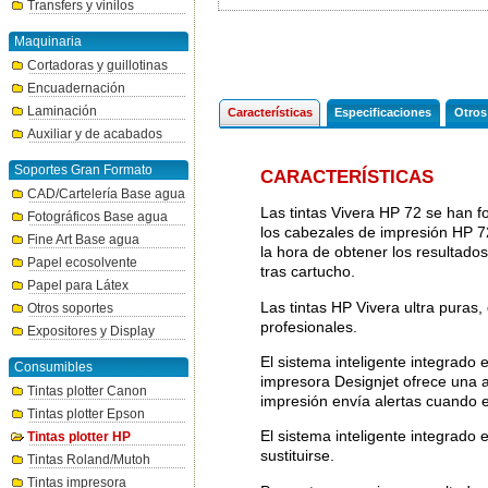
Transfers y vinilos
Maquinaria
Cortadoras y guillotinas
Encuadernación
Laminación
Características
Especificaciones
Otros
Auxiliar y de acabados
Soportes Gran Formato
CARACTERÍSTICAS
CAD/Cartelería Base agua
Las tintas Vivera HP 72 se han f
Fotográficos Base agua
los cabezales de impresión HP 72
Fine Art Base agua
la hora de obtener los resultado
Papel ecosolvente
tras cartucho.
Papel para Látex
Las tintas HP Vivera ultra puras
Otros soportes
profesionales.
Expositores y Display
El sistema inteligente integrado 
Consumibles
impresora Designjet ofrece una 
Tintas plotter Canon
impresión envía alertas cuando es
Tintas plotter Epson
El sistema inteligente integrado 
Tintas plotter HP
sustituirse.
Tintas Roland/Mutoh
Tintas impresora