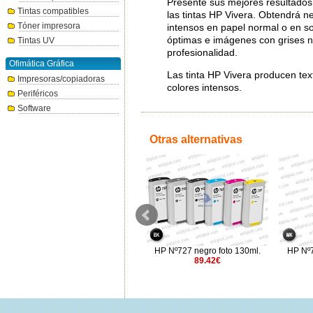
Presente sus mejores resultados 
Tintas compatibles
las tintas HP Vivera. Obtendrá n
Tóner impresora
intensos en papel normal o en so
óptimas e imágenes con grises ne
Tintas UV
profesionalidad.
Ofimática Gráfica
Las tinta HP Vivera producen text
Impresoras/copiadoras
colores intensos.
Periféricos
Software
Otras alternativas
HP Nº72 cabezal negro
HP Nº727 negro foto 130ml.
HP Nº7
mate/amarillo
89.42€
90.76€