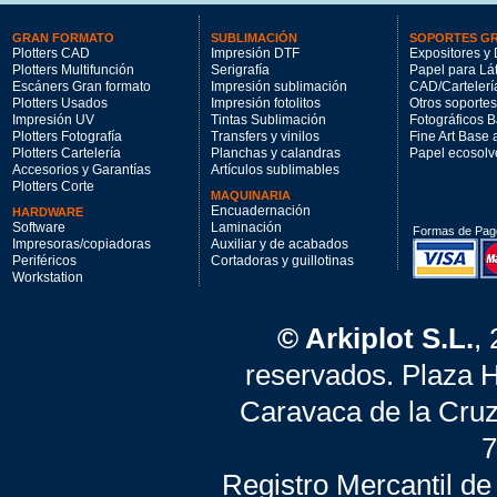
GRAN FORMATO
SUBLIMACIÓN
SOPORTES G
Plotters CAD
Impresión DTF
Expositores y 
Plotters Multifunción
Serigrafía
Papel para Lá
Escáners Gran formato
Impresión sublimación
CAD/Cartelerí
Plotters Usados
Impresión fotolitos
Otros soportes
Impresión UV
Tintas Sublimación
Fotográficos 
Plotters Fotografía
Transfers y vinilos
Fine Art Base
Plotters Cartelería
Planchas y calandras
Papel ecosolv
Accesorios y Garantías
Artículos sublimables
Plotters Corte
MAQUINARIA
Encuadernación
HARDWARE
Software
Laminación
Formas de Pag
Impresoras/copiadoras
Auxiliar y de acabados
Periféricos
Cortadoras y guillotinas
Workstation
© Arkiplot S.L.
,
reservados. Plaza 
Caravaca de la Cruz
7
Registro Mercantil de