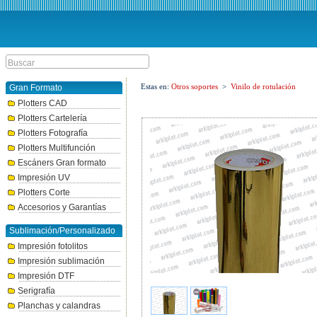
Estas en:
Otros soportes
>
Vinilo de rotulación
Gran Formato
Plotters CAD
Plotters Cartelería
Plotters Fotografía
Plotters Multifunción
Escáners Gran formato
Impresión UV
Plotters Corte
Accesorios y Garantías
Sublimación/Personalizado
Impresión fotolitos
Impresión sublimación
Impresión DTF
Serigrafía
Planchas y calandras