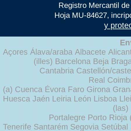
Registro Mercantil de
Hoja MU-84627, incrip
y prote
En
Açores Álava/araba Albacete Alicant
(illes) Barcelona Beja Br
Cantabria Castellón/cast
Real Coimb
(a) Cuenca Évora Faro Girona Gra
Huesca Jaén Leiria León Lisboa Lle
(las
Portalegre Porto Rioja
Tenerife Santarém Segovia Setúbal S