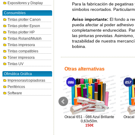
Expositores y Display
Para la fabricación de pegatinas 
símbolos recortados. Particular
Consumibles
Aviso importante:
El fondo a re
Tintas plotter Canon
pueda afectar al poder adhesivo 
Tintas plotter Epson
completamente endurecidas. Para
Tintas plotter HP
las pinturas previstas. Asimismo
Tintas Roland/Mutoh
trazabilidad de nuestra mercanc
Tintas impresora
bobina.
Tintas compatibles
Tóner impresora
Tintas UV
Otras alternativas
Ofimática Gráfica
Impresoras/copiadoras
Periféricos
Software
Ritrama L100 Celeste
Oracal 651 - 086 Azul Brillante
Oracal 
1,22x50m
0,63x50m.
189.58€
150€