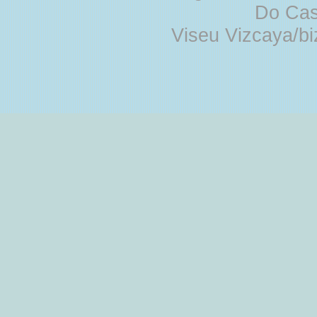
Do Cas
Viseu Vizcaya/b