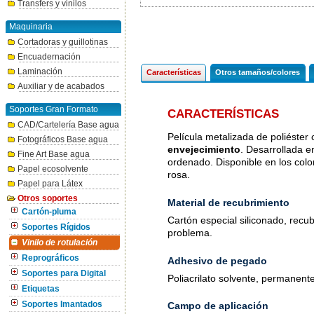
Transfers y vinilos
Maquinaria
Cortadoras y guillotinas
Encuadernación
Laminación
Características
Otros tamaños/colores
Auxiliar y de acabados
Soportes Gran Formato
CARACTERÍSTICAS
CAD/Cartelería Base agua
Película metalizada de poliéster 
Fotográficos Base agua
envejecimiento
. Desarrollada e
Fine Art Base agua
ordenado. Disponible en los colo
Papel ecosolvente
rosa.
Papel para Látex
Otros soportes
Material de recubrimiento
Cartón-pluma
Cartón especial siliconado, recubi
Soportes Rígidos
problema.
Vinilo de rotulación
Reprográficos
Adhesivo de pegado
Soportes para Digital
Poliacrilato solvente, permanent
Etiquetas
Soportes Imantados
Campo de aplicación