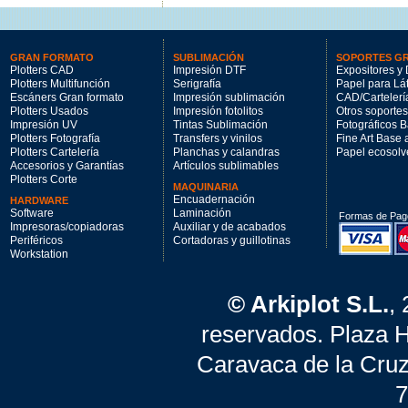
GRAN FORMATO
SUBLIMACIÓN
SOPORTES G
Plotters CAD
Impresión DTF
Expositores y 
Plotters Multifunción
Serigrafía
Papel para Lá
Escáners Gran formato
Impresión sublimación
CAD/Cartelerí
Plotters Usados
Impresión fotolitos
Otros soportes
Impresión UV
Tintas Sublimación
Fotográficos 
Plotters Fotografía
Transfers y vinilos
Fine Art Base
Plotters Cartelería
Planchas y calandras
Papel ecosolv
Accesorios y Garantías
Artículos sublimables
Plotters Corte
MAQUINARIA
Encuadernación
HARDWARE
Software
Laminación
Formas de Pag
Impresoras/copiadoras
Auxiliar y de acabados
Periféricos
Cortadoras y guillotinas
Workstation
© Arkiplot S.L.
,
reservados. Plaza 
Caravaca de la Cruz
7