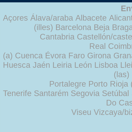
En
Açores Álava/araba Albacete Alicant
(illes) Barcelona Beja Br
Cantabria Castellón/cast
Real Coimb
(a) Cuenca Évora Faro Girona Gra
Huesca Jaén Leiria León Lisboa Lle
(las
Portalegre Porto Rioja
Tenerife Santarém Segovia Setúbal S
Do Cas
Viseu Vizcaya/b