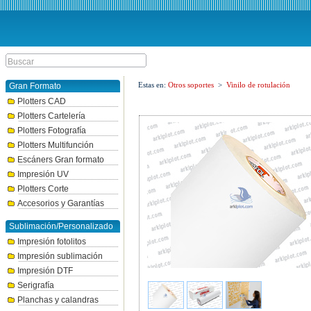
Estas en:
Otros soportes
>
Vinilo de rotulación
Gran Formato
Plotters CAD
Plotters Cartelería
Plotters Fotografía
Plotters Multifunción
Escáners Gran formato
Impresión UV
Plotters Corte
Accesorios y Garantías
Sublimación/Personalizado
Impresión fotolitos
Impresión sublimación
Impresión DTF
Serigrafía
Planchas y calandras