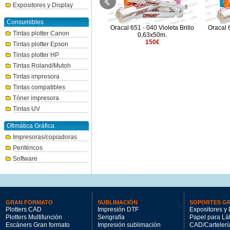
Expositores y Display
Consumibles
Oracal 651 - 070 Negro Brillo
Oracal 651 - 040 Violeta Brillo
Oracal 
Tintas plotter Canon
1,26x50m.
0,63x50m.
255.15€
150€
Tintas plotter Epson
Tintas plotter HP
Tintas Roland/Mutoh
Tintas impresora
Tintas compatibles
Tóner impresora
Tintas UV
Ofimática Gráfica
Impresoras/copiadoras
Periféricos
Software
GRAN FORMATO
SUBLIMACIÓN
SOPORTES G
Plotters CAD
Impresión DTF
Expositores y 
Plotters Multifunción
Serigrafía
Papel para Lá
Escáners Gran formato
Impresión sublimación
CAD/Cartelerí