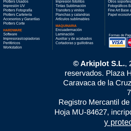
Plotters Usados
Impresión fotolitos
Otros soportes
Impresión UV
Tintas Sublimación
Fotográficos 
Plotters Fotografía
Transfers y vinilos
Fine Art Base
Plotters Cartelería
Planchas y calandras
Papel ecosolv
Accesorios y Garantías
Artículos sublimables
Plotters Corte
MAQUINARIA
Encuadernación
HARDWARE
Software
Laminación
Formas de Pag
Impresoras/copiadoras
Auxiliar y de acabados
Periféricos
Cortadoras y guillotinas
Workstation
© Arkiplot S.L.
,
reservados. Plaza 
Caravaca de la Cruz
7
Registro Mercantil de
Hoja MU-84627, incrip
y prote