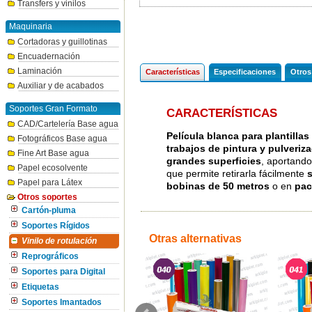
Transfers y vinilos
Maquinaria
Cortadoras y guillotinas
Encuadernación
Laminación
Características
Especificaciones
Otros
Auxiliar y de acabados
Soportes Gran Formato
CARACTERÍSTICAS
CAD/Cartelería Base agua
Película blanca para plantillas
Fotográficos Base agua
trabajos de pintura y pulveriz
Fine Art Base agua
grandes superficies
, aportand
Papel ecosolvente
que permite retirarla fácilmente
s
Papel para Látex
bobinas de 50 metros
o en
pac
Otros soportes
Cartón-pluma
Soportes Rígidos
Otras alternativas
Vinilo de rotulación
Reprográficos
Soportes para Digital
Etiquetas
Soportes Imantados