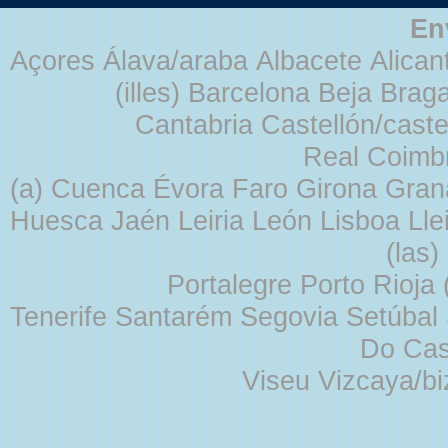
En
Açores Álava/araba Albacete Alicant
(illes) Barcelona Beja Br
Cantabria Castellón/cast
Real Coimb
(a) Cuenca Évora Faro Girona Gra
Huesca Jaén Leiria León Lisboa Lle
(las
Portalegre Porto Rioja
Tenerife Santarém Segovia Setúbal S
Do Cas
Viseu Vizcaya/b