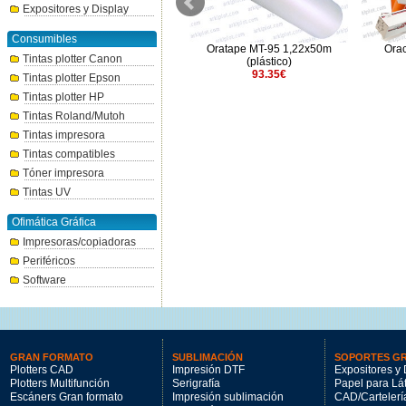
Expositores y Display
Consumibles
Oracal 651 - 022 Amarillo Claro
Oratape MT-95 1,22x50m
Orac
Tintas plotter Canon
0,63x5m.
(plástico)
17.06€
93.35€
Tintas plotter Epson
Tintas plotter HP
Tintas Roland/Mutoh
Tintas impresora
Tintas compatibles
Tóner impresora
Tintas UV
Ofimática Gráfica
Impresoras/copiadoras
Periféricos
Software
GRAN FORMATO
SUBLIMACIÓN
SOPORTES G
Plotters CAD
Impresión DTF
Expositores y 
Plotters Multifunción
Serigrafía
Papel para Lá
Escáners Gran formato
Impresión sublimación
CAD/Cartelerí