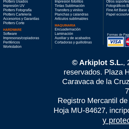
Plotters Usados
Impresión fotolitos
Otros soportes
Impresión UV
Tintas Sublimación
Fotográficos 
Plotters Fotografía
Transfers y vinilos
Fine Art Base
Plotters Cartelería
Planchas y calandras
Papel ecosolv
Accesorios y Garantías
Artículos sublimables
Plotters Corte
MAQUINARIA
Encuadernación
HARDWARE
Software
Laminación
Formas de Pag
Impresoras/copiadoras
Auxiliar y de acabados
Periféricos
Cortadoras y guillotinas
Workstation
© Arkiplot S.L.
,
reservados. Plaza 
Caravaca de la Cruz
7
Registro Mercantil de
Hoja MU-84627, incrip
y prote