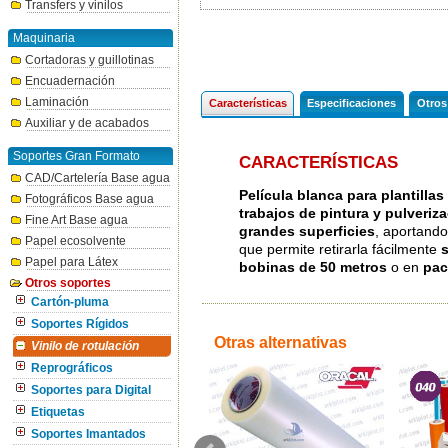
Transfers y vinilos
Maquinaria
Cortadoras y guillotinas
Encuadernación
Laminación
Características
Especificaciones
Otros
Auxiliar y de acabados
Soportes Gran Formato
CARACTERÍSTICAS
CAD/Cartelería Base agua
Película blanca para plantillas
Fotográficos Base agua
trabajos de pintura y pulveriz
Fine Art Base agua
grandes superficies
, aportand
Papel ecosolvente
que permite retirarla fácilmente
s
Papel para Látex
bobinas de 50 metros
o en
pac
Otros soportes
Cartón-pluma
Soportes Rígidos
Otras alternativas
Vinilo de rotulación
Reprográficos
Soportes para Digital
Etiquetas
Soportes Imantados