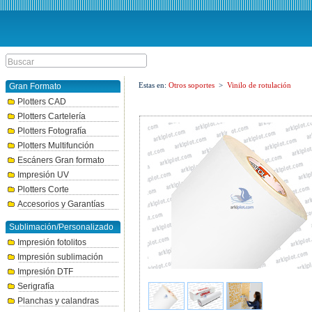
Estas en:
Otros soportes
>
Vinilo de rotulación
Gran Formato
Plotters CAD
Plotters Cartelería
Plotters Fotografía
Plotters Multifunción
Escáners Gran formato
Impresión UV
Plotters Corte
Accesorios y Garantías
Sublimación/Personalizado
Impresión fotolitos
Impresión sublimación
Impresión DTF
Serigrafía
Planchas y calandras