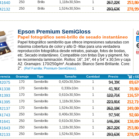
250
Brillo
1,118x30,50m
1
267,22€
253,86
41640
250
Brillo
1,524x30,50m
1
293,63€
278,95
42132
Epson Premium SemiGloss
A
Papel fotográfico semi-brillo de secado instantáneo
A
Papel fotográfico semibrillo que ofrece impresiones saturadas con
A
máxima cobertura de color y alto D -Max para una verdadera
reproducción fotográfica desde retratos, paisaje, fotos de bodas,
F
p
etc. Secado instantáneo. Compatible con tintas Dye y pigment. No
se recomienda laminación. Rollos: 16”, 24”, 44 y 54” x 30,5m y caja
A2. Gramajes: 170/250g/m². Acabado: Blanco Semi-Brillante. Core:
2".
(Ref Familia: Premium-SemiGloss).
erencia
Gramaje
Tipo
Tamaño
Cantidad
Precio
170
Semibrillo
0,420x30,50m
1
94,39€
89,67
42075
170
Semibrillo
0,330x10m
1
41,96€
39,86
41338
170
Semibrillo
0,610x30,50m
1
122,71€
116,57
41393
170
Semibrillo
1,118x30,50m
1
223,91€
212,71
41395
170
Semibrillo
1,524x30,50m
1
262,19€
249,08
42137
250
Semibrillo
0,406x30,50m
1
97,54€
92,66
41743
250
Semibrillo
0,610x30,50m
1
146,20€
138,89
41641
250
Semibrillo
1,118x30,50m
1
267,22€
253,86
41643
250
Semibrillo
1,524x30,50m
1
293,63€
278,95
42133