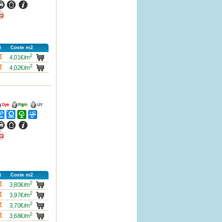
ncho
Ancho
Ancho
icha
df
Coste m2
2
carro
€
4,01€/m
2
carro
€
4,02€/m
ncho
Ancho
Ancho
ncho
Ancho
Ancho
Ancho
ncho
Ancho
Ancho
icha
df
Coste m2
2
carro
€
3,80€/m
2
carro
€
3,97€/m
2
carro
€
3,70€/m
2
carro
€
3,68€/m