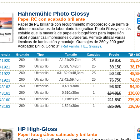
Hahnemühle Photo Glossy
A
Papel RC con acabado brillante
A
Papel de PE brillante con recubrimiento microporoso que permite
A
obtener resultados de laboratorio fotográfico. Photo Glossy es más
estable que la mayoría de papeles fotográficos para impresión
F
p
inkjet y garantiza impresiones duraderas. Permite utilizar varias
técnicas de laminación y montaje. Gramajes de 260 y 290 g/m²,
Acabado: Brillo. Core: 3".
(Ref Familia: HLE Glossy).
erencia
Gramaje
Tipo
Tamaño
Cantidad
Precio
260
Ultrabrillo
A4 21x29,7cm
25
19,85€
19,35
41920
260
Ultrabrillo
A3 29,7x42cm
25
39,15€
38,17
41921
260
Ultrabrillo
A3+ 32,9x48,3cm
25
50,18€
48,93
41922
260
Ultrabrillo
A2 42x59,4cm
25
76,75€
74,83
41923
260
Ultrabrillo
0,430x30m
1
96,62€
94,20
43162
260
Ultrabrillo
0,610x30m
1
134,01€
130,66
43161
260
Ultrabrillo
1,118x30m
1
241,85€
235,80
43160
260
Ultrabrillo
1,524x30m
1
325,09€
316,96
43163
HP High-Gloss
A
Papel fotográfico satinado y brillante
A
Papel fotográfico brillante económico que ofrece resultados de alta