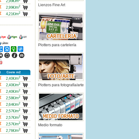
€
2,99€/m
Lienzos Fine Art
2
carro
€
2,99€/m
2
carro
€
4,21€/m
ncho
Ancho
Ancho
Ancho
Plotters para cartelería
ncho
Ancho
Ancho
Ancho
ncho
Ancho
Ancho
Ancho
icha
df
Coste m2
2
carro
€
2,40€/m
2
carro
€
2,40€/m
Plotters para fotografía/arte
2
carro
€
2,40€/m
2
carro
€
2,58€/m
2
carro
€
2,64€/m
2
carro
€
2,57€/m
2
carro
€
2,57€/m
2
carro
€
2,57€/m
Medio formato
2
carro
€
2,76€/m