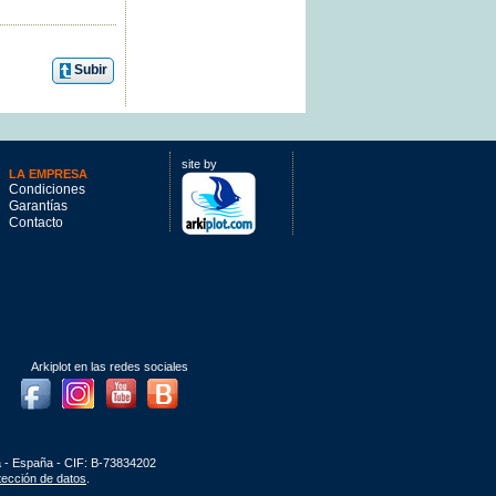
Subir
site by
LA EMPRESA
Condiciones
Garantías
Contacto
Arkiplot en las redes sociales
Facebook
Instagram
Youtube
Blog
a - España - CIF: B-73834202
otección de datos
.