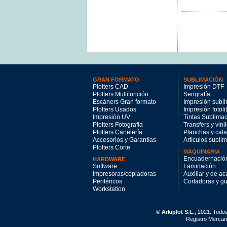
GRAN FORMATO
SUBLIMACIÓN
Plotters CAD
Impresión DTF
Plotters Multifunción
Serigrafía
Escáners Gran formato
Impresión subl
Plotters Usados
Impresión fotoli
Impresión UV
Tintas Sublima
Plotters Fotografía
Transfers y vini
Plotters Cartelería
Planchas y cal
Accesorios y Garantías
Artículos subli
Plotters Corte
MAQUINARIA
Encuadernació
HARDWARE
Software
Laminación
Impresoras/copiadoras
Auxiliar y de a
Periféricos
Cortadoras y gui
Workstation
© Arkiplot S.L.
, 2021. Todo
Registro Mercant