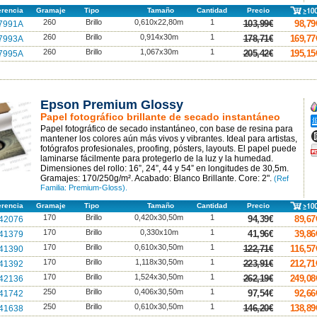
erencia
Gramaje
Tipo
Tamaño
Cantidad
Precio
260
Brillo
0,610x22,80m
1
103,99€
98,79
7991A
260
Brillo
0,914x30m
1
178,71€
169,77
7993A
260
Brillo
1,067x30m
1
205,42€
195,15
7995A
Epson Premium Glossy
A
Papel fotográfico brillante de secado instantáneo
A
Papel fotográfico de secado instantáneo, con base de resina para
A
mantener los colores aún más vivos y vibrantes. Ideal para artistas,
fotógrafos profesionales, proofing, pósters, layouts. El papel puede
F
p
laminarse fácilmente para protegerlo de la luz y la humedad.
Dimensiones del rollo: 16”, 24”, 44 y 54” en longitudes de 30,5m.
Gramajes: 170/250g/m². Acabado: Blanco Brillante. Core: 2".
(Ref
Familia: Premium-Gloss).
erencia
Gramaje
Tipo
Tamaño
Cantidad
Precio
170
Brillo
0,420x30,50m
1
94,39€
89,67
42076
170
Brillo
0,330x10m
1
41,96€
39,86
41379
170
Brillo
0,610x30,50m
1
122,71€
116,57
41390
170
Brillo
1,118x30,50m
1
223,91€
212,71
41392
170
Brillo
1,524x30,50m
1
262,19€
249,08
42136
250
Brillo
0,406x30,50m
1
97,54€
92,66
41742
250
Brillo
0,610x30,50m
1
146,20€
138,89
41638