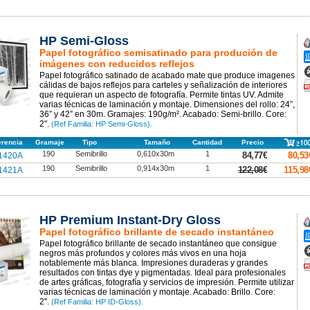
HP Semi-Gloss
A
Papel fotográfico semisatinado para produción de
A
imágenes con reducidos reflejos
A
Papel fotográfico satinado de acabado mate que produce imagenes
F
cálidas de bajos reflejos para carteles y señalización de interiores
p
que requieran un aspecto de fotografía. Permite tintas UV. Admite
varias técnicas de laminación y montaje. Dimensiones del rollo: 24”,
36” y 42” en 30m. Gramajes: 190g/m². Acabado: Semi-brillo. Core:
2".
(Ref Familia: HP Semi-Gloss).
erencia
Gramaje
Tipo
Tamaño
Cantidad
Precio
190
Semibrillo
0,610x30m
1
84,77€
80,53
1420A
190
Semibrillo
0,914x30m
1
122,08€
115,98
1421A
HP Premium Instant-Dry Gloss
A
Papel fotográfico brillante de secado instantáneo
A
Papel fotográfico brillante de secado instantáneo que consigue
A
negros más profundos y colores más vivos en una hoja
notablemente más blanca. Impresiones duraderas y grandes
F
p
resultados con tintas dye y pigmentadas. Ideal para profesionales
de artes gráficas, fotografía y servicios de impresión. Permite utilizar
varias técnicas de laminación y montaje. Acabado: Brillo. Core:
2".
(Ref Familia: HP ID-Gloss).