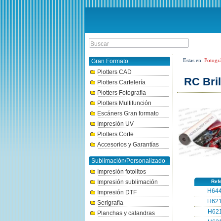
Estas en:
Fotogr
Gran Formato
Plotters CAD
RC Bril
Plotters Cartelería
Plotters Fotografía
Plotters Multifunción
Escáners Gran formato
Impresión UV
Plotters Corte
Accesorios y Garantías
Sublimación/Personalizado
Impresión fotolitos
Impresión sublimación
Ref
H644
Impresión DTF
H621
Serigrafía
H621
Planchas y calandras