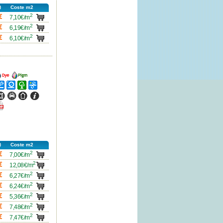
Coste m2
2
carro
€
7,10€/m
2
carro
€
6,19€/m
2
carro
€
6,10€/m
ncho
Ancho
ncho
Ancho
Ancho
Ancho
ncho
Ancho
Ancho
Ancho
icha
df
Coste m2
2
carro
€
7,00€/m
2
carro
€
12,08€/m
2
carro
€
6,27€/m
2
carro
€
6,24€/m
2
carro
€
5,36€/m
2
carro
€
7,48€/m
2
carro
€
7,47€/m