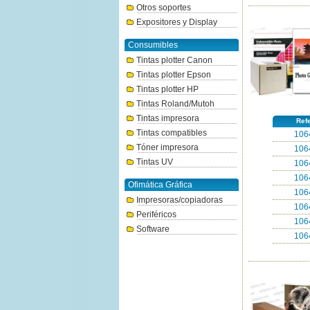
Otros soportes
Expositores y Display
Consumibles
Tintas plotter Canon
Tintas plotter Epson
Tintas plotter HP
Tintas Roland/Mutoh
Tintas impresora
Ref
Tintas compatibles
106
Tóner impresora
106
Tintas UV
106
106
Ofimática Gráfica
106
Impresoras/copiadoras
106
Periféricos
106
Software
106