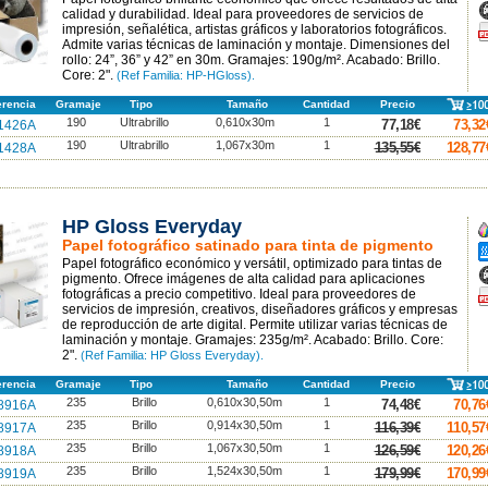
A
calidad y durabilidad. Ideal para proveedores de servicios de
impresión, señalética, artistas gráficos y laboratorios fotográficos.
F
p
Admite varias técnicas de laminación y montaje. Dimensiones del
rollo: 24”, 36” y 42” en 30m. Gramajes: 190g/m². Acabado: Brillo.
Core: 2".
(Ref Familia: HP-HGloss).
erencia
Gramaje
Tipo
Tamaño
Cantidad
Precio
190
Ultrabrillo
0,610x30m
1
77,18€
73,32
1426A
190
Ultrabrillo
1,067x30m
1
135,55€
128,77
1428A
HP Gloss Everyday
A
Papel fotográfico satinado para tinta de pigmento
A
Papel fotográfico económico y versátil, optimizado para tintas de
A
pigmento. Ofrece imágenes de alta calidad para aplicaciones
fotográficas a precio competitivo. Ideal para proveedores de
F
p
servicios de impresión, creativos, diseñadores gráficos y empresas
de reproducción de arte digital. Permite utilizar varias técnicas de
laminación y montaje. Gramajes: 235g/m². Acabado: Brillo. Core:
2".
(Ref Familia: HP Gloss Everyday).
erencia
Gramaje
Tipo
Tamaño
Cantidad
Precio
235
Brillo
0,610x30,50m
1
74,48€
70,76
8916A
235
Brillo
0,914x30,50m
1
116,39€
110,57
8917A
235
Brillo
1,067x30,50m
1
126,59€
120,26
8918A
235
Brillo
1,524x30,50m
1
179,99€
170,99
8919A