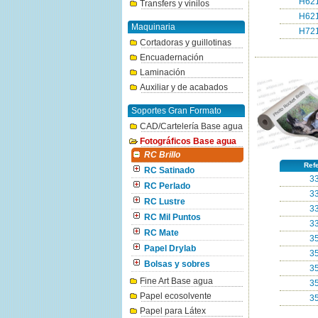
H621
Transfers y vinilos
H621
Maquinaria
H721
Cortadoras y guillotinas
Encuadernación
Laminación
Auxiliar y de acabados
Soportes Gran Formato
CAD/Cartelería Base agua
Fotográficos Base agua
RC Brillo
Ref
RC Satinado
3
RC Perlado
3
RC Lustre
3
RC Mil Puntos
3
RC Mate
3
Papel Drylab
3
Bolsas y sobres
3
Fine Art Base agua
3
Papel ecosolvente
3
Papel para Látex