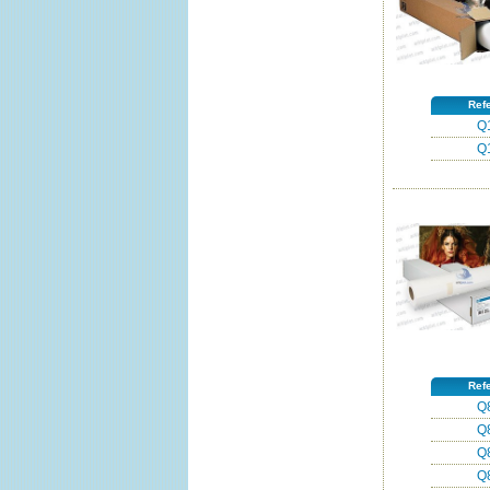
Ref
Q
Q
Ref
Q
Q
Q
Q