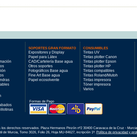
SOPORTES GRAN FORMATO
CONSUMIBLES
Expositores y Display
Tintas UV
Papel para Látex
Tintas plotter Canon
imación
CAD/Cartelería Base agua
Tintas plotter Epson
tos
Otros soportes
Tintas plotter HP
ción
Fotográficos Base agua
Tintas compatibles
los
Fine Art Base agua
Tintas Roland/Mutoh
andras
Papel ecosolvente
Tintas impresora
mables
Tóner impresora
Varios
n
Formas de Pago
cabados
llotinas
s los derechos reservados. Plaza Hermanos Pinzón nº2 30400 Caravaca de la Cruz - Murci
il de Murcia, Tomo 3026, Folio 26, Hoja MU-84627, incripción 1ª.
Política de privacidad y pr