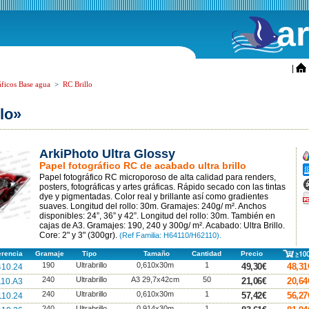
a
ini
|
áficos Base agua
>
RC Brillo
lo»
ArkiPhoto Ultra Glossy
A
Papel fotográfico RC de acabado ultra brillo
A
Papel fotográfico RC microporoso de alta calidad para renders,
A
posters, fotográficas y artes gráficas. Rápido secado con las tintas
dye y pigmentadas. Color real y brillante así como gradientes
F
p
suaves. Longitud del rollo: 30m. Gramajes: 240g/ m². Anchos
disponibles: 24”, 36” y 42”. Longitud del rollo: 30m. También en
cajas de A3. Gramajes: 190, 240 y 300g/ m². Acabado: Ultra Brillo.
Core: 2" y 3" (300gr).
(Ref Familia: H64110/H62110).
erencia
Gramaje
Tipo
Tamaño
Cantidad
Precio
190
Ultrabrillo
0,610x30m
1
49,30€
48,31
10.24
240
Ultrabrillo
A3 29,7x42cm
50
21,06€
20,64
10.A3
240
Ultrabrillo
0,610x30m
1
57,42€
56,27
10.24
240
Ultrabrillo
0,914x30m
1