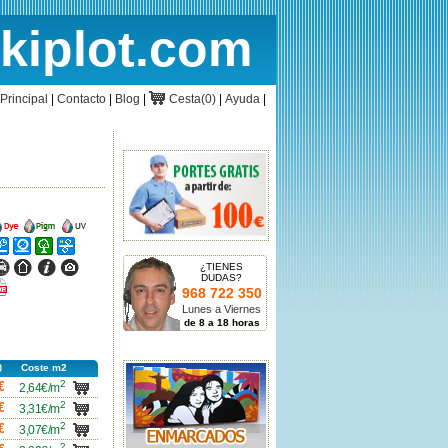
rkiplot.com
cio
Cesta
Principal
|
Contacto
|
Blog
|
Cesta(0)
|
Ayuda
|
ncho
Ancho
Ancho
ncho
Ancho
Ancho
Ancho
ncho
Ancho
Ancho
Ancho
¿TIENES
DUDAS?
icha
968 722 350
df
Lunes a Viernes
de 8 a 18 horas
Coste m2
2
carro
€
2,64€/m
2
carro
€
3,31€/m
2
carro
€
3,07€/m
2
carro