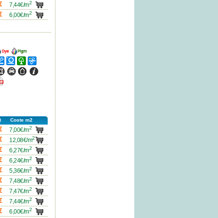
2
carro
€
7,44€/m
2
carro
€
6,00€/m
ncho
Ancho
ncho
Ancho
Ancho
Ancho
ncho
Ancho
Ancho
Ancho
icha
df
Coste m2
2
carro
€
7,00€/m
2
carro
€
12,08€/m
2
carro
€
6,27€/m
2
carro
€
6,24€/m
2
carro
€
5,36€/m
2
carro
€
7,48€/m
2
carro
€
7,47€/m
2
carro
€
7,44€/m
2
carro
€
6,00€/m