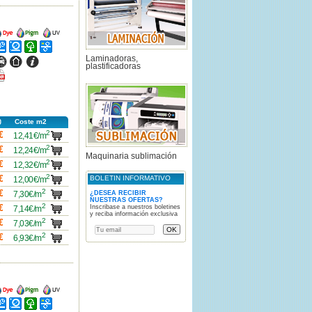
ncho
Ancho
Ancho
ncho
Ancho
Ancho
Ancho
Laminadoras,
ncho
Ancho
Ancho
plastificadoras
icha
df
Coste m2
2
carro
€
12,41€/m
2
carro
€
12,24€/m
Maquinaria sublimación
2
carro
€
12,32€/m
2
carro
€
BOLETIN INFORMATIVO
12,00€/m
2
carro
€
¿DESEA RECIBIR
7,30€/m
NUESTRAS OFERTAS?
2
carro
€
Inscribase a nuestros boletines
7,14€/m
y reciba información exclusiva
2
carro
€
7,03€/m
2
carro
€
6,93€/m
ncho
Ancho
Ancho
ncho
Ancho
Ancho
Ancho