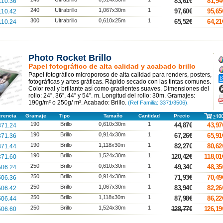
83,61€
81,94
10.36
240
Ultrabrillo
1,067x30m
1
97,60€
95,65
10.42
300
Ultrabrillo
0,610x25m
1
65,52€
64,21
10.24
Photo Rocket Brillo
A
Papel fotográfico de alta calidad y acabado brillo
Papel fotográfico microporoso de alta calidad para renders, posters,
A
fotográficas y artes gráficas. Rápido secado con las tintas comunes.
A
Color real y brillante así como gradientes suaves. Dimensiones del
rollo: 24”, 36”, 44” y 54”. m. Longitud del rollo: 30m. Gramajes:
F
190g/m² o 250g/ m². Acabado: Brillo.
(Ref Familia: 3371/3506).
p
erencia
Gramaje
Tipo
Tamaño
Cantidad
Precio
190
Brillo
0,610x30m
1
44,87€
43,97
371.24
190
Brillo
0,914x30m
1
67,26€
65,91
371.36
190
Brillo
1,118x30m
1
82,27€
80,62
371.44
190
Brillo
1,524x30m
1
120,42€
118,01
371.60
250
Brillo
0,610x30m
1
49,34€
48,35
506.24
250
Brillo
0,914x30m
1
71,93€
70,49
506.36
250
Brillo
1,067x30m
1
83,94€
82,26
506.42
250
Brillo
1,118x30m
1
87,98€
86,22
506.44
250
Brillo
1,524x30m
1
128,77€
126,19
506.60