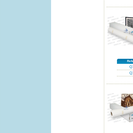
Ref
Q
Q