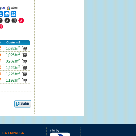
ncho
Ancho
ncho
Ancho
Ancho
ncho
Ancho
Ancho
Ancho
ncho
Coste m2
2
carro
€
1,03€/m
2
carro
€
1,02€/m
2
carro
€
0,98€/m
2
carro
€
1,22€/m
2
carro
€
1,22€/m
2
carro
€
1,19€/m
Subir
site by
LA EMPRESA