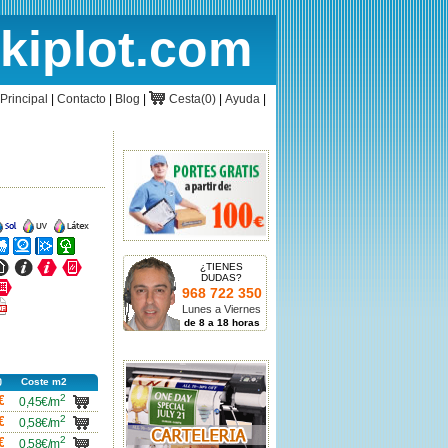
rkiplot.com
cio
Cesta
Principal
|
Contacto
|
Blog
|
Cesta(0)
|
Ayuda
|
ncho
Ancho
Ancho
ncho
Ancho
Ancho
Ancho
ncho
Ancho
Ancho
Ancho
¿TIENES
DUDAS?
ncho
968 722 350
icha
Lunes a Viernes
df
de 8 a 18 horas
Coste m2
2
carro
€
0,45€/m
2
carro
€
0,58€/m
2
carro
€
0,58€/m