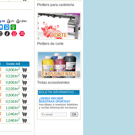
Plotters para cartelería
ncho
Ancho
Ancho
ncho
Ancho
Ancho
ncho
Ancho
Ancho
Ancho
Plotters de corte
Coste m2
2
carro
€
0,80€/m
2
carro
€
0,52€/m
2
carro
€
0,80€/m
Tintas ecosolventes
2
carro
€
0,52€/m
BOLETIN INFORMATIVO
2
carro
€
0,80€/m
¿DESEA RECIBIR
2
carro
€
0,51€/m
NUESTRAS OFERTAS?
Inscribase a nuestros boletines
2
carro
€
1,04€/m
y reciba información exclusiva
2
carro
€
1,04€/m
2
carro
€
1,04€/m