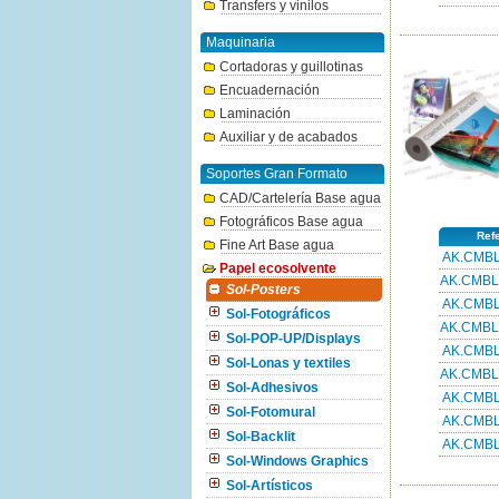
Transfers y vinilos
Maquinaria
Cortadoras y guillotinas
Encuadernación
Laminación
Auxiliar y de acabados
Soportes Gran Formato
CAD/Cartelería Base agua
Fotográficos Base agua
Ref
Fine Art Base agua
AK.CMBL
Papel ecosolvente
AK.CMBL
Sol-Posters
AK.CMBL
Sol-Fotográficos
AK.CMBL
Sol-POP-UP/Displays
AK.CMBL
Sol-Lonas y textiles
AK.CMBL
Sol-Adhesivos
AK.CMBL
Sol-Fotomural
AK.CMBL
Sol-Backlit
AK.CMBL
Sol-Windows Graphics
Sol-Artísticos