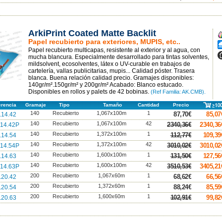
ArkiPrint Coated Matte Backlit
A
Papel recubierto para exteriores, MUPIS, etc..
A
Papel recubierto multicapas, resistente al exterior y al agua, con
A
mucha blancura. Especialmente desarrollado para tintas solventes,
mildsolvent, ecosolventes, látex o UV-curable en trabajos de
cartelería, vallas publicitarias, mupis... Calidad póster. Trasera
blanca. Buena relación calidad precio. Gramajes disponibles:
140gr/m².150gr/m² y 200gr/m² Acabado: Blanco estucado.
Disponibles en rollos y palets de 42 bobinas.
(Ref Familia: AK.CMB).
erencia
Gramaje
Tipo
Tamaño
Cantidad
Precio
140
Recubierto
1,067x100m
1
87,70€
85,07
14.42
140
Recubierto
1,067x100m
42
2340,36€
2340,36
14.42P
140
Recubierto
1,372x100m
1
112,77€
109,39
14.54
140
Recubierto
1,372x100m
42
3010,02€
3010,02
14.54P
140
Recubierto
1,600x100m
1
131,50€
127,56
14.63
140
Recubierto
1,600x100m
42
3510,53€
3405,21
14.63P
200
Recubierto
1,067x60m
1
68,62€
66,56
20.42
200
Recubierto
1,372x60m
1
88,24€
85,59
20.54
200
Recubierto
1,600x60m
1
102,91€
99,82
20.63