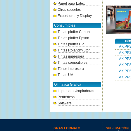
Papel para Látex
Otros soportes
Expositores y Display
Consumibles
Tintas plotter Canon
Tintas plotter Epson
Ref
Tintas plotter HP
AK.PPS
Tintas Roland/Mutoh
AK.PPS
Tintas impresora
AK.PPS
Tintas compatibles
AK.PPS
Tóner impresora
AK.PPS
Tintas UV
AK.PPS
Ofimática Gráfica
Impresoras/copiadoras
Periféricos
Software
GRAN FORMATO
SUBLIMACIÓN