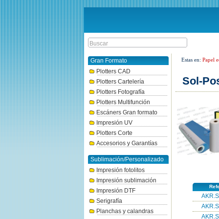
Estas en:
Papel e
Gran Formato
Plotters CAD
Sol-Po
Plotters Cartelería
Plotters Fotografía
Plotters Multifunción
Escáners Gran formato
Impresión UV
Plotters Corte
Accesorios y Garantías
Sublimación/Personalizado
Impresión fotolitos
Impresión sublimación
Ref
Impresión DTF
AKR.S
Serigrafía
AKR.S
Planchas y calandras
AKR.S