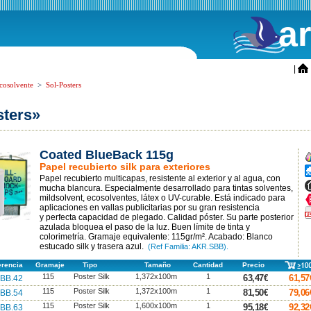
a
ini
|
cosolvente
>
Sol-Posters
sters»
Coated BlueBack 115g
A
Papel recubierto silk para exteriores
A
Papel recubierto multicapas, resistente al exterior y al agua, con
A
mucha blancura. Especialmente desarrollado para tintas solventes,
mildsolvent, ecosolventes, látex o UV-curable. Está indicado para
A
aplicaciones en vallas publicitarias por su gran resistencia
F
y perfecta capacidad de plegado. Calidad póster. Su parte posterior
p
azulada bloquea el paso de la luz. Buen límite de tinta y
colorimetría. Gramaje equivalente: 115gr/m². Acabado: Blanco
estucado silk y trasera azul.
(Ref Familia: AKR.SBB).
erencia
Gramaje
Tipo
Tamaño
Cantidad
Precio
115
Poster Silk
1,372x100m
1
63,47€
61,57
BB.42
115
Poster Silk
1,372x100m
1
81,50€
79,06
BB.54
115
Poster Silk
1,600x100m
1
95,18€
92,32
BB.63