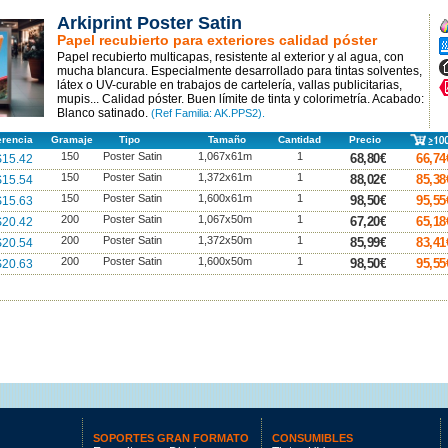
Arkiprint Poster Satin
A
Papel recubierto para exteriores calidad póster
A
Papel recubierto multicapas, resistente al exterior y al agua, con
A
mucha blancura. Especialmente desarrollado para tintas solventes,
látex o UV-curable en trabajos de cartelería, vallas publicitarias,
A
mupis... Calidad póster. Buen límite de tinta y colorimetría. Acabado:
Blanco satinado.
(Ref Familia: AK.PPS2).
erencia
Gramaje
Tipo
Tamaño
Cantidad
Precio
150
Poster Satin
1,067x61m
1
68,80€
66,74
15.42
150
Poster Satin
1,372x61m
1
88,02€
85,38
15.54
150
Poster Satin
1,600x61m
1
98,50€
95,55
15.63
200
Poster Satin
1,067x50m
1
67,20€
65,18
20.42
200
Poster Satin
1,372x50m
1
85,99€
83,41
20.54
200
Poster Satin
1,600x50m
1
98,50€
95,55
20.63
SOPORTES GRAN FORMATO
CONSUMIBLES