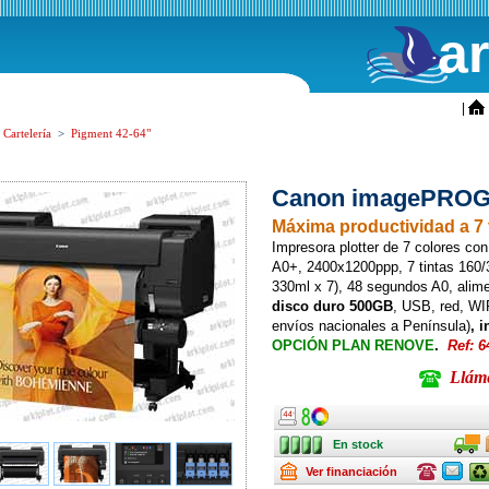
a
ini
|
s Cartelería
>
Pigment 42-64"
Canon imagePROG
Máxima productividad a 7 
Impresora plotter de 7 colores con
A0+, 2400x1200ppp, 7 tintas 160/
330ml x 7), 48 segundos A0, alim
disco duro 500GB
, USB, red, WI
envíos nacionales a Península)
, 
OPCIÓN PLAN RENOVE
.
Ref: 
Llámen
Ancho
Ancho
En stock
Transpo
En stock
Renting
Consulte
Consulte
Pla
Ver financiación
ofertas
ofertas
Ren