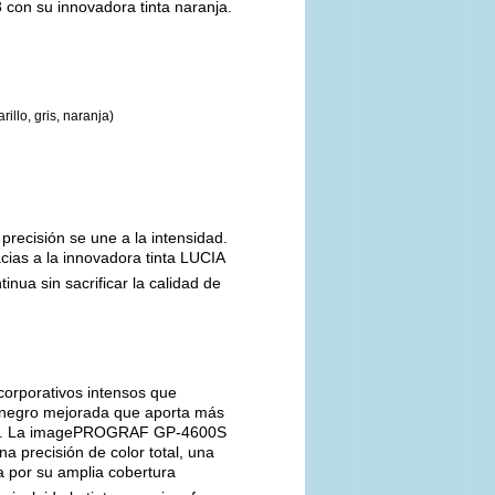
 con su innovadora tinta naranja.
illo, gris, naranja)
ecisión se une a la intensidad.
ias a la innovadora tinta LUCIA
nua sin sacrificar la calidad de
orporativos intensos que
e negro mejorada que aporta más
idad. La imagePROGRAF GP-4600S
na precisión de color total, una
a por su amplia cobertura