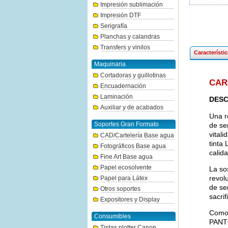
Impresión sublimación
Impresión DTF
Serigrafía
Planchas y calandras
Transfers y vinilos
Característi
Maquinaria
Cortadoras y guillotinas
CAR
Encuadernación
Laminación
DESC
Auxiliar y de acabados
Una r
Soportes Gran Formato
de se
vital
CAD/Cartelería Base agua
tinta
Fotográficos Base agua
calid
Fine Art Base agua
Papel ecosolvente
La so
revol
Papel para Látex
de se
Otros soportes
sacrif
Expositores y Display
Como 
Consumibles
PANTO
Tintas plotter Canon