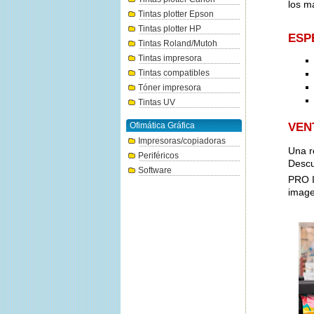
los m
Tintas plotter Epson
Tintas plotter HP
ESP
Tintas Roland/Mutoh
Tintas impresora
Tintas compatibles
Tóner impresora
Tintas UV
Ofimática Gráfica
VEN
Impresoras/copiadoras
Una r
Periféricos
Descu
Software
PRO 
image