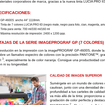
ateriales corporativos de marca, gracias a la nueva tinta LUCIA PRO II3
ECIFICACIONES:
GP-4600S: ancho 44” 1118mm.
Tinta de 7 colores LUCIA PRO II3 (negro mate, negro para foto, cian, magenta, amar
Tinta para venta: 700 ml/330 ml/160 ml
Máxima resolución de impresión: 2400 x 1200 ppp.
TAJAS DE LA SERIE IMAGEPROGRAF GP (7 COLORES)
evolución en la impresión con la imagePROGRAF GP-4600S, donde la pr
bre un llamativo espectro de colores con la precisión PANTONE™, grac
3
II
, especialmente la de color naranja. Consigue una productividad conti
n ni su longevidad.
CALIDAD DE IMAGEN SUPERIOR
Sumérgete en un mundo de colores c
cautivan, junto con una densidad d
profundidad a tus carteles de cal
va más allá de la tinta: proporciona u
gradación de color perfecta y destac
2