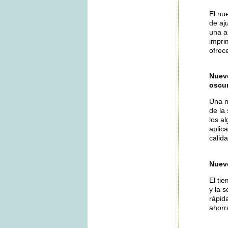
El nu
de aj
una a
impri
ofrec
Nuevo
oscur
Una n
de la
los a
aplic
calid
Nuev
El ti
y la 
rápid
ahorr