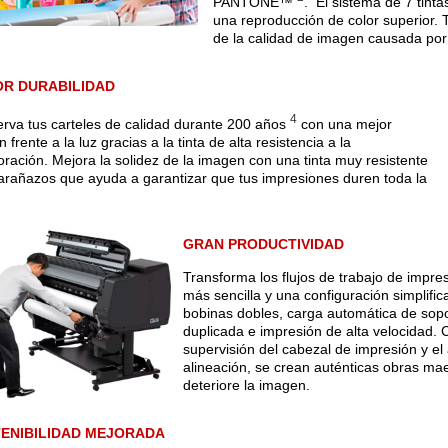
PANTONE™
. El sistema de 7 tintas
una reproducción de color superior.
de la calidad de imagen causada por 
R DURABILIDAD
4
rva tus carteles de calidad durante 200 años
con una mejor
ón frente a la luz gracias a la tinta de alta resistencia a la
oración. Mejora la solidez de la imagen con una tinta muy resistente
 arañazos que ayuda a garantizar que tus impresiones duren toda la
GRAN PRODUCTIVIDAD
Transforma los flujos de trabajo de impre
más sencilla y una configuración simplific
bobinas dobles, carga automática de sopor
duplicada e impresión de alta velocidad. 
supervisión del cabezal de impresión y el
alineación, se crean auténticas obras mae
deteriore la imagen
.
ENIBILIDAD MEJORADA