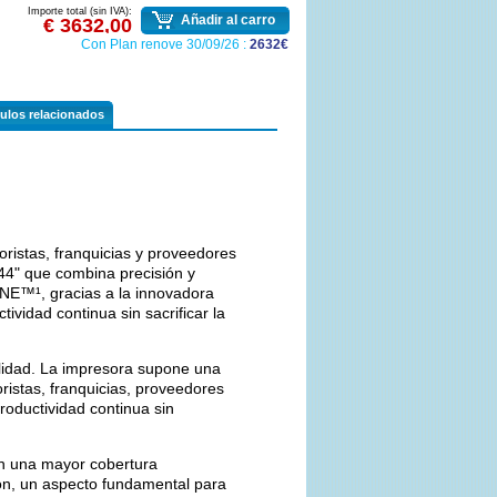
Importe total (sin IVA):
Añadir al carro
€ 3632,00
Con Plan renove 30/09/26 :
2632€
culos relacionados
oristas, franquicias y proveedores
44" que combina precisión y
ONE™¹, gracias a la innovadora
ividad continua sin sacrificar la
lidad. La impresora supone una
ristas, franquicias, proveedores
roductividad continua sin
on una mayor cobertura
ón, un aspecto fundamental para