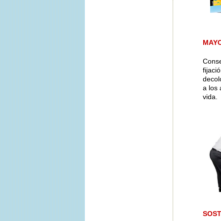
MAYO
Conse
fijaci
decol
a los
vida.
SOST