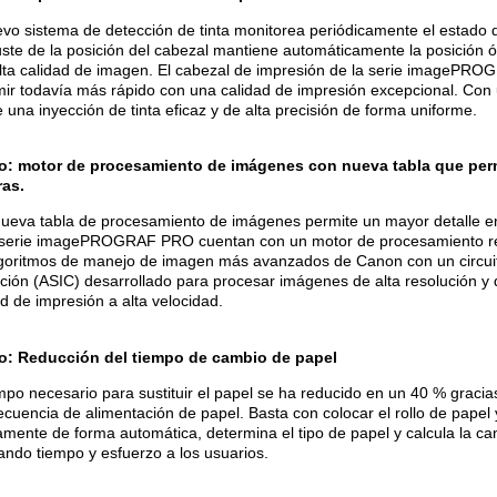
evo sistema de detección de tinta monitorea periódicamente el estado d
uste de la posición del cabezal mantiene automáticamente la posición óp
lta calidad de imagen. El cabezal de impresión de la serie imagePRO
mir todavía más rápido con una calidad de impresión excepcional. Con
e una inyección de tinta eficaz y de alta precisión de forma uniforme.
: motor de procesamiento de imágenes con nueva tabla que perm
as.
ueva tabla de procesamiento de imágenes permite un mayor detalle e
 serie imagePROGRAF PRO cuentan con un motor de procesamiento 
lgoritmos de manejo de imagen más avanzados de Canon con un circuit
ación (ASIC) desarrollado para procesar imágenes de alta resolución y d
ad de impresión a alta velocidad.
o: Reducción del tiempo de cambio de papel
empo necesario para sustituir el papel se ha reducido en un 40 % gracia
secuencia de alimentación de papel. Basta con colocar el rollo de papel 
amente de forma automática, determina el tipo de papel y calcula la can
ando tiempo y esfuerzo a los usuarios.