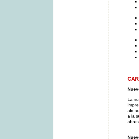
CAR
Nuevo
La nu
impre
almac
a la 
abras
Nuevo