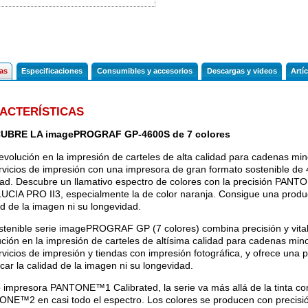
última
última
hora
hora
cas
Especificaciones
Consumibles y accesorios
Descargas y videos
Artí
ACTERÍSTICAS
UBRE LA imagePROGRAF GP-4600S de 7 colores
evolución en la impresión de carteles de alta calidad para cadenas min
rvicios de impresión con una impresora de gran formato sostenible de 
idad. Descubre un llamativo espectro de colores con la precisión PANT
 LUCIA PRO II3, especialmente la de color naranja. Consigue una product
ad de la imagen ni su longevidad.
stenible serie imagePROGRAF GP (7 colores) combina precisión y vita
ución en la impresión de carteles de altísima calidad para cadenas mino
rvicios de impresión y tiendas con impresión fotográfica, y ofrece una p
icar la calidad de la imagen ni su longevidad.
impresora PANTONE™1 Calibrated, la serie va más allá de la tinta c
NE™2 en casi todo el espectro. Los colores se producen con precisi