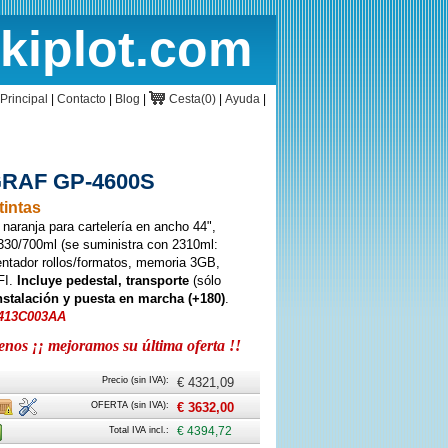
rkiplot.com
cio
Cesta
Principal
|
Contacto
|
Blog
|
Cesta(0)
|
Ayuda
|
RAF GP-4600S
tintas
 naranja para cartelería en ancho 44",
330/700ml (se suministra con 2310ml:
entador rollos/formatos, memoria 3GB,
FI.
Incluye pedestal, transporte
(sólo
instalación y puesta en marcha (+180)
.
6413C003AA
os ¡¡ mejoramos su última oferta !!
Precio (sin IVA):
€ 4321,09
rte
Caja
Instalación
OFERTA (sin IVA):
€ 3632,00
n
Total IVA incl.:
€ 4394,72
ove