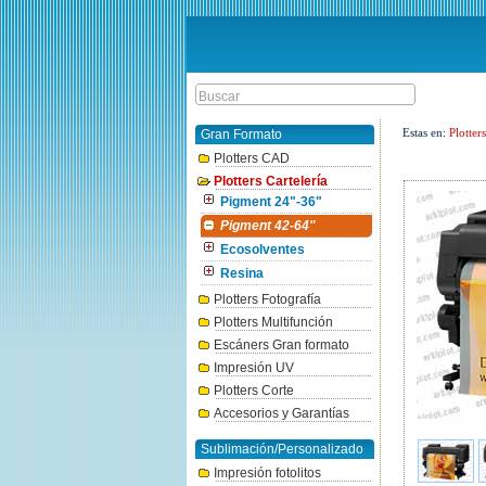
Estas en:
Plotter
Gran Formato
Plotters CAD
Plotters Cartelería
Pigment 24"-36"
Pigment 42-64"
Ecosolventes
Resina
Plotters Fotografía
Plotters Multifunción
Escáners Gran formato
Impresión UV
Plotters Corte
Accesorios y Garantías
Sublimación/Personalizado
Impresión fotolitos