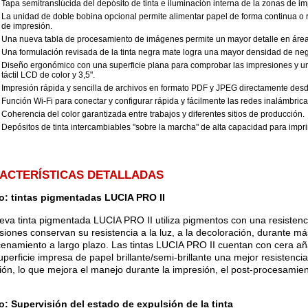
Tapa semitranslúcida del depósito de tinta e iluminación interna de la zonas de im
La unidad de doble bobina opcional permite alimentar papel de forma continua o 
de impresión.
Una nueva tabla de procesamiento de imágenes permite un mayor detalle en área
Una formulación revisada de la tinta negra mate logra una mayor densidad de ne
Diseño ergonómico con una superficie plana para comprobar las impresiones y un
táctil LCD de color y 3,5".
Impresión rápida y sencilla de archivos en formato PDF y JPEG directamente des
Función Wi-Fi para conectar y configurar rápida y fácilmente las redes inalámbrica
Coherencia del color garantizada entre trabajos y diferentes sitios de producción.
Depósitos de tinta intercambiables "sobre la marcha" de alta capacidad para imprim
ACTERÍSTICAS DETALLADAS
: tintas pigmentadas LUCIA PRO II
eva tinta pigmentada LUCIA PRO II utiliza pigmentos con una resistenci
siones conservan su resistencia a la luz, a la decoloración, durante m
enamiento a largo plazo. Las tintas LUCIA PRO II cuentan con cera añad
superficie impresa de papel brillante/semi-brillante una mejor resistenc
ión, lo que mejora el manejo durante la impresión, el post-procesamient
: Supervisión del estado de expulsión de la tinta