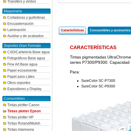
Transfers y vinilos
Maquinaria
Cortadoras y guillotinas
Encuadernación
Laminación
Características
Consumibles y accesorios
Auxiliar y de acabados
Soportes Gran Formato
CARACTERÍSTICAS
CAD/Cartelería Base agua
Tintas pigmentadas UltraChrome 
Fotográficos Base agua
series P7300/P9300. Capacidad
Fine Art Base agua
Papel ecosolvente
Para:
Papel para Látex
SureColor SC-P7300
Otros soportes
SureColor SC-P9300
Expositores y Display
Consumibles
Tintas plotter Canon
Tintas plotter Epson
Tintas plotter HP
Tintas Roland/Mutoh
Tintas impresora