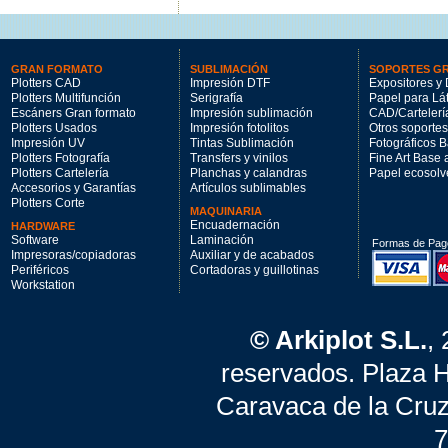
GRAN FORMATO
SUBLIMACIÓN
SOPORTES G
Plotters CAD
Impresión DTF
Expositores y 
Plotters Multifunción
Serigrafía
Papel para Lá
Escáners Gran formato
Impresión sublimación
CAD/Cartelerí
Plotters Usados
Impresión fotolitos
Otros soportes
Impresión UV
Tintas Sublimación
Fotográficos 
Plotters Fotografía
Transfers y vinilos
Fine Art Base
Plotters Cartelería
Planchas y calandras
Papel ecosolv
Accesorios y Garantías
Artículos sublimables
Plotters Corte
MAQUINARIA
Encuadernación
HARDWARE
Software
Laminación
Formas de Pag
Impresoras/copiadoras
Auxiliar y de acabados
Periféricos
Cortadoras y guillotinas
Workstation
© Arkiplot S.L.
,
reservados. Plaza 
Caravaca de la Cruz
7