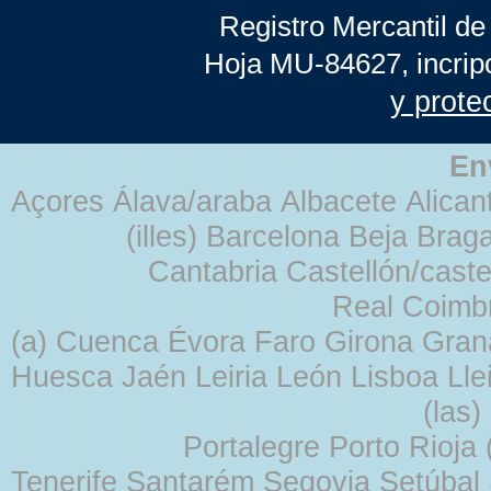
Registro Mercantil de
Hoja MU-84627, incrip
y prote
En
Açores Álava/araba Albacete Alicant
(illes) Barcelona Beja Br
Cantabria Castellón/cast
Real Coimb
(a) Cuenca Évora Faro Girona Gra
Huesca Jaén Leiria León Lisboa Lle
(las
Portalegre Porto Rioja
Tenerife Santarém Segovia Setúbal S