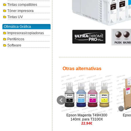
Tintas compatibles
Tóner impresora
Tintas UV
Ofimática Gráfica
Impresoras/copiadoras
Periféricos
Software
Otras alternativas
Epson T50U4 amarillo 350ml
Epson Magenta T49H300
Epso
116.71€
140ml. para T3100X
22.94€