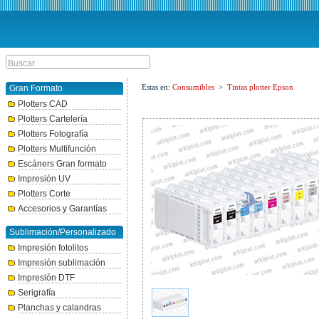
Estas en:
Consumibles
>
Tintas plotter Epson
Gran Formato
Plotters CAD
Plotters Cartelería
Plotters Fotografía
Plotters Multifunción
Escáners Gran formato
Impresión UV
Plotters Corte
Accesorios y Garantías
Sublimación/Personalizado
Impresión fotolitos
Impresión sublimación
Impresión DTF
Serigrafía
Planchas y calandras