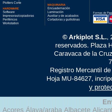
Plotters Corte
MAQUINARIA
Encuadernación
HARDWARE
Software
Laminación
Formas de Pag
Impresoras/copiadoras
Auxiliar y de acabados
Periféricos
Cortadoras y guillotinas
Workstation
© Arkiplot S.L.
,
reservados. Plaza 
Caravaca de la Cruz
7
Registro Mercantil de
Hoja MU-84627, incrip
y prote
En
Açores Álava/araba Albacete Alicant