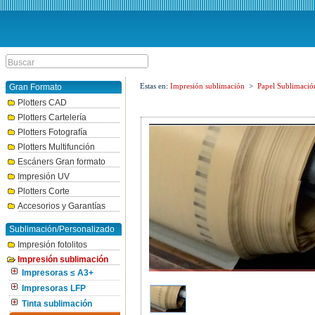
Estas en:
Impresión sublimación
>
Papel Sublimació
Gran Formato
Plotters CAD
Plotters Cartelería
Plotters Fotografía
Plotters Multifunción
Escáners Gran formato
Impresión UV
Plotters Corte
Accesorios y Garantías
Sublimación/Personalizado
Impresión fotolitos
Impresión sublimación
Impresoras ≤ A3+
Impresoras LFP
Tinta sublimación