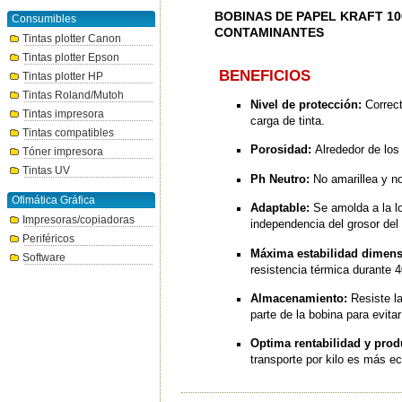
BOBINAS DE PAPEL KRAFT 1
Consumibles
CONTAMINANTES
Tintas plotter Canon
Tintas plotter Epson
BENEFICIOS
Tintas plotter HP
Tintas Roland/Mutoh
Nivel de protección:
Correct
Tintas impresora
carga de tinta.
Tintas compatibles
Porosidad:
Alrededor de los
Tóner impresora
Tintas UV
Ph Neutro:
No amarillea y no
Ofimática Gráfica
Adaptable:
Se amolda a la lo
Impresoras/copiadoras
independencia del grosor del 
Periféricos
Máxima estabilidad dimens
Software
resistencia térmica durante 
Almacenamiento:
Resiste la
parte de la bobina para evita
Optima rentabilidad y prod
transporte por kilo es más e