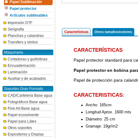
Papel Sublimación
Papel protector
Artículos sublimables
Impresión DTF
Serigrafía
Características
Otros tamaños/colores
Planchas y calandras
Transfers y vinilos
CARACTERÍSTICAS
Maquinaria
Cortadoras y guillotinas
Papel protector standard para ca
Encuadernación
Papel protector en bobina par
Laminación
Auxiliar y de acabados
Papel de protección para calandr
Soportes Gran Formato
CARACTERISTICAS:
CAD/Cartelería Base agua
Fotográficos Base agua
Ancho: 165cm
Fine Art Base agua
Longitud Aprox. 1600 mts
Papel ecosolvente
Diámetro: 25 cm
Papel para Látex
Gramaje: 19gr/m2
Otros soportes
Expositores y Display