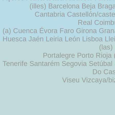
(illes) Barcelona Beja Br
Cantabria Castellón/cast
Real Coimb
(a) Cuenca Évora Faro Girona Gra
Huesca Jaén Leiria León Lisboa Lle
(las
Portalegre Porto Rioja
Tenerife Santarém Segovia Setúbal S
Do Cas
Viseu Vizcaya/b