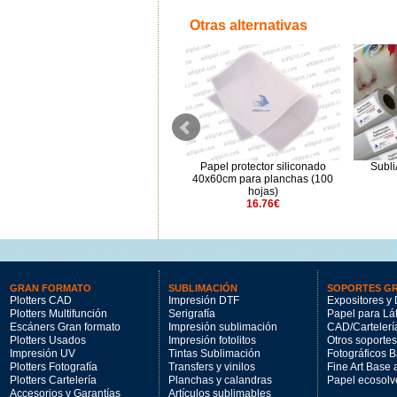
Otras alternativas
Poliflex 4675 Bobina 0,50x5m
Papel protector siliconado
Subli
40.63€
40x60cm para planchas (100
hojas)
16.76€
GRAN FORMATO
SUBLIMACIÓN
SOPORTES G
Plotters CAD
Impresión DTF
Expositores y 
Plotters Multifunción
Serigrafía
Papel para Lá
Escáners Gran formato
Impresión sublimación
CAD/Cartelerí
Plotters Usados
Impresión fotolitos
Otros soportes
Impresión UV
Tintas Sublimación
Fotográficos 
Plotters Fotografía
Transfers y vinilos
Fine Art Base
Plotters Cartelería
Planchas y calandras
Papel ecosolv
Accesorios y Garantías
Artículos sublimables