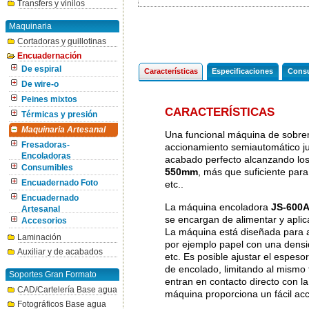
Transfers y vinilos
Maquinaria
Cortadoras y guillotinas
Encuadernación
De espiral
Características
Especificaciones
Consu
De wire-o
Peines mixtos
CARACTERÍSTICAS
Térmicas y presión
Maquinaria Artesanal
Una funcional máquina de sobreme
Fresadoras-
accionamiento semiautomático ju
Encoladoras
acabado perfecto alcanzando lo
Consumibles
550mm
, más que suficiente para
Encuadernado Foto
etc..
Encuadernado
La máquina encoladora
JS-600
Artesanal
se encargan de alimentar y aplica
Accesorios
La máquina está diseñada para ap
Laminación
por ejemplo papel con una densida
Auxiliar y de acabados
etc. Es posible ajustar el espeso
de encolado, limitando al mismo
Soportes Gran Formato
entran en contacto directo con la
CAD/Cartelería Base agua
máquina proporciona un fácil acc
Fotográficos Base agua