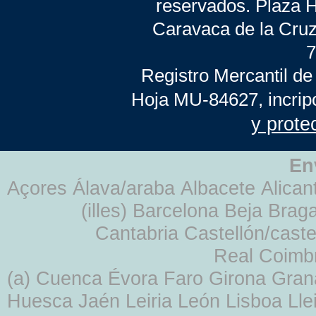
reservados. Plaza 
Caravaca de la Cruz
7
Registro Mercantil de
Hoja MU-84627, incrip
y prote
En
Açores Álava/araba Albacete Alicant
(illes) Barcelona Beja Br
Cantabria Castellón/cast
Real Coimb
(a) Cuenca Évora Faro Girona Gra
Huesca Jaén Leiria León Lisboa Lle