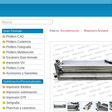
Estas en:
Encuadernación
>
Maquinaria Artesanal
Gran Formato
Plotters CAD
Plotters Cartelería
Plotters Fotografía
Plotters Multifunción
Escáners Gran formato
Impresión UV
Plotters Corte
Accesorios y Garantías
Sublimación/Personalizado
Impresión fotolitos
Impresión sublimación
Impresión DTF
Serigrafía
Planchas y calandras