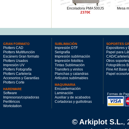
0
Mesa montaje de tapas HCM-
Encoladora PMA 500JS
Mesa m
L100
2370€
595€
GRAN FORMATO
SUBLIMACIÓN
SOPORTES G
Plotters CAD
Impresión DTF
Expositores y 
Plotters Multifunción
Serigrafía
Papel para Lá
Escáners Gran formato
Impresión sublimación
CAD/Cartelerí
Plotters Usados
Impresión fotolitos
Otros soportes
Impresión UV
Tintas Sublimación
Fotográficos 
Plotters Fotografía
Transfers y vinilos
Fine Art Base
Plotters Cartelería
Planchas y calandras
Papel ecosolv
Accesorios y Garantías
Artículos sublimables
Plotters Corte
MAQUINARIA
Encuadernación
HARDWARE
Software
Laminación
Formas de Pag
Impresoras/copiadoras
Auxiliar y de acabados
Periféricos
Cortadoras y guillotinas
Workstation
© Arkiplot S.L.
,