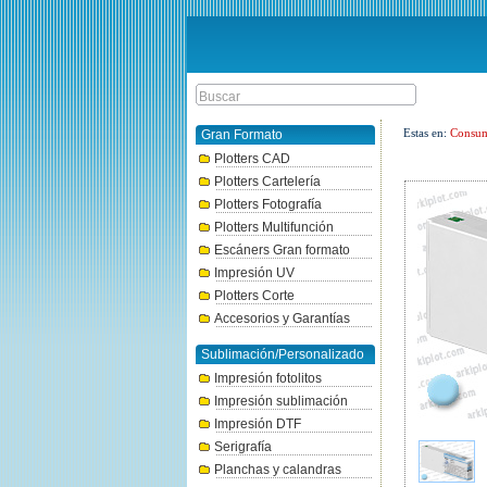
Estas en:
Consum
Gran Formato
Plotters CAD
Plotters Cartelería
Plotters Fotografía
Plotters Multifunción
Escáners Gran formato
Impresión UV
Plotters Corte
Accesorios y Garantías
Sublimación/Personalizado
Impresión fotolitos
Impresión sublimación
Impresión DTF
Serigrafía
Planchas y calandras