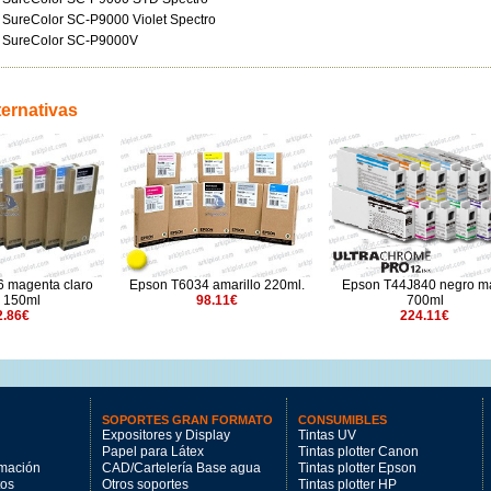
SureColor SC-P9000 Violet Spectro
SureColor SC-P9000V
ternativas
4 amarillo 220ml.
Epson T44J840 negro mate
Epson T41R2 cian 1
98.11€
700ml
52.84€
224.11€
SOPORTES GRAN FORMATO
CONSUMIBLES
Expositores y Display
Tintas UV
Papel para Látex
Tintas plotter Canon
imación
CAD/Cartelería Base agua
Tintas plotter Epson
tos
Otros soportes
Tintas plotter HP