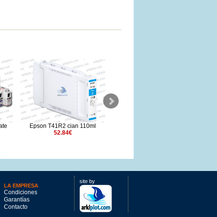
10ml
Epson T50M8 negro mate
Epson T44JA40 naranja 700ml
700ml
224.11€
210.97€
site by
LA EMPRESA
Condiciones
Garantías
Contacto