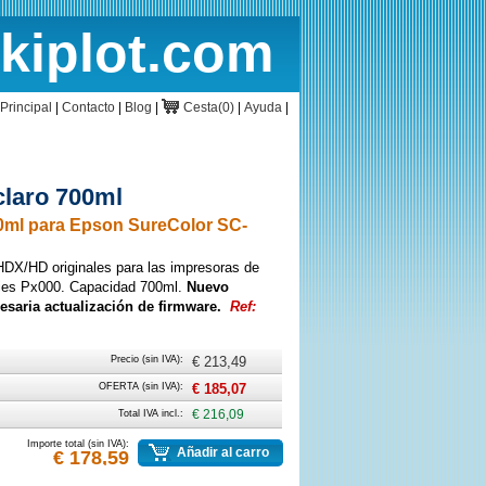
rkiplot.com
cio
Cesta
Principal
|
Contacto
|
Blog
|
Cesta(0)
|
Ayuda
|
claro 700ml
00ml para Epson SureColor SC-
DX/HD originales para las impresoras de
ries Px000. Capacidad 700ml.
Nuevo
esaria actualización de firmware.
Ref:
Precio (sin IVA):
€ 213,49
OFERTA (sin IVA):
€ 185,07
Total IVA incl.:
€ 216,09
Importe total (sin IVA):
Añadir al carro
€ 178,59