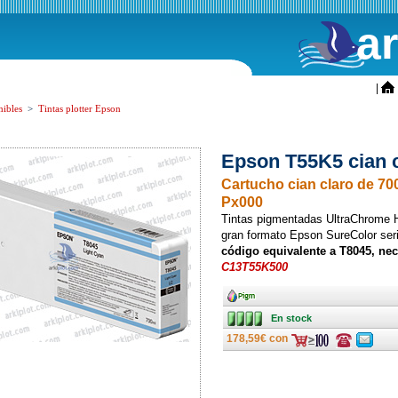
a
ini
|
ibles
>
Tintas plotter Epson
Epson T55K5 cian 
Cartucho cian claro de 7
Px000
Tintas pigmentadas UltraChrome H
gran formato Epson SureColor se
código equivalente a T8045, nec
C13T55K500
Ancho
En stock
En stock
178,59€ con
Consulte
Consulte
ofertas
ofertas
última
última
hora
hora