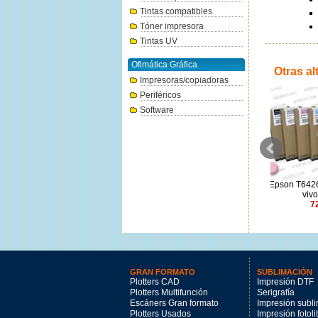
Tintas compatibles
Tóner impresora
Tintas UV
Ofimática Gráfica
Otras al
Impresoras/copiadoras
Periféricos
Software
Epson T48ME gris 700ml
Epson T6426 magenta claro
Epson T603
210.97€
vivo 150ml
72.86€
GRAN FORMATO
SUBLIMACIÓN
Plotters CAD
Impresión DTF
Plotters Multifunción
Serigrafía
Escáners Gran formato
Impresión subl
Plotters Usados
Impresión fotoli