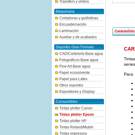
Transfers y vinilos
Maquinaria
Cortadoras y guillotinas
Encuadernación
Laminación
Característi
Auxiliar y de acabados
Soportes Gran Formato
CAR
CAD/Cartelería Base agua
Tinta
Fotográficos Base agua
serie
Fine Art Base agua
Papel ecosolvente
Para:
Papel para Látex
Otros soportes
Expositores y Display
Consumibles
Tintas plotter Canon
Tintas plotter Epson
Tintas plotter HP
Tintas Roland/Mutoh
Tintas impresora