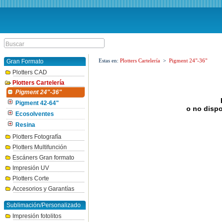
Estas en:
Plotters Cartelería
>
Pigment 24"-36"
Gran Formato
Plotters CAD
Plotters Cartelería
Pigment 24"-36"
Pigment 42-64"
o no dispo
Ecosolventes
Resina
Plotters Fotografía
Plotters Multifunción
Escáners Gran formato
Impresión UV
Plotters Corte
Accesorios y Garantías
Sublimación/Personalizado
Impresión fotolitos