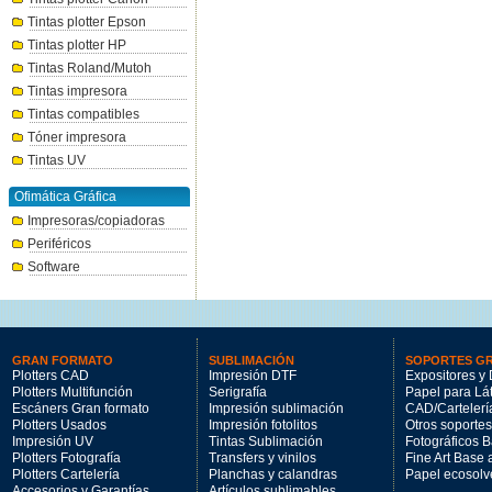
Tintas plotter Epson
Tintas plotter HP
Tintas Roland/Mutoh
Tintas impresora
Tintas compatibles
Tóner impresora
Tintas UV
Ofimática Gráfica
Impresoras/copiadoras
Periféricos
Software
GRAN FORMATO
SUBLIMACIÓN
SOPORTES G
Plotters CAD
Impresión DTF
Expositores y 
Plotters Multifunción
Serigrafía
Papel para Lá
Escáners Gran formato
Impresión sublimación
CAD/Cartelerí
Plotters Usados
Impresión fotolitos
Otros soportes
Impresión UV
Tintas Sublimación
Fotográficos 
Plotters Fotografía
Transfers y vinilos
Fine Art Base
Plotters Cartelería
Planchas y calandras
Papel ecosolv
Accesorios y Garantías
Artículos sublimables