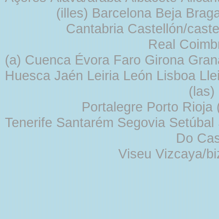
(illes) Barcelona Beja Br
Cantabria Castellón/cast
Real Coimb
(a) Cuenca Évora Faro Girona Gra
Huesca Jaén Leiria León Lisboa Lle
(las
Portalegre Porto Rioja
Tenerife Santarém Segovia Setúbal S
Do Cas
Viseu Vizcaya/b