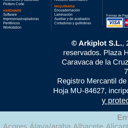
Plotters Corte
MAQUINARIA
Encuadernación
HARDWARE
Software
Laminación
Formas de Pag
Impresoras/copiadoras
Auxiliar y de acabados
Periféricos
Cortadoras y guillotinas
Workstation
© Arkiplot S.L.
,
reservados. Plaza 
Caravaca de la Cruz
7
Registro Mercantil de
Hoja MU-84627, incrip
y prote
En
Açores Álava/araba Albacete Alicant