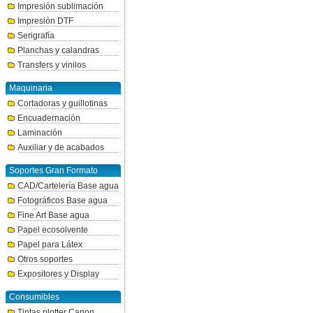
Impresión sublimación
Impresión DTF
Serigrafía
Planchas y calandras
Transfers y vinilos
Maquinaria
Cortadoras y guillotinas
Encuadernación
Laminación
Auxiliar y de acabados
Soportes Gran Formato
CAD/Cartelería Base agua
Fotográficos Base agua
Fine Art Base agua
Papel ecosolvente
Papel para Látex
Otros soportes
Expositores y Display
Consumibles
Tintas plotter Canon