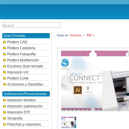
Estas en:
Software
>
RIP´s
Gran Formato
Plotters CAD
Plotters Cartelería
Plotters Fotografía
Plotters Multifunción
Escáners Gran formato
Impresión UV
Plotters Corte
Accesorios y Garantías
Sublimación/Personalizado
Impresión fotolitos
Impresión sublimación
Impresión DTF
Serigrafía
Planchas y calandras