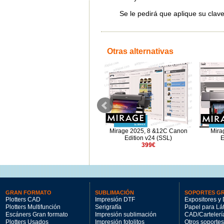
Se le pedirá que aplique su clave
Otras alternativas
3
Mirage 2025 Lab Ed. v23
Mirage 2025, 8 &12C Canon
Mira
Upgrade 4 to 5
Edition v24 (SSL)
E
279€
399€
GRAN FORMATO
SUBLIMACIÓN
SOPORTES G
Plotters CAD
Impresión DTF
Expositores y 
Plotters Multifunción
Serigrafía
Papel para Lá
Escáners Gran formato
Impresión sublimación
CAD/Cartelerí
Plotters Usados
Impresión fotolitos
Otros soportes