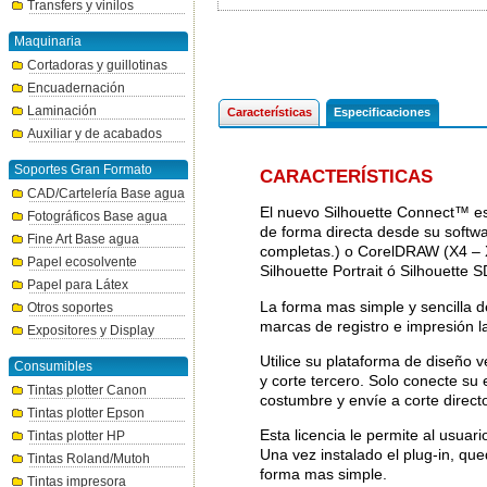
Transfers y vinilos
Maquinaria
Cortadoras y guillotinas
Encuadernación
Laminación
Características
Especificaciones
Auxiliar y de acabados
Soportes Gran Formato
CARACTERÍSTICAS
CAD/Cartelería Base agua
El nuevo Silhouette Connect™ es 
Fotográficos Base agua
de forma directa desde su softw
Fine Art Base agua
completas.) o CorelDRAW (X4 – X7
Papel ecosolvente
Silhouette Portrait ó Silhouette S
Papel para Látex
La forma mas simple y sencilla d
Otros soportes
marcas de registro e impresión l
Expositores y Display
Utilice su plataforma de diseño
Consumibles
y corte tercero. Solo conecte su
Tintas plotter Canon
costumbre y envíe a corte directo
Tintas plotter Epson
Esta licencia le permite al usuar
Tintas plotter HP
Una vez instalado el plug-in, que
Tintas Roland/Mutoh
forma mas simple.
Tintas impresora