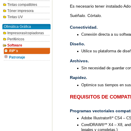
Tintas compatibles
Es necesario tener instalado Ad
Tóner impresora
Suéñalo. Córtalo.
Tintas UV
Ofimática Gráfica
Conectividad.
Impresoras/copiadoras
Conexión directa a su softwa
Periféricos
Diseño.
Software
Utilice su plataforma de dis
RIP´s
Patronaje
Archivos.
Sin necesidad de guardar co
Rapidez.
Optimice sus tiempos en sus
REQUISITOS DE COMPAT
Programas vectoriales compati
Adobe Illustrator®* CS4 – C
CorelDRAW®** X4 – X8, and 2
legales y completas.)