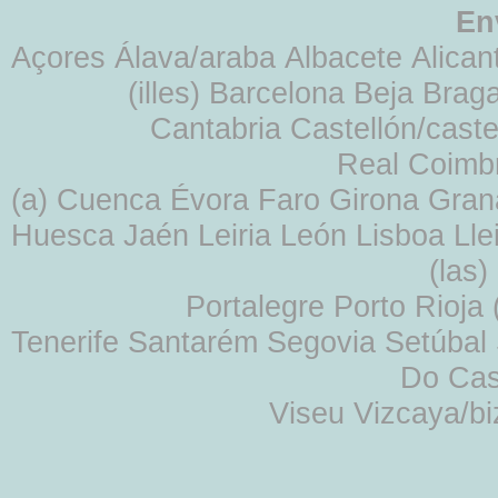
En
Açores Álava/araba Albacete Alicant
(illes) Barcelona Beja Br
Cantabria Castellón/cast
Real Coimb
(a) Cuenca Évora Faro Girona Gra
Huesca Jaén Leiria León Lisboa Lle
(las
Portalegre Porto Rioja
Tenerife Santarém Segovia Setúbal S
Do Cas
Viseu Vizcaya/b