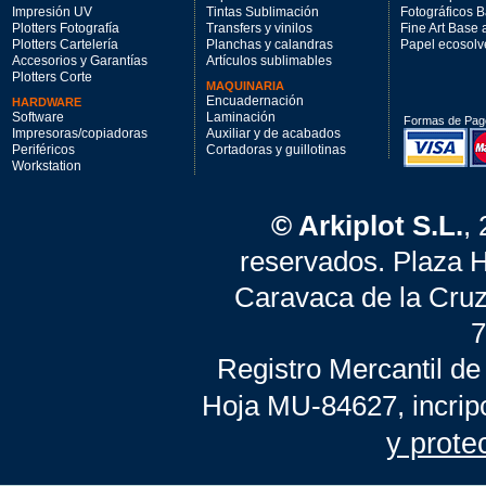
Impresión UV
Tintas Sublimación
Fotográficos 
Plotters Fotografía
Transfers y vinilos
Fine Art Base
Plotters Cartelería
Planchas y calandras
Papel ecosolv
Accesorios y Garantías
Artículos sublimables
Plotters Corte
MAQUINARIA
Encuadernación
HARDWARE
Software
Laminación
Formas de Pag
Impresoras/copiadoras
Auxiliar y de acabados
Periféricos
Cortadoras y guillotinas
Workstation
© Arkiplot S.L.
,
reservados. Plaza 
Caravaca de la Cruz
7
Registro Mercantil de
Hoja MU-84627, incrip
y prote