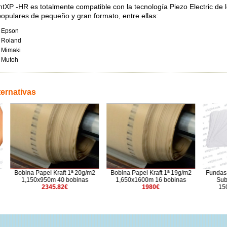
ntXP -HR es totalmente compatible con la tecnología Piezo Electric de 
opulares de pequeño y gran formato, entre ellas:
Epson
Roland
Mimaki
Mutoh
ternativas
el Kraft 1ª 20g/m2
Bobina Papel Kraft 1ª 19g/m2
Fundas Termo-retráctil
50m 40 bobinas
1,650x1600m 16 bobinas
Sublimación en Ho
2345.82€
1980€
150x280mm - 100
16.15€