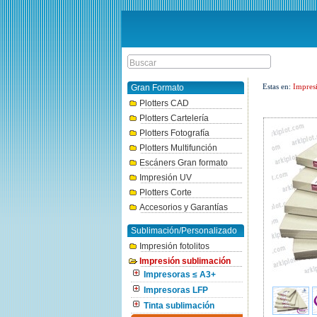
Estas en:
Impres
Gran Formato
Plotters CAD
Plotters Cartelería
Plotters Fotografía
Plotters Multifunción
Escáners Gran formato
Impresión UV
Plotters Corte
Accesorios y Garantías
Sublimación/Personalizado
Impresión fotolitos
Impresión sublimación
Impresoras ≤ A3+
Impresoras LFP
Tinta sublimación