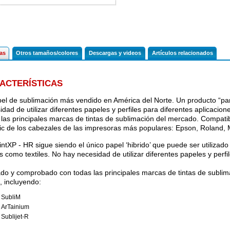
cas
Otros tamaños/colores
Descargas y videos
Artículos relacionados
ACTERÍSTICAS
pel de sublimación más vendido en América del Norte. Un producto “par
idad de utilizar diferentes papeles y perfiles para diferentes aplicac
 las principales marcas de tintas de sublimación del mercado. Compatib
ric de los cabezales de las impresoras más populares: Epson, Roland,
intXP - HR sigue siendo el único papel ‘hibrido’ que puede ser utilizado 
s como textiles. No hay necesidad de utilizar diferentes papeles y perfi
do y comprobado con todas las principales marcas de tintas de sublim
l, incluyendo:
SubliM
ArTainium
Sublijet-R