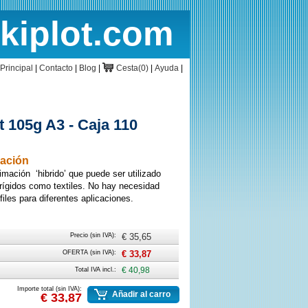
rkiplot.com
cio
Cesta
Principal
|
Contacto
|
Blog
|
Cesta(0)
|
Ayuda
|
t 105g A3 - Caja 110
mación
imación ‘hibrido’ que puede ser utilizado
 rígidos como textiles. No hay necesidad
files para diferentes aplicaciones.
Precio (sin IVA):
€ 35,65
OFERTA (sin IVA):
€ 33,87
Total IVA incl.:
€ 40,98
Importe total (sin IVA):
Añadir al carro
€ 33,87