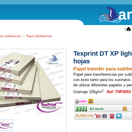
a
ini
|
ión sublimación
>
Papel Sublimación
Texprint DT XP ligh
hojas
Papel transfer para subli
Papel para transferencias por subl
con éxito tanto para los sustratos
de utilizar diferentes papeles y per
2.
Gramaje 105g/m
Ref: TNP0053
Ancho
Ancho
En stock
Caja
En stock
32,52€ con
Consulte
Consulte
ofertas
ofertas
última
última
hora
hora