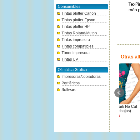
TexPi
Consumibles
más p
Tintas plotter Canon
Tintas plotter Epson
Tintas plotter HP
Tintas Roland/Mutoh
Tintas impresora
Tintas compatibles
Tóner impresora
Otras al
Tintas UV
Ofimática Gráfica
Impresoras/copiadoras
Periféricos
Software
Subli-Flex 202 Transfer A3 (10
Forever Subli-Dark No Cut
Bobina Pap
hojas)
Glitter A3 (10 hojas)
1,150x9
28€
33.56€