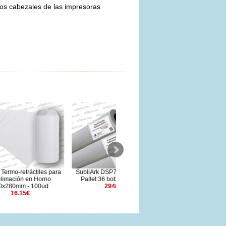
los cabezales de las impresoras
es para
SubliArk DSP70 1,620x250m
SubliArk HS70 - 70gr
rno
Pallet 36 bobinas sin caja
1,118x185m
ud
2948.8€
68.3€