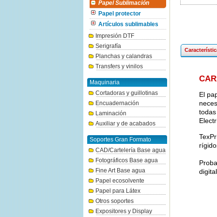
Papel Sublimación
Papel protector
Artículos sublimables
Impresión DTF
Serigrafía
Característi
Planchas y calandras
Transfers y vinilos
CAR
Maquinaria
Cortadoras y guillotinas
El pa
neces
Encuadernación
todas
Laminación
Elect
Auxiliar y de acabados
TexPr
Soportes Gran Formato
rígido
CAD/Cartelería Base agua
Fotográficos Base agua
Proba
Fine Art Base agua
digita
Papel ecosolvente
Papel para Látex
Otros soportes
Expositores y Display