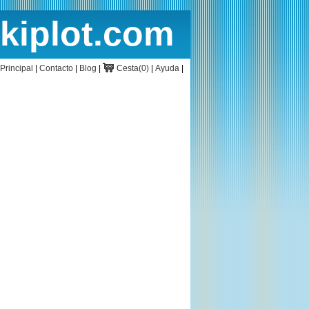
rkiplot.com
cio
Cesta
Principal
|
Contacto
|
Blog
|
Cesta(0)
|
Ayuda
|