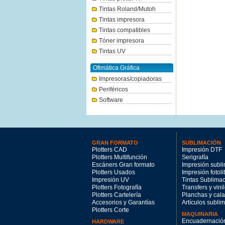
Tintas Roland/Mutoh
Tintas impresora
Tintas compatibles
Tóner impresora
Tintas UV
Ofimática Gráfica
Impresoras/copiadoras
Periféricos
Software
GRAN FORMATO
SUBLIMACIÓN
Plotters CAD
Impresión DTF
Plotters Multifunción
Serigrafía
Escáners Gran formato
Impresión subl
Plotters Usados
Impresión fotoli
Impresión UV
Tintas Sublima
Plotters Fotografía
Transfers y vini
Plotters Cartelería
Planchas y cal
Accesorios y Garantías
Artículos subli
Plotters Corte
MAQUINARIA
Encuadernació
HARDWARE