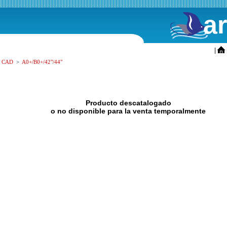
a
ini
|
rs CAD
>
A0+/B0+/42"/44"
Producto descatalogado
o no disponible para la venta temporalmente