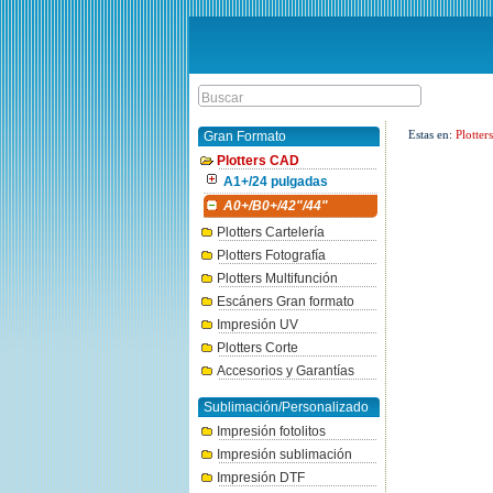
Estas en:
Plotte
Gran Formato
Plotters CAD
A1+/24 pulgadas
A0+/B0+/42"/44"
Plotters Cartelería
Plotters Fotografía
Plotters Multifunción
Escáners Gran formato
Impresión UV
Plotters Corte
Accesorios y Garantías
Sublimación/Personalizado
Impresión fotolitos
Impresión sublimación
Impresión DTF