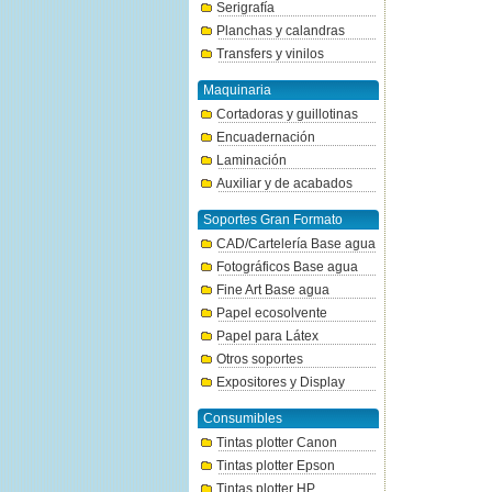
Serigrafía
Planchas y calandras
Transfers y vinilos
Maquinaria
Cortadoras y guillotinas
Encuadernación
Laminación
Auxiliar y de acabados
Soportes Gran Formato
CAD/Cartelería Base agua
Fotográficos Base agua
Fine Art Base agua
Papel ecosolvente
Papel para Látex
Otros soportes
Expositores y Display
Consumibles
Tintas plotter Canon
Tintas plotter Epson
Tintas plotter HP