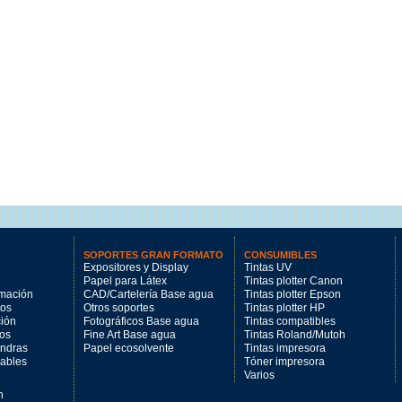
SOPORTES GRAN FORMATO
CONSUMIBLES
Expositores y Display
Tintas UV
Papel para Látex
Tintas plotter Canon
imación
CAD/Cartelería Base agua
Tintas plotter Epson
tos
Otros soportes
Tintas plotter HP
ción
Fotográficos Base agua
Tintas compatibles
los
Fine Art Base agua
Tintas Roland/Mutoh
andras
Papel ecosolvente
Tintas impresora
mables
Tóner impresora
Varios
n