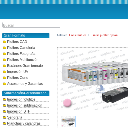
Estas en:
Consumibles
>
Tintas plotter Epson
Gran Formato
Plotters CAD
Plotters Cartelería
Plotters Fotografía
Plotters Multifunción
Escáners Gran formato
Impresión UV
Plotters Corte
Accesorios y Garantías
Sublimación/Personalizado
Impresión fotolitos
Impresión sublimación
Impresión DTF
Serigrafía
Planchas y calandras