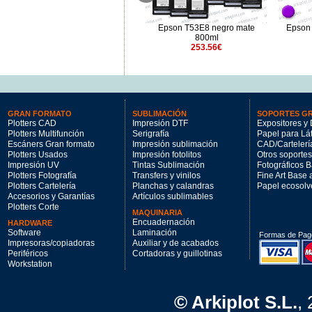
Epson 
Epson T50M3 magenta 700ml
Epson T53E8 negro mate
210.97€
800ml
253.56€
GRAN FORMATO
SUBLIMACIÓN
SOPORTES G
Plotters CAD
Impresión DTF
Expositores y 
Plotters Multifunción
Serigrafía
Papel para Lá
Escáners Gran formato
Impresión sublimación
CAD/Cartelerí
Plotters Usados
Impresión fotolitos
Otros soportes
Impresión UV
Tintas Sublimación
Fotográficos 
Plotters Fotografía
Transfers y vinilos
Fine Art Base
Plotters Cartelería
Planchas y calandras
Papel ecosolv
Accesorios y Garantías
Artículos sublimables
Plotters Corte
MAQUINARIA
Encuadernación
HARDWARE
Software
Laminación
Formas de Pag
Impresoras/copiadoras
Auxiliar y de acabados
Periféricos
Cortadoras y guillotinas
Workstation
© Arkiplot S.L.
,