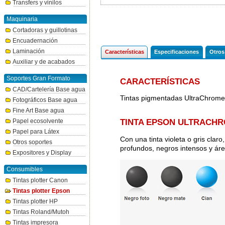
Transfers y vinilos
Maquinaria
Cortadoras y guillotinas
Encuadernación
Laminación
Características
Especificaciones
Otros
Auxiliar y de acabados
Soportes Gran Formato
CARACTERÍSTICAS
CAD/Cartelería Base agua
Tintas pigmentadas UltraChrome
Fotográficos Base agua
Fine Art Base agua
Papel ecosolvente
TINTA EPSON ULTRACH
Papel para Látex
Con una tinta violeta o gris cla
Otros soportes
profundos, negros intensos y á
Expositores y Display
Consumibles
Tintas plotter Canon
Tintas plotter Epson
Tintas plotter HP
Tintas Roland/Mutoh
Tintas impresora