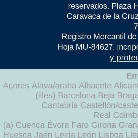
reservados. Plaza 
Caravaca de la Cruz
7
Registro Mercantil de
Hoja MU-84627, incrip
y prote
En
Açores Álava/araba Albacete Alicant
(illes) Barcelona Beja Br
Cantabria Castellón/cast
Real Coimb
(a) Cuenca Évora Faro Girona Gra
Huesca Jaén Leiria León Lisboa Lle