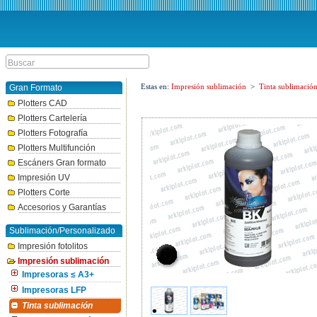
Estas en:
Impresión sublimación
>
Tinta sublimació
Gran Formato
Plotters CAD
Plotters Cartelería
Plotters Fotografía
Plotters Multifunción
Escáners Gran formato
Impresión UV
Plotters Corte
Accesorios y Garantías
Sublimación/Personalizado
Impresión fotolitos
Impresión sublimación
Impresoras ≤ A3+
Impresoras LFP
Tinta sublimación