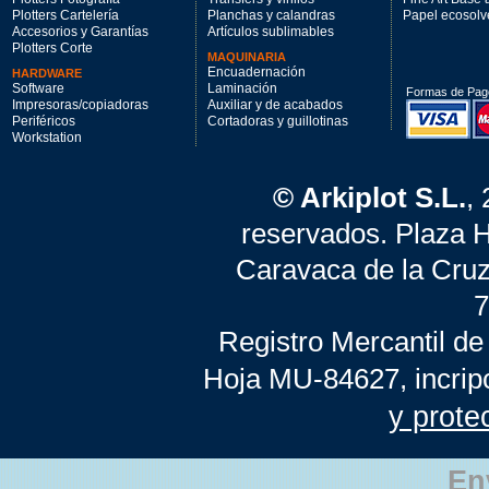
Plotters Cartelería
Planchas y calandras
Papel ecosolv
Accesorios y Garantías
Artículos sublimables
Plotters Corte
MAQUINARIA
Encuadernación
HARDWARE
Software
Laminación
Formas de Pag
Impresoras/copiadoras
Auxiliar y de acabados
Periféricos
Cortadoras y guillotinas
Workstation
© Arkiplot S.L.
,
reservados. Plaza 
Caravaca de la Cruz
7
Registro Mercantil de
Hoja MU-84627, incrip
y prote
En