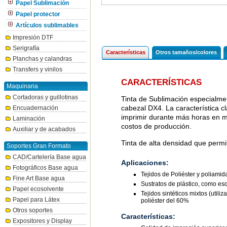
Papel Sublimación
Papel protector
Artículos sublimables
Impresión DTF
Serigrafía
Características
Otros tamaños/colores
Planchas y calandras
Transfers y vinilos
CARACTERÍSTICAS
Maquinaria
Cortadoras y guillotinas
Tinta de Sublimación especialmen
cabezal DX4. La característica 
Encuadernación
imprimir durante más horas en mo
Laminación
costos de producción.
Auxiliar y de acabados
Tinta de alta densidad que permi
Soportes Gran Formato
CAD/Cartelería Base agua
Aplicaciones:
Fotográficos Base agua
Tejidos de Poliéster y poliamida
Fine Art Base agua
Sustratos de plástico, como es
Papel ecosolvente
Tejidos sintéticos mixtos (util
Papel para Látex
poliéster del 60%
Otros soportes
Características:
Expositores y Display