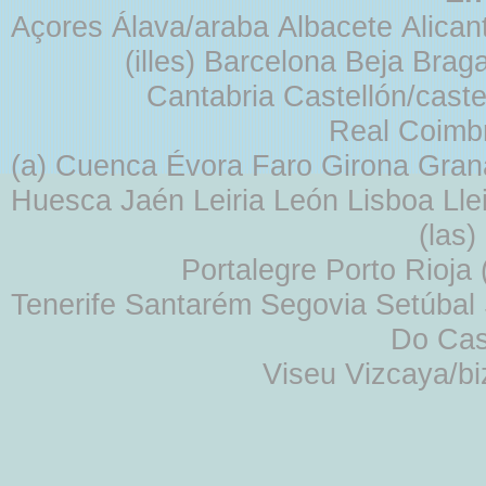
Açores Álava/araba Albacete Alicant
(illes) Barcelona Beja Br
Cantabria Castellón/cast
Real Coimb
(a) Cuenca Évora Faro Girona Gra
Huesca Jaén Leiria León Lisboa Lle
(las
Portalegre Porto Rioja
Tenerife Santarém Segovia Setúbal S
Do Cas
Viseu Vizcaya/b