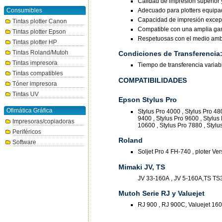
Calidad de impresión superior y
Adecuado para plotters equip
Consumibles
Capacidad de impresión excepc
Tintas plotter Canon
Compatible con una amplia gam
Tintas plotter Epson
Respetuosas con el medio ambi
Tintas plotter HP
Tintas Roland/Mutoh
Condiciones de Transferencia
Tintas impresora
Tiempo de transferencia varia
Tintas compatibles
COMPATIBILIDADES
Tóner impresora
Tintas UV
Epson Stylus Pro
Ofimática Gráfica
Stylus Pro 4000 , Stylus Pro 480
9400 , Stylus Pro 9600 , Stylus 
Impresoras/copiadoras
10600 , Stylus Pro 7880 , Stylu
Periféricos
Roland
Software
Soljet Pro 4 FH-740 , ploter Ver
Mimaki JV, TS
JV 33-160A , JV 5-160A,TS TS
Mutoh Serie RJ y Valuejet
RJ 900 , RJ 900C, Valuejet 1604