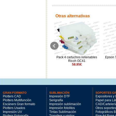
Otras alternativas
Pack 5 Cartuchos rellenable
Pack 4 cartuchos rellenables
Epson T
Epson Surecolor serie Tx200
Ricoh GC41
700ml.
58.95€
175€
GRAN FORMATO
SUBLIMACIÓN
SOPORTES G
Plotters CAD
Impresión DTF
Expositores y 
Plotters Multifunción
Serigrafía
Papel para Lá
Escáners Gran formato
Impresión sublimación
CAD/Cartelerí
Plotters Usados
Impresión fotolitos
Otros soportes
Impresión UV
Tintas Sublimación
Fotográficos 
Plotters Fotografía
Transfers y vinilos
Fine Art Base