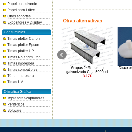
Papel ecosolvente
Papel para Látex
Otros soportes
Otras alternativas
Expositores y Display
Consumibles
Tintas plotter Canon
Tintas plotter Epson
Tintas plotter HP
Tintas Roland/Mutoh
Tintas impresora
Broca hueca para taladro
Grapas 24/6 - strong
Disco pr
Tintas compatibles
eléctrico estándar Ø6mm
galvanizada.Caja 5000ud.
Tóner impresora
16.86€
3.17€
Tintas UV
Ofimática Gráfica
Impresoras/copiadoras
Periféricos
Software