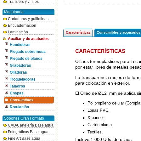
Transfers y vinilos
Maquinaria
Cortadoras y guillotinas
Encuadernación
Laminación
Características
Consumibles y accesorios
Auxiliar y de acabados
Hendidoras
CARACTERÍSTICAS
Plegado sobremesa
Plegado de planos
Olllaos termoplasticos para la car
Grapadoras
por estar libres de metales pesa
Olladoras
La transparencia mejora de forma
Troqueladoras
para colocación en exterior.
Taladros
El Ollao de Ø12 mm se aplica sin
Chapas
Consumibles
Polipropileno celular (Coroplas
Rotulación
Lonas PVC.
X-banner.
Soportes Gran Formato
Cartón pluma.
CAD/Cartelería Base agua
Fotográficos Base agua
Textiles.
Fine Art Base agua
Incluye 1.000 Uds. de ollaos.