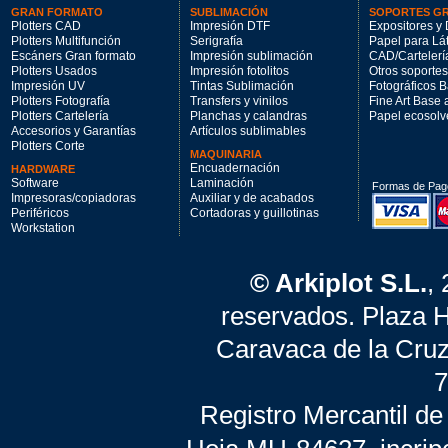
GRAN FORMATO
SUBLIMACIÓN
SOPORTES G
Plotters CAD
Impresión DTF
Expositores y 
Plotters Multifunción
Serigrafía
Papel para Lá
Escáners Gran formato
Impresión sublimación
CAD/Cartelerí
Plotters Usados
Impresión fotolitos
Otros soportes
Impresión UV
Tintas Sublimación
Fotográficos 
Plotters Fotografía
Transfers y vinilos
Fine Art Base
Plotters Cartelería
Planchas y calandras
Papel ecosolv
Accesorios y Garantías
Artículos sublimables
Plotters Corte
MAQUINARIA
Encuadernación
HARDWARE
Software
Laminación
Formas de Pag
Impresoras/copiadoras
Auxiliar y de acabados
Periféricos
Cortadoras y guillotinas
Workstation
© Arkiplot S.L.
,
reservados. Plaza 
Caravaca de la Cruz
7
Registro Mercantil de