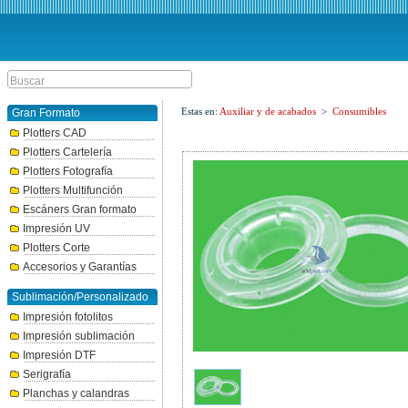
Estas en:
Auxiliar y de acabados
>
Consumibles
Gran Formato
Plotters CAD
Plotters Cartelería
Plotters Fotografía
Plotters Multifunción
Escáners Gran formato
Impresión UV
Plotters Corte
Accesorios y Garantías
Sublimación/Personalizado
Impresión fotolitos
Impresión sublimación
Impresión DTF
Serigrafía
Planchas y calandras