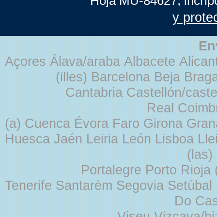
Hoja MU-84627, incrip
y prote
En
Açores Álava/araba Albacete Alicant
(illes) Barcelona Beja Br
Cantabria Castellón/cast
Real Coimb
(a) Cuenca Évora Faro Girona Gra
Huesca Jaén Leiria León Lisboa Lle
(las
Portalegre Porto Rioja
Tenerife Santarém Segovia Setúbal S
Do Cas
Viseu Vizcaya/b