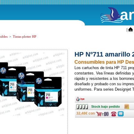
a
ini
|
ibles
>
Tintas plotter HP
HP Nº711 amarillo 
Consumibles para HP Desi
Los cartuchos de tinta HP 711 pro
constantes. Vea líneas definidas 
rápido y resistentes a los borrone
diseñado y probado con su impreso
uniformes. Para series Designjet 
Ancho
Stock
Caja
Stock bajo pedido
bajo
pedido
32,48€ con
Consulte
Consulte
ofertas
ofertas
última
última
hora
hora