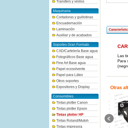
Transfers y vinilos
Maquinaria
Cortadoras y guillotinas
Encuadernación
Laminación
Característi
Auxiliar y de acabados
Soportes Gran Formato
CAR
CAD/Cartelería Base agua
Las t
Fotográficos Base agua
Para 
Fine Art Base agua
(negr
Papel ecosolvente
Papel para Látex
Otros soportes
Expositores y Display
Otras al
Consumibles
Tintas plotter Canon
Tintas plotter Epson
Tintas plotter HP
Tintas Roland/Mutoh
Tintas impresora