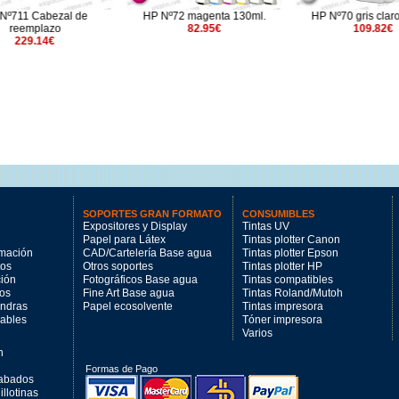
11 Cabezal de
HP Nº72 magenta 130ml.
HP Nº70 gris claro 1
eemplazo
82.95€
109.82€
229.14€
SOPORTES GRAN FORMATO
CONSUMIBLES
Expositores y Display
Tintas UV
Papel para Látex
Tintas plotter Canon
imación
CAD/Cartelería Base agua
Tintas plotter Epson
tos
Otros soportes
Tintas plotter HP
ción
Fotográficos Base agua
Tintas compatibles
los
Fine Art Base agua
Tintas Roland/Mutoh
andras
Papel ecosolvente
Tintas impresora
mables
Tóner impresora
Varios
n
Formas de Pago
cabados
llotinas