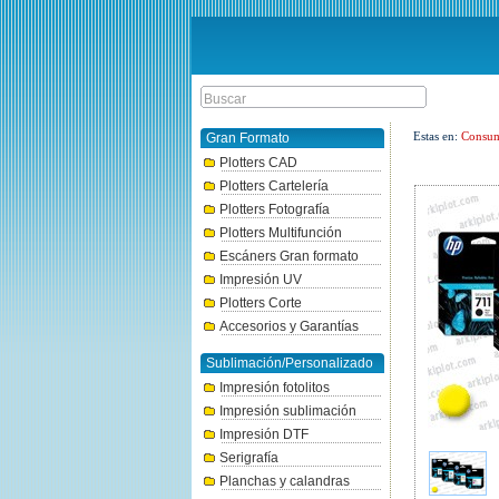
Estas en:
Consum
Gran Formato
Plotters CAD
Plotters Cartelería
Plotters Fotografía
Plotters Multifunción
Escáners Gran formato
Impresión UV
Plotters Corte
Accesorios y Garantías
Sublimación/Personalizado
Impresión fotolitos
Impresión sublimación
Impresión DTF
Serigrafía
Planchas y calandras