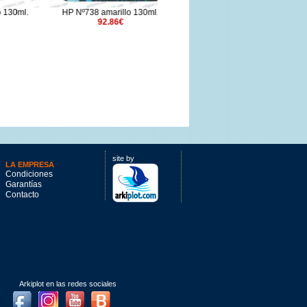
30ml.
HP Nº738 amarillo 130ml.
HP Nº730 negro mate 130ml.
92.86€
80.9€
site by
LA EMPRESA
Condiciones
Garantías
Contacto
Arkiplot en las redes sociales
Facebook
Instagram
Youtube
Blog