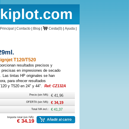
rkiplot.com
cio
Cesta
Principal
|
Contacto
|
Blog
|
Cesta(0)
|
Ayuda
|
29ml.
gnjet T120/T520
porcionan resultados precisos y
y precisas en impresiones de secado
s. Las tintas HP originales se han
ra, para ofrecer resultados
T120 y T520 en 24" y 44".
Ref: CZ132A
Precio (sin IVA):
€ 41,96
OFERTA (sin IVA):
€ 34,19
Total IVA incl.:
€ 41,37
Importe total (sin IVA):
Añadir al carro
€ 34,19