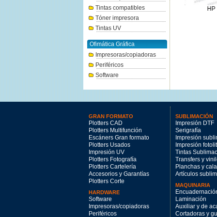
Tintas compatibles
HP Nº771C cian claro 775ml.
HP Nº771C negro foto 775ml.
HP Nº7
239.78€
239.78€
r
Tóner impresora
Tintas UV
Ofimática Gráfica
Impresoras/copiadoras
Periféricos
Software
GRAN FORMATO
SUBLIMACIÓN
Plotters CAD
Impresión DTF
Plotters Multifunción
Serigrafía
Escáners Gran formato
Impresión subl
Plotters Usados
Impresión fotoli
Impresión UV
Tintas Sublima
Plotters Fotografía
Transfers y vini
Plotters Cartelería
Planchas y cal
Accesorios y Garantías
Artículos subli
Plotters Corte
MAQUINARIA
Encuadernació
HARDWARE
Software
Laminación
Impresoras/copiadoras
Auxiliar y de a
Periféricos
Cortadoras y gui