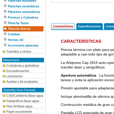
Planchas manuales
Planchas neumáticas
Planchas automáticas
Prensas y Calandras
Plancha Tazas
Características
Especificaciones
Consu
Plancha Gorras
Combos
Hornos 3D
CARACTERÍSTICAS
Accesorios planchas
Prensa térmica con plato para pe
Transfers y vinilos
adaptable a casi todo tipo de gor
Maquinaria
La Arkipress Cap 2815 auto-open 
Cortadoras y guillotinas
transfer láser y serigráficos.
Encuadernación
Apertura automática
. La funció
Laminación
tareas y evita la aplicación exce
Auxiliar y de acabados
Presión ajustable para adaptarse
Soportes Gran Formato
CAD/Cartelería Base agua
Incluye almohadilla de silicona q
Fotográficos Base agua
Construcción metálica de gran c
Fine Art Base agua
Papel ecosolvente
Pantalla LCD avanzada de gran ca