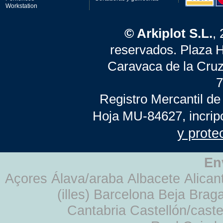
Workstation
© Arkiplot S.L.
,
reservados. Plaza 
Caravaca de la Cruz
7
Registro Mercantil de
Hoja MU-84627, incrip
y prote
En
Açores Álava/araba Albacete Alicant
(illes) Barcelona Beja Br
Cantabria Castellón/cast