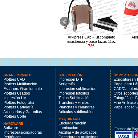
Arkipress MAX-CAP
Arkipress Cap - Kit completo
Ark
449€
resistencia y base tazas 11oz
72€
GRAN FORMATO
SUBLIMACIÓN
SOPORTES G
Plotters CAD
Impresión DTF
Expositores y 
Plotters Multifunción
Serigrafía
Papel para Lá
Escáners Gran formato
Impresión sublimación
CAD/Cartelerí
Plotters Usados
Impresión fotolitos
Otros soportes
Impresión UV
Tintas Sublimación
Fotográficos 
Plotters Fotografía
Transfers y vinilos
Fine Art Base
Plotters Cartelería
Planchas y calandras
Papel ecosolv
Accesorios y Garantías
Artículos sublimables
Plotters Corte
MAQUINARIA
Encuadernación
HARDWARE
Software
Laminación
Formas de Pag
Impresoras/copiadoras
Auxiliar y de acabados
Periféricos
Cortadoras y guillotinas