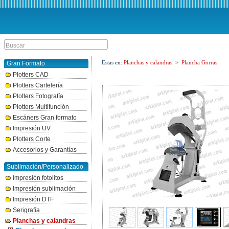
Estas en:
Planchas y calandras
>
Plancha Gorras
Gran Formato
Plotters CAD
Plotters Cartelería
Plotters Fotografía
Plotters Multifunción
Escáners Gran formato
Impresión UV
Plotters Corte
Accesorios y Garantías
Sublimación/Personalizado
Impresión fotolitos
Impresión sublimación
Impresión DTF
Serigrafía
Planchas y calandras