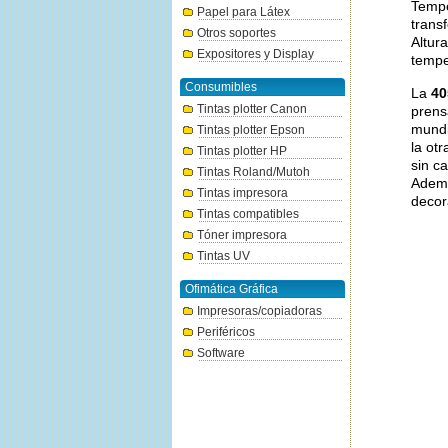
Tempe
Papel para Látex
trans
Otros soportes
Altur
Expositores y Display
tempe
Consumibles
La
40
Tintas plotter Canon
prens
mundi
Tintas plotter Epson
la ot
Tintas plotter HP
sin ca
Tintas Roland/Mutoh
Ademá
Tintas impresora
decor
Tintas compatibles
Tóner impresora
Tintas UV
Ofimática Gráfica
Impresoras/copiadoras
Periféricos
Software