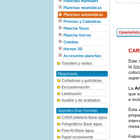
Planchas manuales
Planchas neumáticas
Planchas automáticas
Prensas y Calandras
Plancha Tazas
Característi
Plancha Gorras
Combos
Hornos 3D
CAR
Accesorios planchas
Este 
Transfers y vinilos
la
Ark
coloc
Maquinaria
super
Cortadoras y guillotinas
Encuadernación
La
Ar
que e
Laminación
e inc
Auxiliar y de acabados
Esta 
Soportes Gran Formato
prepa
CAD/Cartelería Base agua
inter
Fotográficos Base agua
mesa
Fine Art Base agua
Fabri
Papel ecosolvente