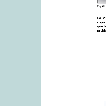
Equili
La
A
cojin
que l
prob