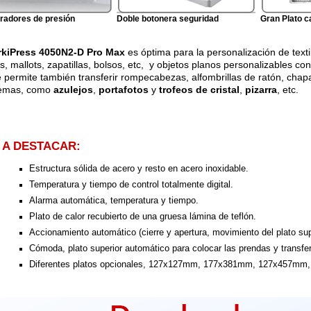
bradores de presión
Doble botonera seguridad
Gran Plato c
rkiPress 4050N2-D Pro Max
es óptima para la personalización de texti
es, mallots, zapatillas, bolsos, etc, y objetos planos personalizables co
e permite también transferir rompecabezas, alfombrillas de ratón, cha
lemas, como
azulejos
,
portafotos
y
trofeos de cristal
,
pizarra
, etc.
A DESTACAR:
Estructura sólida de acero y resto en acero inoxidable.
Temperatura y tiempo de control totalmente digital.
Alarma automática, temperatura y tiempo.
Plato de calor recubierto de una gruesa lámina de teflón.
Accionamiento automático (cierre y apertura, movimiento del plato super
Cómoda, plato superior automático para colocar las prendas y transfe
Diferentes platos opcionales, 127x127mm, 177x381mm, 127x457mm, 