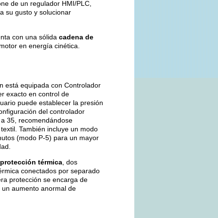
pone de un regulador HMI/PLC,
 a su gusto y solucionar
enta con una sólida
cadena de
motor en energía cinética.
n está equipada con Controlador
er exacto en control de
suario puede establecer la presión
onfiguración del controlador
0 a 35, recomendándose
textil. También incluye un modo
nutos (modo P-5) para un mayor
dad.
 protección térmica
, dos
 térmica conectados por separado
era protección se encarga de
de un aumento anormal de