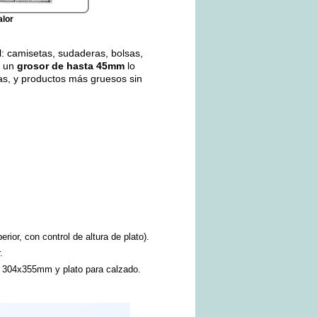
alor
l: camisetas, sudaderas, bolsas,
n un
grosor de hasta 45mm
lo
pas, y productos más gruesos sin
ior, con control de altura de plato).
r.
304x355mm y plato para calzado.