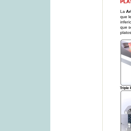
PLA
La
Ar
que l
inferi
que s
platos
Triple