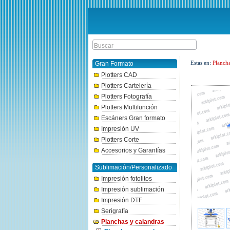
Estas en:
Plancha
Gran Formato
Plotters CAD
Plotters Cartelería
Plotters Fotografía
Plotters Multifunción
Escáners Gran formato
Impresión UV
Plotters Corte
Accesorios y Garantías
Sublimación/Personalizado
Impresión fotolitos
Impresión sublimación
Impresión DTF
Serigrafía
Planchas y calandras