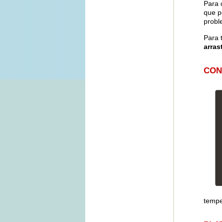
Para 
que p
probl
Para 
arras
CON
tempe