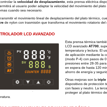
controlar la
velocidad de desplazamiento
, esta prensa eléctrica dis
ermitirá al usuario poder adaptar la velocidad del movimiento del plato
emas cuando sea necesario.
transmitir el movimiento lineal de desplazamiento del plato térmico, cu
tre
de nylon con trasmisión que transforma el movimiento rotatorio del 
TROLADOR LCD AVANZADO
Esta prensa térmica tambié
LCD avanzado
AT700
, sup
temperatura y lectura. El u
de aplicación mediante la c
(modo P-4) con pasos de 
presiones entre 28-35 para 
en espera de hasta 120 mi
ahorro de energía y seguri
Otras mejoras son la
triple
dispositivos de protección
con fases y neutro. La terc
proteger al plato térmico 
ratura.