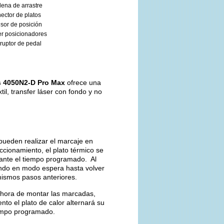
ena de arrastre
ector de platos
sor de posición
r posicionadores
rruptor de pedal
s 4050N2-D Pro Max
ofrece una
il, transfer láser con fondo y no
pueden realizar el marcaje en
ccionamiento, el plato térmico se
rante el tiempo programado. Al
rando en modo espera hasta volver
mismos pasos anteriores.
a hora de montar las marcadas,
to el plato de calor alternará su
iempo programado.