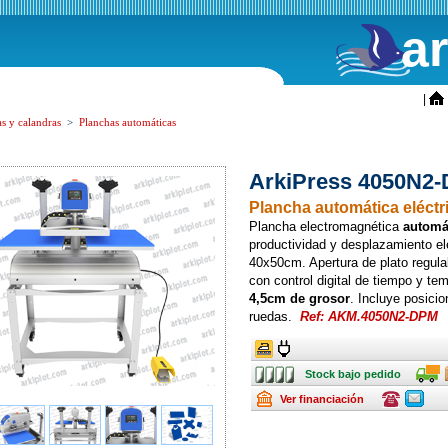
a
ini
|
s y calandras
>
Planchas automáticas
ArkiPress 4050N2-
Plancha automática eléctr
Plancha electromagnética
automá
productividad y desplazamiento elé
40x50cm. Apertura de plato regulab
con control digital de tiempo y te
4,5cm de grosor
. Incluye posici
ruedas.
Ref: AKM.4050N2-DPM
Ancho
Ancho
Stock
Transpo
Stock bajo pedido
bajo
pedido
Renting
Consulte
Consulte
Ver financiación
ofertas
ofertas
última
última
hora
hora