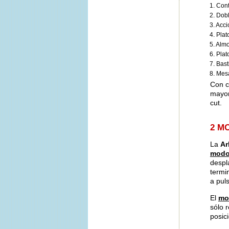
1. Cont
2. Dob
3. Acc
4. Plat
5. Almo
6. Plat
7. Bast
8. Mes
Con c
mayor
cut.
2 M
La
Ar
modo
despl
termi
a pul
El
mo
sólo 
posic