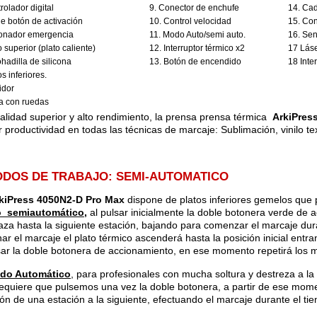
rolador digital
9. Conector de enchufe
14. Cad
le botón de activación
10. Control velocidad
15. Con
ionador emergencia
11. Modo Auto/semi auto.
16. Sen
o superior (plato caliente)
12. Interruptor térmico x2
17 Láse
hadilla de silicona
13. Botón de encendido
18 Inte
os inferiores.
idor
a con ruedas
alidad superior y alto rendimiento, la prensa prensa térmica
ArkiPres
 productividad en todas las técnicas de marcaje: Sublimación, vinilo text
ODOS DE TRABAJO: SEMI-AUTOMATICO
kiPress 4050N2-D Pro Max
dispone de platos inferiores gemelos que 
 semiautomático
,
al pulsar inicialmente la doble botonera verde de a
aza hasta la siguiente estación, bajando para comenzar el marcaje du
nar el marcaje el plato térmico ascenderá hasta la posición inicial ent
sar la doble botonera de accionamiento, en ese momento repetirá los 
do Automático
, para profesionales con mucha soltura y destreza a l
requiere que pulsemos una vez la doble botonera, a partir de ese momen
ión de una estación a la siguiente, efectuando el marcaje durante el t