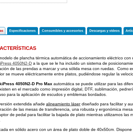
cas
Especificaciones
Consumibles y accesorios
Descargas y videos
Artí
ACTERÍSTICAS
modelo de plancha térmica automática de accionamiento eléctrico con 
iPress 4050N2-D
a la que se le ha incluido un sistema de posicionamient
ación de las prendas a marcar y una sólida mesa con ruedas. Como e
ior se mueve eléctricamente entre platos, pudiéndose regular la veloc
kiPress 4050N2-D Pro Max
automática se puede utilizar para las dife
xisten en el mercado como impresión digital, DTF, sublimación, pedrería, 
luso para la aplicación de escudos y emblemas bordados.
versión extendida añade
alineamiento láser
diseñado para facilitar y au
ración de las mesas de transferencia, una robusta y ergonómica mesa
ruptor de pedal para facilitar la bajada de plato mientras utilizamos las
.
cada en sólido acero con un área de plato doble de 40x50cm. Dispone 