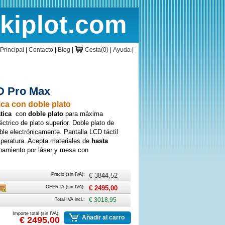
rkiplot.com
cio
Cesta
Principal
|
Contacto
|
Blog
|
Cesta(0)
|
Ayuda
|
D Pro Max
ica con doble plato
tica
con
doble plato
para máxima
ctrico de plato superior. Doble plato de
le electrónicamente. Pantalla LCD táctil
mperatura. Acepta materiales de
hasta
onamiento por láser y mesa con
Precio (sin IVA):
€ 3844,52
rte
Caja
OFERTA (sin IVA):
€ 2495,00
Total IVA incl.:
€ 3018,95
Importe total (sin IVA):
Añadir al carro
€ 2495,00