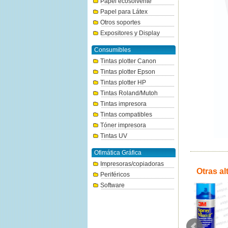
Papel ecosolvente
Papel para Látex
Otros soportes
Expositores y Display
Consumibles
Tintas plotter Canon
Tintas plotter Epson
Tintas plotter HP
Tintas Roland/Mutoh
Tintas impresora
Tintas compatibles
Tóner impresora
Tintas UV
Ofimática Gráfica
Impresoras/copiadoras
Otras al
Periféricos
Software