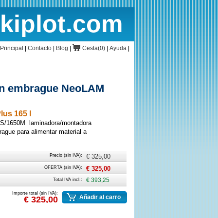
rkiplot.com
cio
Cesta
Principal
|
Contacto
|
Blog
|
Cesta(0)
|
Ayuda
|
con embrague NeoLAM
us 165 l
0S/1650M laminadora/montadora
ague para alimentar material a
Precio (sin IVA):
€ 325,00
OFERTA (sin IVA):
€ 325,00
Total IVA incl.:
€ 393,25
Importe total (sin IVA):
Añadir al carro
€ 325,00