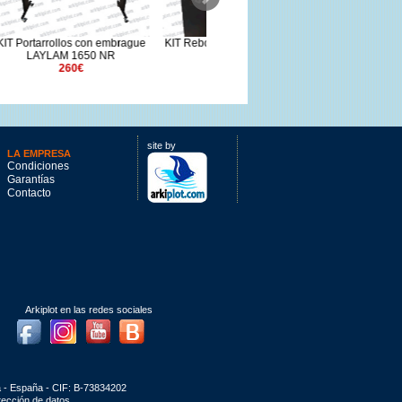
mbrague
KIT Rebobinador NeoLAM Plus
KIT Rebobinador LAYLAM 1650
C
R
1650P/S/C
NR
522€
290€
site by
LA EMPRESA
Condiciones
Garantías
Contacto
Arkiplot en las redes sociales
Facebook
Instagram
Youtube
Blog
a - España - CIF: B-73834202
otección de datos
.