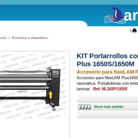
a
ini
|
ción
>
Accesorios y adaptadores
KIT Portarrollos 
Plus 1650S/1650M
Accesorio para NeoLAM Pl
Accesorio para NeoLAM Plus165
neumática. Portabobinas con embr
laminar.
Ref: NL165P/1650I
Stock
Stock bajo pedido
bajo
pedido