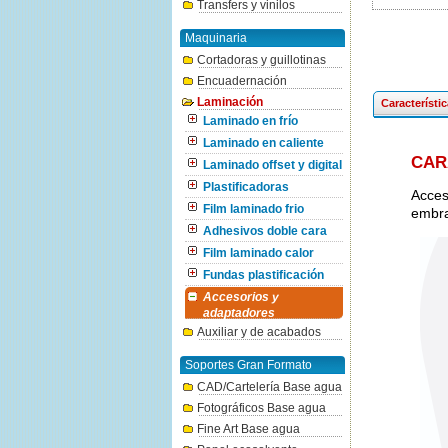
Transfers y vinilos
Maquinaria
Cortadoras y guillotinas
Encuadernación
Laminación
Característi
Laminado en frío
Laminado en caliente
CAR
Laminado offset y digital
Plastificadoras
Acces
Film laminado frio
embra
Adhesivos doble cara
Film laminado calor
Fundas plastificación
Accesorios y
adaptadores
Auxiliar y de acabados
Soportes Gran Formato
CAD/Cartelería Base agua
Fotográficos Base agua
Fine Art Base agua