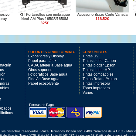
rollos con embrague
Accesorio Brazo Corte Vansda
KIT Portarrollos con e
lus 1650S/1650M
118.52€
LAYLAM 1650 N
325€
260€
SOPORTES GRAN FORMATO
CONSUMIBLES
Expositores y Display
Tintas UV
Papel para Látex
Tintas plotter Canon
imación
CAD/Cartelería Base agua
Tintas plotter Epson
tos
Otros soportes
Tintas plotter HP
ción
Fotográficos Base agua
Tintas compatibles
los
Fine Art Base agua
Tintas Roland/Mutoh
andras
Papel ecosolvente
Tintas impresora
mables
Tóner impresora
Varios
n
Formas de Pago
cabados
llotinas
s los derechos reservados. Plaza Hermanos Pinzón nº2 30400 Caravaca de la Cruz - Murci
il de Murcia, Tomo 3026, Folio 26, Hoja MU-84627, incripción 1ª.
Política de privacidad y pr