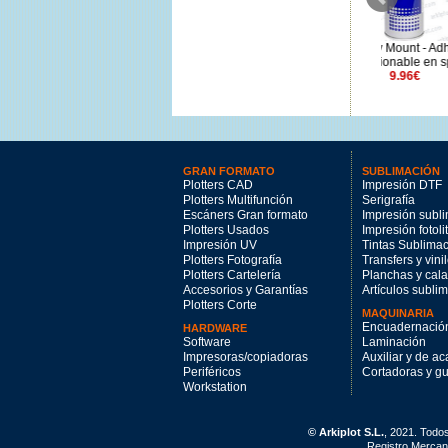
Solución para limpieza de
3M Spray Mount - Adhesivo
KIT Portar
rodillos 250ml
reposicionable en spray
NeoLAM P
12€
9.96€
GRAN FORMATO
SUBLIMACIÓN
Plotters CAD
Impresión DTF
Plotters Multifunción
Serigrafía
Escáners Gran formato
Impresión subl
Plotters Usados
Impresión fotoli
Impresión UV
Tintas Sublima
Plotters Fotografía
Transfers y vini
Plotters Cartelería
Planchas y cal
Accesorios y Garantías
Artículos subli
Plotters Corte
MAQUINARIA
Encuadernació
HARDWARE
Software
Laminación
Impresoras/copiadoras
Auxiliar y de a
Periféricos
Cortadoras y gui
Workstation
© Arkiplot S.L.
, 2021. Todo
Registro Mercant