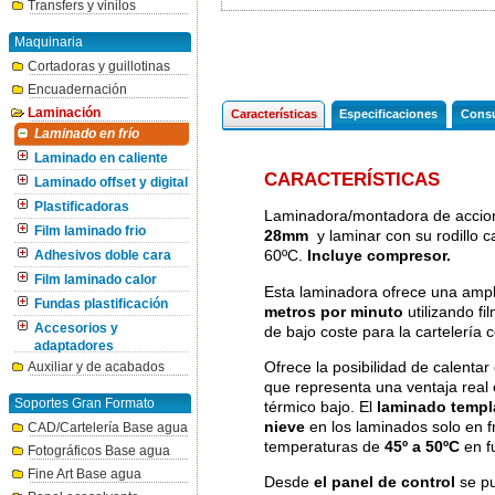
Transfers y vinilos
Maquinaria
Cortadoras y guillotinas
Encuadernación
Laminación
Características
Especificaciones
Consu
Laminado en frío
Laminado en caliente
CARACTERÍSTICAS
Laminado offset y digital
Plastificadoras
Laminadora/montadora de accion
Film laminado frio
28mm
y laminar con su rodillo 
60ºC.
Incluye compresor.
Adhesivos doble cara
Film laminado calor
Esta laminadora ofrece una ampl
Fundas plastificación
metros por minuto
utilizando f
Accesorios y
de bajo coste para la cartelería 
adaptadores
Ofrece la posibilidad de calenta
Auxiliar y de acabados
que representa una ventaja real 
Soportes Gran Formato
térmico bajo. El
laminado temp
nieve
en los laminados solo en fr
CAD/Cartelería Base agua
temperaturas de
45º a 50ºC
en f
Fotográficos Base agua
Fine Art Base agua
Desde
el panel de control
se pu