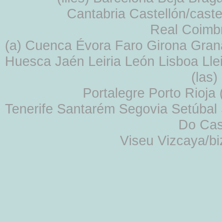
Cantabria Castellón/cast
Real Coimb
(a) Cuenca Évora Faro Girona Gra
Huesca Jaén Leiria León Lisboa Lle
(las
Portalegre Porto Rioja
Tenerife Santarém Segovia Setúbal S
Do Cas
Viseu Vizcaya/b