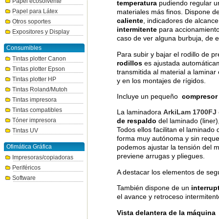
Papel ecosolvente
temperatura
pudiendo regular u
Papel para Látex
materiales más finos. Dispone d
caliente
, indicadores de alcanc
Otros soportes
intermitente
para accionamiento 
Expositores y Display
caso de ver alguna burbuja, de 
Consumibles
Para subir y bajar el rodillo de
Tintas plotter Canon
rodillos
es ajustada automáticam
Tintas plotter Epson
transmitida al material a lamina
Tintas plotter HP
y en los montajes de rígidos.
Tintas Roland/Mutoh
Incluye un pequeño
compresor
Tintas impresora
Tintas compatibles
La laminadora
ArkiLam 1700FJ
Tóner impresora
de respaldo
del laminado (liner)
Todos ellos facilitan el laminado
Tintas UV
forma muy autónoma y sin requer
Ofimática Gráfica
podemos ajustar la tensión del m
previene arrugas y pliegues.
Impresoras/copiadoras
Periféricos
A destacar los elementos de seg
Software
También dispone de un
interrup
el avance y retroceso intermiten
Vista delantera de la máquina