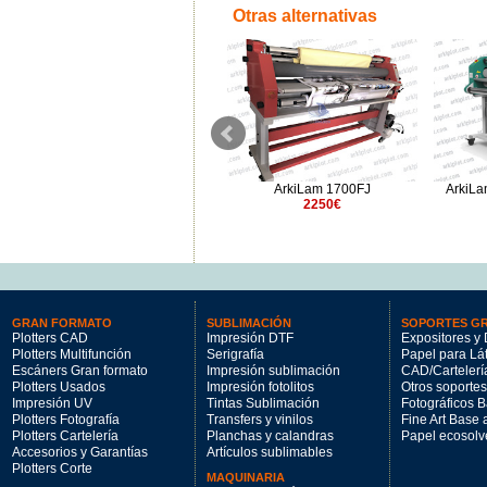
Otras alternativas
ArkiLam 1300E
ArkiLam 1700FJ
ArkiLa
625€
2250€
GRAN FORMATO
SUBLIMACIÓN
SOPORTES G
Plotters CAD
Impresión DTF
Expositores y 
Plotters Multifunción
Serigrafía
Papel para Lá
Escáners Gran formato
Impresión sublimación
CAD/Cartelerí
Plotters Usados
Impresión fotolitos
Otros soportes
Impresión UV
Tintas Sublimación
Fotográficos 
Plotters Fotografía
Transfers y vinilos
Fine Art Base
Plotters Cartelería
Planchas y calandras
Papel ecosolv
Accesorios y Garantías
Artículos sublimables
Plotters Corte
MAQUINARIA