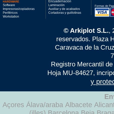
Encuadernación
HARDWARE
Software
Laminación
Formas de Pag
Impresoras/copiadoras
Auxiliar y de acabados
Periféricos
Cortadoras y guillotinas
Workstation
© Arkiplot S.L.
,
reservados. Plaza 
Caravaca de la Cruz
7
Registro Mercantil de
Hoja MU-84627, incrip
y prote
En
Açores Álava/araba Albacete Alicant
(illes) Barcelona Beja Br