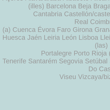
(illes) Barcelona Beja Br
Cantabria Castellón/cast
Real Coimb
(a) Cuenca Évora Faro Girona Gra
Huesca Jaén Leiria León Lisboa Lle
(las
Portalegre Porto Rioja
Tenerife Santarém Segovia Setúbal S
Do Cas
Viseu Vizcaya/b