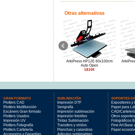
Otras alternativas
ArkiPress MHP3809 38x38cm
ArkiPress HP12E 60x100cm
ArkiPre
310€
Auto Open
1810€
GRAN FORMATO
SUBLIMACIÓN
SOPORTES G
Plotters CAD
Impresión DTF
Expositores y 
Plotters Multifunción
Serigrafía
Papel para Lá
Escáners Gran formato
Impresión sublimación
CAD/Cartelerí
Plotters Usados
Impresión fotolitos
Otros soportes
Impresión UV
Tintas Sublimación
Fotográficos 
Plotters Fotografía
Transfers y vinilos
Fine Art Base
Plotters Cartelería
Planchas y calandras
Papel ecosolv
Accesorios y Garantías
Artículos sublimables