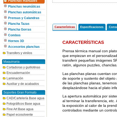
Planchas manuales
Planchas neumáticas
Planchas automáticas
Prensas y Calandras
Plancha Tazas
Características
Especificaciones
Consu
Plancha Gorras
Combos
Hornos 3D
CARACTERÍSTICAS
Accesorios planchas
Prensa térmica manual con plato
Transfers y vinilos
que empiezan en el personalizad
transferir pequeñas imágenes SR
Maquinaria
ratón, algunos puzzles, chanclas,
Cortadoras y guillotinas
Encuadernación
Las planchas planas cuentan con 
de soporte y sustento del objeto 
Laminación
de las planchas planas, tenemos, l
Auxiliar y de acabados
desplazándose hacia el plato infe
Soportes Gran Formato
La apertura automática por sist
CAD/Cartelería Base agua
al terminar la transferencia, etc.
Fotográficos Base agua
la exposición al calor de la pren
Fine Art Base agua
controlados mediante un controla
Papel ecosolvente