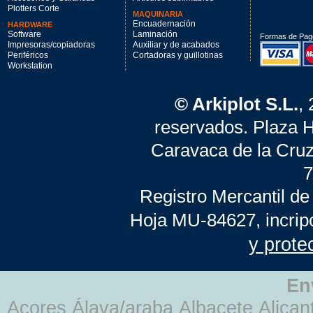
Plotters Corte
MAQUINARIA
Encuadernación
HARDWARE
Software
Laminación
Formas de Pag
Impresoras/copiadoras
Auxiliar y de acabados
Periféricos
Cortadoras y guillotinas
Workstation
© Arkiplot S.L.
,
reservados. Plaza 
Caravaca de la Cruz
7
Registro Mercantil de
Hoja MU-84627, incrip
y prote
En
Açores Álava/araba Albacete Alicant