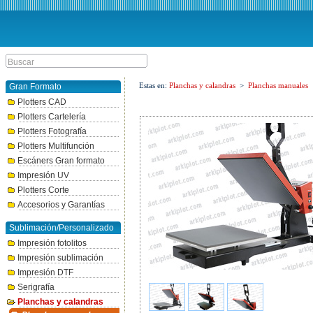
Estas en:
Planchas y calandras
>
Planchas manuales
Gran Formato
Plotters CAD
Plotters Cartelería
Plotters Fotografía
Plotters Multifunción
Escáners Gran formato
Impresión UV
Plotters Corte
Accesorios y Garantías
Sublimación/Personalizado
Impresión fotolitos
Impresión sublimación
Impresión DTF
Serigrafía
Planchas y calandras