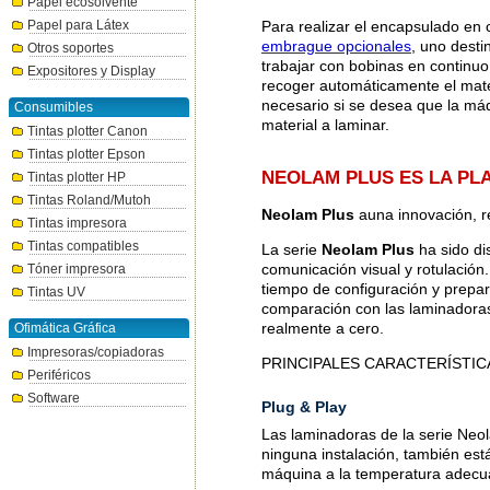
Papel ecosolvente
Papel para Látex
Para realizar el encapsulado en 
embrague opcionales
, uno desti
Otros soportes
trabajar con bobinas en continuo
Expositores y Display
recoger automáticamente el mate
necesario si se desea que la má
Consumibles
material a laminar.
Tintas plotter Canon
Tintas plotter Epson
NEOLAM PLUS ES LA PL
Tintas plotter HP
Tintas Roland/Mutoh
Neolam Plus
auna innovación, re
Tintas impresora
Tintas compatibles
La serie
Neolam Plus
ha sido di
comunicación visual y rotulación
Tóner impresora
tiempo de configuración y prepa
Tintas UV
comparación con las laminadoras 
realmente a cero.
Ofimática Gráfica
Impresoras/copiadoras
PRINCIPALES CARACTERÍSTIC
Periféricos
Software
Plug & Play
Las laminadoras de la serie Neo
ninguna instalación, también est
máquina a la temperatura adecua