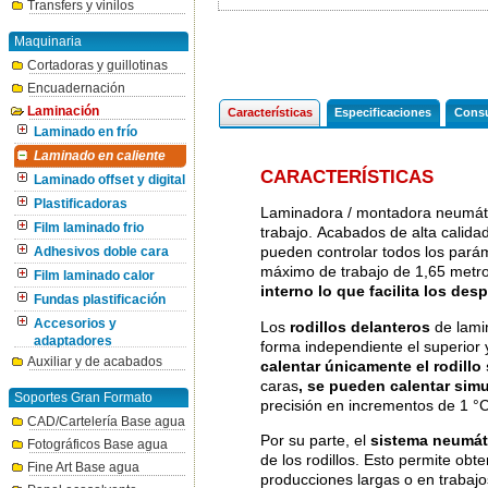
Transfers y vinilos
Maquinaria
Cortadoras y guillotinas
Encuadernación
Laminación
Características
Especificaciones
Consu
Laminado en frío
Laminado en caliente
CARACTERÍSTICAS
Laminado offset y digital
Plastificadoras
Laminadora / montadora neumáti
Film laminado frio
trabajo. Acabados de alta calidad
pueden controlar todos los parám
Adhesivos doble cara
máximo de trabajo de 1,65 metr
Film laminado calor
interno lo que facilita los des
Fundas plastificación
Accesorios y
Los
rodillos delanteros
de lami
adaptadores
forma independiente el superior y 
Auxiliar y de acabados
calentar únicamente el rodillo
caras
, se pueden calentar sim
Soportes Gran Formato
precisión en incrementos de 1 °C,
CAD/Cartelería Base agua
Por su parte, el
sistema neumát
Fotográficos Base agua
de los rodillos. Esto permite obt
Fine Art Base agua
producciones largas o en trabajo