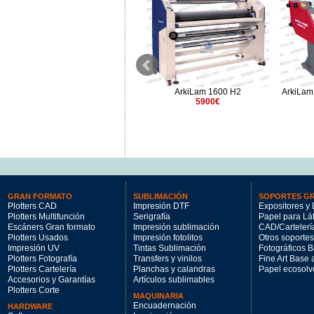
ArkiLam 1600 TRD
ArkiLam 1600 H2
ArkiLam
4900€
5900€
GRAN FORMATO
SUBLIMACIÓN
SOPORTES G
Plotters CAD
Impresión DTF
Expositores y 
Plotters Multifunción
Serigrafía
Papel para Lá
Escáners Gran formato
Impresión sublimación
CAD/Cartelerí
Plotters Usados
Impresión fotolitos
Otros soportes
Impresión UV
Tintas Sublimación
Fotográficos 
Plotters Fotografía
Transfers y vinilos
Fine Art Base
Plotters Cartelería
Planchas y calandras
Papel ecosolv
Accesorios y Garantías
Artículos sublimables
Plotters Corte
MAQUINARIA
Encuadernación
HARDWARE