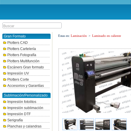
Estas en:
Laminación
>
Laminado en caliente
Gran Formato
Plotters CAD
Plotters Cartelería
Plotters Fotografía
Plotters Multifunción
Escáners Gran formato
Impresión UV
Plotters Corte
Accesorios y Garantías
Sublimación/Personalizado
Impresión fotolitos
Impresión sublimación
Impresión DTF
Serigrafía
Planchas y calandras