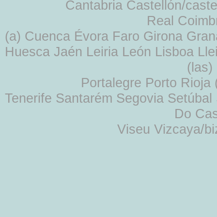
Cantabria Castellón/cast
Real Coimb
(a) Cuenca Évora Faro Girona Gra
Huesca Jaén Leiria León Lisboa Lle
(las
Portalegre Porto Rioja
Tenerife Santarém Segovia Setúbal S
Do Cas
Viseu Vizcaya/b