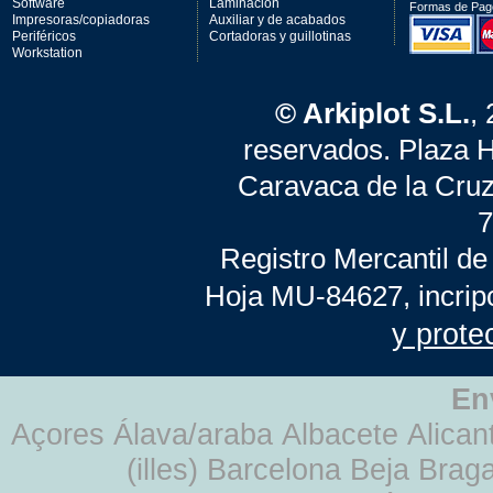
Software
Laminación
Formas de Pag
Impresoras/copiadoras
Auxiliar y de acabados
Periféricos
Cortadoras y guillotinas
Workstation
© Arkiplot S.L.
,
reservados. Plaza 
Caravaca de la Cruz
7
Registro Mercantil de
Hoja MU-84627, incrip
y prote
En
Açores Álava/araba Albacete Alicant
(illes) Barcelona Beja Br