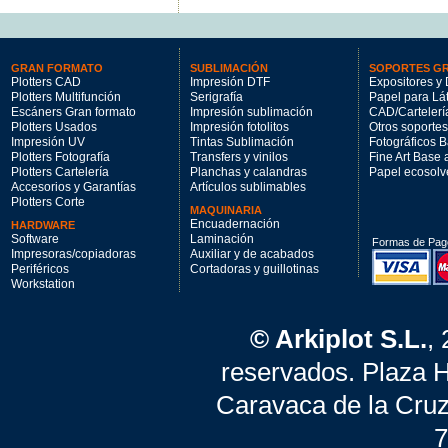
GRAN FORMATO
SUBLIMACIÓN
SOPORTES G
Plotters CAD
Impresión DTF
Expositores y 
Plotters Multifunción
Serigrafía
Papel para Lá
Escáners Gran formato
Impresión sublimación
CAD/Cartelerí
Plotters Usados
Impresión fotolitos
Otros soportes
Impresión UV
Tintas Sublimación
Fotográficos 
Plotters Fotografía
Transfers y vinilos
Fine Art Base
Plotters Cartelería
Planchas y calandras
Papel ecosolv
Accesorios y Garantías
Artículos sublimables
Plotters Corte
MAQUINARIA
Encuadernación
HARDWARE
Software
Laminación
Formas de Pag
Impresoras/copiadoras
Auxiliar y de acabados
Periféricos
Cortadoras y guillotinas
Workstation
© Arkiplot S.L.
,
reservados. Plaza 
Caravaca de la Cruz
7