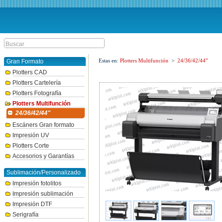
Estas en:
Plotters Multifunción
>
24/36/42/44"
Gran Formato
Plotters CAD
Plotters Cartelería
Plotters Fotografía
Plotters Multifunción
24/36/42/44"
Escáners Gran formato
Impresión UV
Plotters Corte
Accesorios y Garantías
Sublimación/Personalizado
Impresión fotolitos
Impresión sublimación
Impresión DTF
Serigrafía