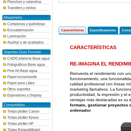
Planchas y calandras
Transfers y vinilos
Maquinaria
Cortadoras y guillotinas
Encuadernación
Características
Especificaciones
Consu
Laminación
Auxiliar y de acabados
CARACTERÍSTICAS
Soportes Gran Formato
CAD/Cartelería Base agua
RE-IMAGINA EL RENDIM
Fotográficos Base agua
Fine Art Base agua
Reinventa el rendimiento con un
Papel ecosolvente
funcionamiento, una funcionalida
Papel para Látex
calidad profesional con líneas ní
marketing llamativos. La funcion
Otros soportes
productividad, la impresión y el 
Expositores y Display
ventajas más destacadas es su
formato, gestionar proyectos c
Consumibles
ordenador
.
Tintas plotter Canon
Tintas plotter Epson
Tintas plotter HP
Tintas Roland/Mutoh