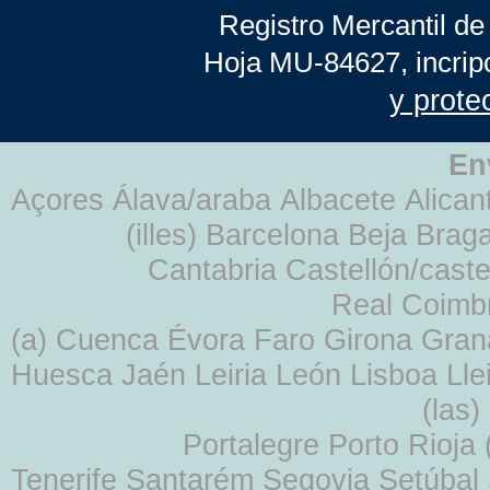
Registro Mercantil de
Hoja MU-84627, incrip
y prote
En
Açores Álava/araba Albacete Alicant
(illes) Barcelona Beja Br
Cantabria Castellón/cast
Real Coimb
(a) Cuenca Évora Faro Girona Gra
Huesca Jaén Leiria León Lisboa Lle
(las
Portalegre Porto Rioja
Tenerife Santarém Segovia Setúbal S