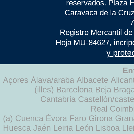
reservados. Plaza 
Caravaca de la Cruz
7
Registro Mercantil de
Hoja MU-84627, incrip
y prote
En
Açores Álava/araba Albacete Alicant
(illes) Barcelona Beja Br
Cantabria Castellón/cast
Real Coimb
(a) Cuenca Évora Faro Girona Gra
Huesca Jaén Leiria León Lisboa Lle