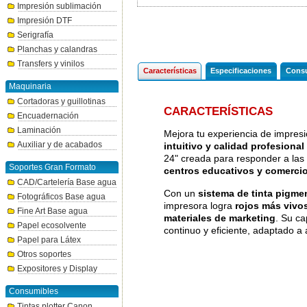
Impresión sublimación
Impresión DTF
Serigrafía
Planchas y calandras
Transfers y vinilos
Características
Especificaciones
Consu
Maquinaria
Cortadoras y guillotinas
CARACTERÍSTICAS
Encuadernación
Laminación
Mejora tu experiencia de impres
Auxiliar y de acabados
intuitivo y calidad profesional
24" creada para responder a las
Soportes Gran Formato
centros educativos y comercio
CAD/Cartelería Base agua
Con un
sistema de tinta pigme
Fotográficos Base agua
impresora logra
rojos más vivos
Fine Art Base agua
materiales de marketing
. Su c
Papel ecosolvente
continuo y eficiente, adaptado a
Papel para Látex
Otros soportes
Expositores y Display
Consumibles
Tintas plotter Canon