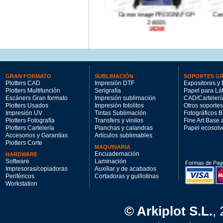
Canon imagePROGRAF TM-
Canon imagePROGRAF GP-
Canon
350
2600S
1900€
1920€
GRAN FORMATO
SUBLIMACIÓN
SOPORTES G
Plotters CAD
Impresión DTF
Expositores y 
Plotters Multifunción
Serigrafía
Papel para Lá
Escáners Gran formato
Impresión sublimación
CAD/Cartelerí
Plotters Usados
Impresión fotolitos
Otros soportes
Impresión UV
Tintas Sublimación
Fotográficos 
Plotters Fotografía
Transfers y vinilos
Fine Art Base
Plotters Cartelería
Planchas y calandras
Papel ecosolv
Accesorios y Garantías
Artículos sublimables
Plotters Corte
MAQUINARIA
Encuadernación
HARDWARE
Software
Laminación
Formas de Pag
Impresoras/copiadoras
Auxiliar y de acabados
Periféricos
Cortadoras y guillotinas
Workstation
© Arkiplot S.L.
,